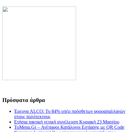
Πρόσφατα άρθρα
Έρευνα ALCO: Το 84% υπέρ πρόσθετων φοροαπαλλαγών
στους πολύτεκνους
Ετήσια τακτική γενική συνέλευση Κυριακή 23 Μαρτίου
ToMenu.Gr – Ανέπαφοι Κατάλογοι Εστίασης με QR Code