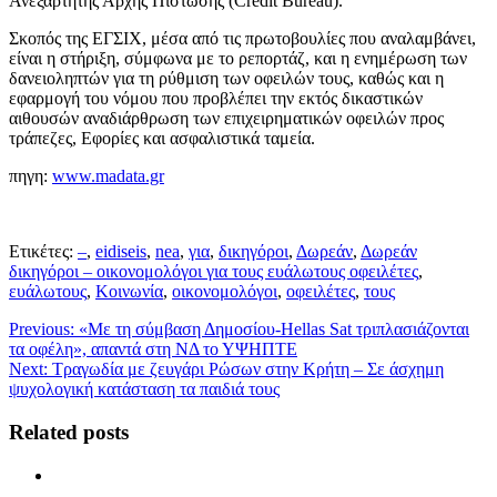
Ανεξάρτητης Αρχής Πίστωσης (Credit Bureau).
Σκοπός της ΕΓΣΙΧ, μέσα από τις πρωτοβουλίες που αναλαμβάνει,
είναι η στήριξη, σύμφωνα με το ρεπορτάζ, και η ενημέρωση των
δανειοληπτών για τη ρύθμιση των οφειλών τους, καθώς και η
εφαρμογή του νόμου που προβλέπει την εκτός δικαστικών
αιθουσών αναδιάρθρωση των επιχειρηματικών οφειλών προς
τράπεζες, Εφορίες και ασφαλιστικά ταμεία.
πηγη:
www.madata.gr
Ετικέτες:
–
,
eidiseis
,
nea
,
για
,
δικηγόροι
,
Δωρεάν
,
Δωρεάν
δικηγόροι – οικονομολόγοι για τους ευάλωτους οφειλέτες
,
ευάλωτους
,
Κοινωνία
,
οικονομολόγοι
,
οφειλέτες
,
τους
Previous:
«Με τη σύμβαση Δημοσίου-Hellas Sat τριπλασιάζονται
τα οφέλη», απαντά στη ΝΔ το ΥΨΗΠΤΕ
Next:
Τραγωδία με ζευγάρι Ρώσων στην Κρήτη – Σε άσχημη
ψυχολογική κατάσταση τα παιδιά τους
Related posts