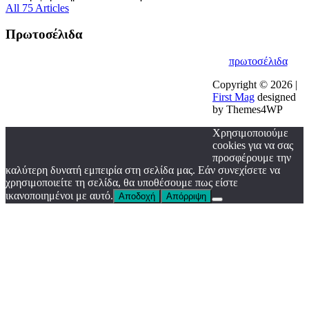
All 75 Articles
Πρωτοσέλιδα
πρωτοσέλιδα
Copyright © 2026 |
First Mag
designed
by Themes4WP
Χρησιμοποιούμε
cookies για να σας
προσφέρουμε την
καλύτερη δυνατή εμπειρία στη σελίδα μας. Εάν συνεχίσετε να
χρησιμοποιείτε τη σελίδα, θα υποθέσουμε πως είστε
ικανοποιημένοι με αυτό.
Αποδοχή
Απόρριψη