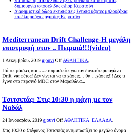
Κατασκευή ιστοσελίδων ηλεκτρονικού καταστήματος
δημιουργία ιστοσελίδας eshop Κερατσίνι
Διαφημιστικά δώρα εκτυπώσεις έντυπα κάρτες μπλουζάκια
καπέλα ρούχα εργασίας Κερατσίνι
Mediterranean Drift Challenge-Η μεγάλη
επιστροφή στον .. Πειραιά!!!(video)
1 Δεκεμβρίου, 2019
gjouvi
Off
ΑΘΛΗΤΙΚΑ
,
Πάρτε μάσκες και …..ετοιμαστείτε για τον δυνατότερο αγώνα
Drift για φέτος! Δεν γίνεται να το χάσεις….θα …χάσεις!!! Δες τι
έγινε στο περσινό MDC στον Μαραθώνα...
Τσιτσιπάς: Στις 10:30 η μάχη με τον
Ναδάλ
24 Ιανουαρίου, 2019
gjouvi
Off
ΑΘΛΗΤΙΚΑ
,
ΕΛΛΑΔΑ
,
Στις 10:30 ο Στέφανος Τσιτσιπάς αντιμετωπίζει το μεγάλο όνομα