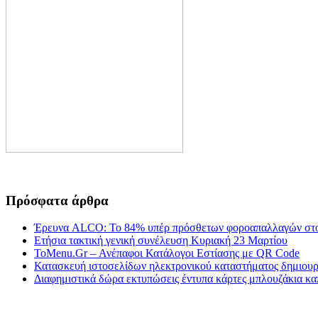
Πρόσφατα άρθρα
Έρευνα ALCO: Το 84% υπέρ πρόσθετων φοροαπαλλαγών στο
Ετήσια τακτική γενική συνέλευση Κυριακή 23 Μαρτίου
ToMenu.Gr – Ανέπαφοι Κατάλογοι Εστίασης με QR Code
Κατασκευή ιστοσελίδων ηλεκτρονικού καταστήματος δημιουργ
Διαφημιστικά δώρα εκτυπώσεις έντυπα κάρτες μπλουζάκια κα