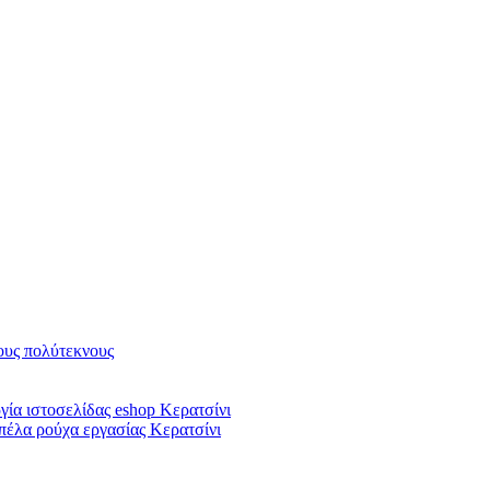
υς πολύτεκνους
ία ιστοσελίδας eshop Κερατσίνι
πέλα ρούχα εργασίας Κερατσίνι