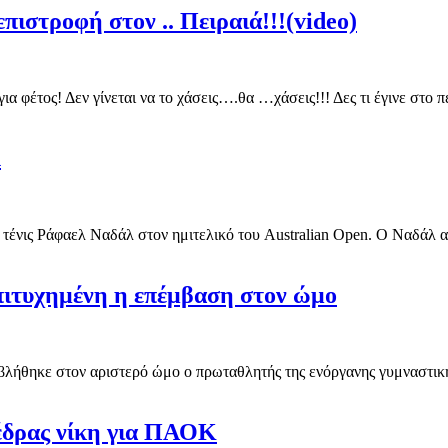
πιστροφή στον .. Πειραιά!!!(video)
για φέτος! Δεν γίνεται να το χάσεις….θα …χάσεις!!! Δες τι έγινε στ
λ
 τένις Ράφαελ Ναδάλ στον ημιτελικό του Australian Open. Ο Ναδάλ αυτ
Επιτυχημένη η επέμβαση στον ώμο
λήθηκε στον αριστερό ώμο ο πρωταθλητής της ενόργανης γυμναστικής
έδρας νίκη για ΠΑΟΚ