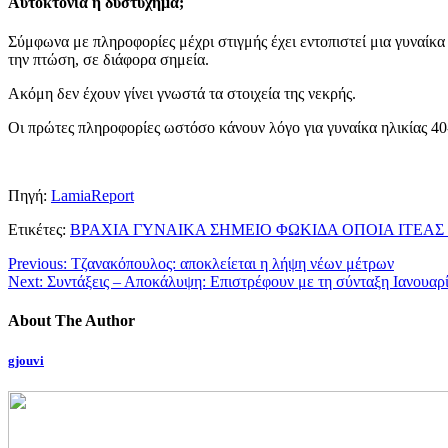
Αυτοκτονία ή δυστύχημα;
Σύμφωνα με πληροφορίες μέχρι στιγμής έχει εντοπιστεί μια γυναίκα 
την πτώση, σε διάφορα σημεία.
Ακόμη δεν έχουν γίνει γνωστά τα στοιχεία της νεκρής.
Οι πρώτες πληροφορίες ωστόσο κάνουν λόγο για γυναίκα ηλικίας 40-4
Πηγή:
LamiaReport
Ετικέτες:
ΒΡΑΧΙΑ ΓΥΝΑΙΚΑ ΣΗΜΕΙΟ ΦΩΚΙΔΑ ΟΠΟΙΑ ΙΤΕΑ
Previous:
Τζανακόπουλος: αποκλείεται η λήψη νέων μέτρων
Next:
Συντάξεις – Αποκάλυψη: Επιστρέφουν με τη σύνταξη Ιανουαρί
About The Author
gjouvi