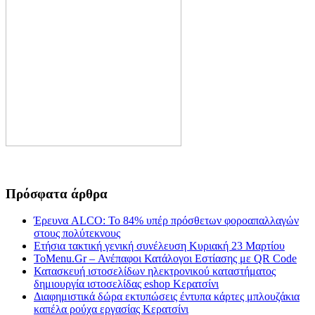
Πρόσφατα άρθρα
Έρευνα ALCO: Το 84% υπέρ πρόσθετων φοροαπαλλαγών
στους πολύτεκνους
Ετήσια τακτική γενική συνέλευση Κυριακή 23 Μαρτίου
ToMenu.Gr – Ανέπαφοι Κατάλογοι Εστίασης με QR Code
Κατασκευή ιστοσελίδων ηλεκτρονικού καταστήματος
δημιουργία ιστοσελίδας eshop Κερατσίνι
Διαφημιστικά δώρα εκτυπώσεις έντυπα κάρτες μπλουζάκια
καπέλα ρούχα εργασίας Κερατσίνι