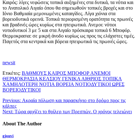
Καιρός: λίγες νεφώσεις τοπικά αυξημένες στα δυτικά, τα νότια και
το Ανατολικό Αιγαίο όπου θα σημειωθούν τοπικές βροχές και στο
Ιόνιο Βαθμιαία μεμονωμένες καταιγίδες. Λίγα χιόνια στα
βορειοδυτικά ορεινά. Τοπικά περιορισμένη ορατότητα τις πρωινές
και βραδινές ώρες κυρίως στα ηπειρωτικά. Ανεμοι: νότιοι
νοτιοδυτικοί 3 με 5 και στα Αιγαίο πρόσκαιρα τοπικά 6 Μποφόρ.
Θερμοκρασια: σε μικρή άνοδο κυρίως ως προς τις ελάχιστες τιμές.
Παγετός στα κεντρικά και βόρεια ηπειρωτικά τις πρωινές ώρες.
newsit
Ετικέτες:
ΒΑΘΜΟΥΣ ΚΑΙΡΟΣ ΜΠΟΦΟΡ ΑΝΕΜΟΙ
ΘΕΡΜΟΚΡΑΣΙΑ ΚΕΛΣΙΟΥ ΓΕΝΙΚΑ ΑΙΘΡΙΟΣ ΤΟΠΙΚΑ
ΧΑΜΗΛΟΤΕΡΗ ΝΟΤΙΑ ΒΟΡΕΙΑ ΝΟΤΙΟΔΥΤΙΚΟΙ ΩΡΕΣ
ΒΟΡΕΙΟΔΥΤΙΚΟΙ
Previous:
Ακραία πόλωση και παρασκήνιο στο δρόμο προς τις
κάλπες
Next:
Τώρα αρχίζει το θρίλερ των Πρεσπών. Ο χρόνος τελειώνει
About The Author
gjouvi