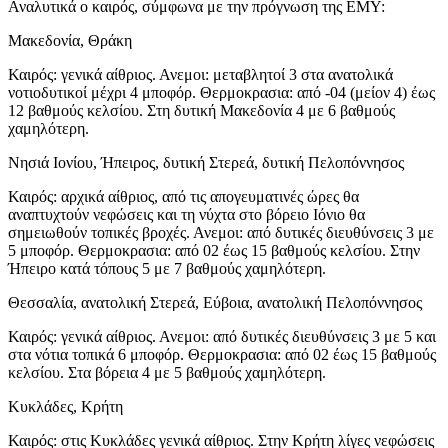
Αναλυτικά ο καιρός, σύμφωνα με την πρόγνωση της ΕΜΥ:
Μακεδονία, Θράκη
Καιρός: γενικά αίθριος. Ανεμοι: μεταβλητοί 3 στα ανατολικά
νοτιοδυτικοί μέχρι 4 μποφόρ. Θερμοκρασια: από -04 (μείον 4) έως
12 βαθμούς κελσίου. Στη δυτική Μακεδονία 4 με 6 βαθμούς
χαμηλότερη.
Νησιά Ιονίου, Ήπειρος, δυτική Στερεά, δυτική Πελοπόννησος
Καιρός: αρχικά αίθριος, από τις απογευματινές ώρες θα
αναπτυχτούν νεφώσεις και τη νύχτα στο βόρειο Ιόνιο θα
σημειωθούν τοπικές βροχές. Ανεμοι: από δυτικές διευθύνσεις 3 με
5 μποφόρ. Θερμοκρασια: από 02 έως 15 βαθμούς κελσίου. Στην
Ήπειρο κατά τόπους 5 με 7 βαθμούς χαμηλότερη.
Θεσσαλία, ανατολική Στερεά, Εύβοια, ανατολική Πελοπόννησος
Καιρός: γενικά αίθριος. Ανεμοι: από δυτικές διευθύνσεις 3 με 5 και
στα νότια τοπικά 6 μποφόρ. Θερμοκρασια: από 02 έως 15 βαθμούς
κελσίου. Στα βόρεια 4 με 5 βαθμούς χαμηλότερη.
Κυκλάδες, Κρήτη
Καιρός: στις Κυκλάδες γενικά αίθριος. Στην Κρήτη λίγες νεφώσεις