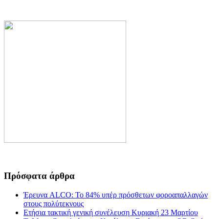
Πρόσφατα άρθρα
Έρευνα ALCO: Το 84% υπέρ πρόσθετων φοροαπαλλαγών
στους πολύτεκνους
Ετήσια τακτική γενική συνέλευση Κυριακή 23 Μαρτίου