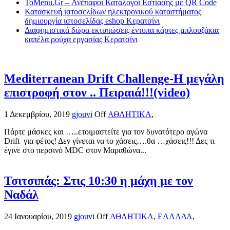
ToMenu.Gr – Ανέπαφοι Κατάλογοι Εστίασης με QR Code
Κατασκευή ιστοσελίδων ηλεκτρονικού καταστήματος
δημιουργία ιστοσελίδας eshop Κερατσίνι
Διαφημιστικά δώρα εκτυπώσεις έντυπα κάρτες μπλουζάκια
καπέλα ρούχα εργασίας Κερατσίνι
Mediterranean Drift Challenge-Η μεγάλη
επιστροφή στον .. Πειραιά!!!(video)
1 Δεκεμβρίου, 2019
gjouvi
Off
ΑΘΛΗΤΙΚΑ
,
Πάρτε μάσκες και …..ετοιμαστείτε για τον δυνατότερο αγώνα
Drift για φέτος! Δεν γίνεται να το χάσεις….θα …χάσεις!!! Δες τι
έγινε στο περσινό MDC στον Μαραθώνα...
Τσιτσιπάς: Στις 10:30 η μάχη με τον
Ναδάλ
24 Ιανουαρίου, 2019
gjouvi
Off
ΑΘΛΗΤΙΚΑ
,
ΕΛΛΑΔΑ
,