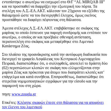
εντοπίστηκε ο ανωτέρω να εισχωρεί στο Θ/Γ “AL MIRQAB ΙΙΙ”
και να προσπαθεί να διαρρήξει την εξωτερική του πόρτα. Τα
στελέχη του Λ.Σ.-ΕΛ.ΑΚΤ. κάλεσαν τον 23χρονο να εξέλθει της
θαλαμηγού ώστε να του διενεργηθεί έλεγχος, όμως εκείνος
προσπάθησε να διαφύγει πέφτοντας στη θάλασσα.
Άμεσα στέλεχος Λ.Σ.-ΕΛ.ΑΚΤ. επιβιβάστηκε σε σκάφος της
μαρίνας το οποίο έσπευσε για παροχή συνδρομής και εντόπισε τον
ανωτέρω, ο οποίος αν και προέβαλε σθεναρή αντίσταση,
περισυνελέγη στο σκάφος και μεταφέρθηκε στο Λιμενικό
Κατάστημα Ζέας.
Στο πλαίσιο της προανάκρισης κατά την αυτόφωρη διαδικασία που
διενεργεί το γραφείο Ασφάλειας του Κεντρικού Λιμεναρχείου
Πειραιά, διαπιστώθηκε ότι, ο συλληφθείς, αποτελεί το δράστη δύο
(02) περιπτώσεων κλοπών σε σκάφη που ελλιμενίζονται στην
μαρίνα Ζέας και πρόκειται για άτομο που διαπράττει κλοπές κατ’
επάγγελμα και κατά συνήθεια. Επιπροσθέτως, διαπιστώθηκε ότι
στερείται νομιμοποιητικών εγγράφων για την είσοδο και την
παραμονή του στη χώρα.
πηγη:
www.zougla.gr
Ετικέτες:
Κλέφτης σκαφών έπεσε στη θάλασσα για να αποφύγει
τον έλεγχο του λιμενικού