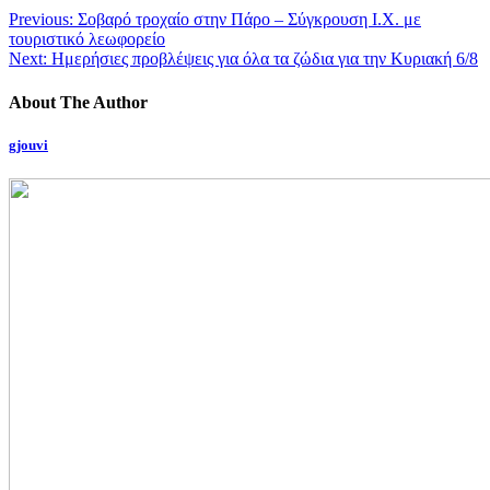
Previous:
Σοβαρό τροχαίο στην Πάρο – Σύγκρουση Ι.Χ. με
τουριστικό λεωφορείο
Next:
Ημερήσιες προβλέψεις για όλα τα ζώδια για την Κυριακή 6/8
About The Author
gjouvi