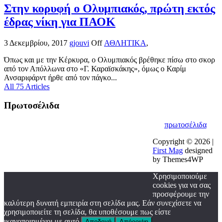
Στην κορυφή ο Ολυμπιακός, πρώτη εκτός
έδρας νίκη για ΠΑΟΚ
3 Δεκεμβρίου, 2017
gjouvi
Off
ΑΘΛΗΤΙΚΑ
,
Όπως και με την Κέρκυρα, ο Ολυμπιακός βρέθηκε πίσω στο σκορ
από τον Απόλλωνα στο «Γ. Καραϊσκάκης», όμως ο Καρίμ
Ανσαριφάρντ ήρθε από τον πάγκο...
All 75 Articles
Πρωτοσέλιδα
πρωτοσέλιδα
Copyright © 2026 |
First Mag
designed
by Themes4WP
Χρησιμοποιούμε
cookies για να σας
προσφέρουμε την
καλύτερη δυνατή εμπειρία στη σελίδα μας. Εάν συνεχίσετε να
χρησιμοποιείτε τη σελίδα, θα υποθέσουμε πως είστε
ικανοποιημένοι με αυτό.
Αποδοχή
Απόρριψη