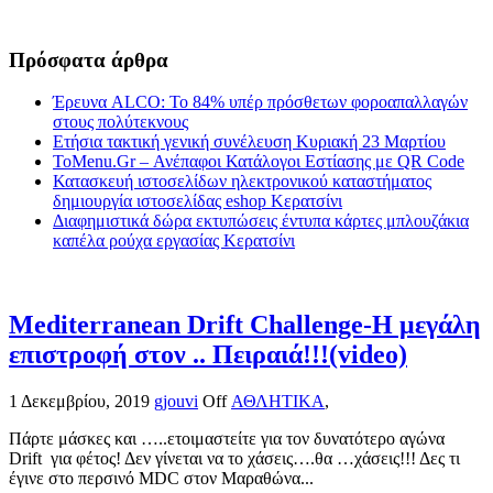
Πρόσφατα άρθρα
Έρευνα ALCO: Το 84% υπέρ πρόσθετων φοροαπαλλαγών
στους πολύτεκνους
Ετήσια τακτική γενική συνέλευση Κυριακή 23 Μαρτίου
ToMenu.Gr – Ανέπαφοι Κατάλογοι Εστίασης με QR Code
Κατασκευή ιστοσελίδων ηλεκτρονικού καταστήματος
δημιουργία ιστοσελίδας eshop Κερατσίνι
Διαφημιστικά δώρα εκτυπώσεις έντυπα κάρτες μπλουζάκια
καπέλα ρούχα εργασίας Κερατσίνι
Mediterranean Drift Challenge-Η μεγάλη
επιστροφή στον .. Πειραιά!!!(video)
1 Δεκεμβρίου, 2019
gjouvi
Off
ΑΘΛΗΤΙΚΑ
,
Πάρτε μάσκες και …..ετοιμαστείτε για τον δυνατότερο αγώνα
Drift για φέτος! Δεν γίνεται να το χάσεις….θα …χάσεις!!! Δες τι
έγινε στο περσινό MDC στον Μαραθώνα...