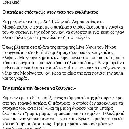
μακελειό.
Ο πατέρας επέστρεψε στον τόπο του εγκλήματος
Στη μεζονέτα επί της οδού Ελληνικής Δημοκρατίας στο
Μαρκόπουλο, επέστρεψε ο πατέρας ο οποίος άκουσε την γυναίκα
του να σκοτώνει την κόρη του και να αυτοκτονεί ενώ εκείνος ήταν
κλειδωμένος (από τη γυναίκα του) στο υπόγειο.
Όπως βλέπετε στα πλάνα της εκπομπής Live News του Νίκου
Ευαγγελάτου στο Ε, ήταν αμίλητος, σκυθρωπός και γεμάτος
θλίψη… Με γοργά βήματα, ανέβηκε πάνω στο μοιραίο σπίτι, πήρε
κάποια πράγματα… πέταξε κάποια άλλα και έφυγε! Δεν μπορεί να
μείνει ούτε ένα λεπτό σε αυτό το σπίτι… που παλιά ακούγονταν τα
γέλια της Μαρίνας του και τώρα το αίμα της έχει ποτίσει την αυλή
και το γκαράζ.
Την μητέρα την άκουσα να ξεψυχάει»
Σύμφωνα με το Star υπήρξε ένας ακόμη αυτόπτης μάρτυρας πέρα
από τον τραγικό πατέρα. Ο μάρτυρας, ο οποίος δεν αποκάλυψε τα
στοιχεία του, ανέφερε: «Και τη μικρή άκουσα και τη μητέρα
άκουσα ένα “μαμά, μαμά, μαμααααά» παρατεταμένο. Τελικά μετά
άκουσα έναν γδούπο σαν να πέφτει κάτι. Εγώ θεώρησα ότι έπεσε
κάτι από την ταράτσα τους .Την μητέρα την άκουσα μόνο να
βογκάει να αγκομαχάει…