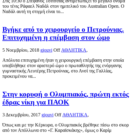
Στις 10:30 ο Στέφανος Τσιτσιπάς αντιμετωπίζει το μεγάλο όνομα
του τένις Ράφαελ Ναδάλ στον ημιτελικό του Australian Open. Ο
Ναδάλ αυτή τη στιγμή είναι το...
Βγήκε από το χειρουργείο ο Πετρούνιας.
Επιτυχημένη η επέμβαση στον ώμο
5 Νοεμβρίου, 2018
gjouvi
Off
ΑΘΛΗΤΙΚΑ
,
Απόλυτα επιτυχημένη ήταν η χειρουργική επέμβαση στην οποία
υποβλήθηκε στον αριστερό ώμο ο πρωταθλητής της ενόργανης
γυμναστικής Λευτέρης Πετρούνιας, στο Ανσί της Γαλλίας,
προκειμένου να...
Στην κορυφή ο Ολυμπιακός, πρώτη εκτός
έδρας νίκη για ΠΑΟΚ
3 Δεκεμβρίου, 2017
gjouvi
Off
ΑΘΛΗΤΙΚΑ
,
Όπως και με την Κέρκυρα, ο Ολυμπιακός βρέθηκε πίσω στο σκορ
από τον Απόλλωνα στο «Γ. Καραϊσκάκης», όμως ο Καρίμ