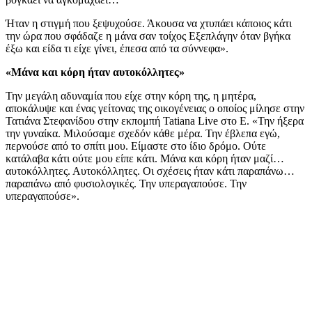
Ήταν η στιγμή που ξεψυχούσε. Άκουσα να χτυπάει κάποιος κάτι
την ώρα που σφάδαζε η μάνα σαν τοίχος Εξεπλάγην όταν βγήκα
έξω και είδα τι είχε γίνει, έπεσα από τα σύννεφα».
«Μάνα και κόρη ήταν αυτοκόλλητες»
Την μεγάλη αδυναμία που είχε στην κόρη της, η μητέρα,
αποκάλυψε και ένας γείτονας της οικογένειας ο οποίος μίλησε στην
Τατιάνα Στεφανίδου στην εκπομπή Tatiana Live στο Ε. «Την ήξερα
την γυναίκα. Μιλούσαμε σχεδόν κάθε μέρα. Την έβλεπα εγώ,
περνούσε από το σπίτι μου. Είμαστε στο ίδιο δρόμο. Ούτε
κατάλαβα κάτι ούτε μου είπε κάτι. Μάνα και κόρη ήταν μαζί…
αυτοκόλλητες. Αυτοκόλλητες. Οι σχέσεις ήταν κάτι παραπάνω…
παραπάνω από φυσιολογικές. Την υπεραγαπούσε. Την
υπεραγαπούσε».