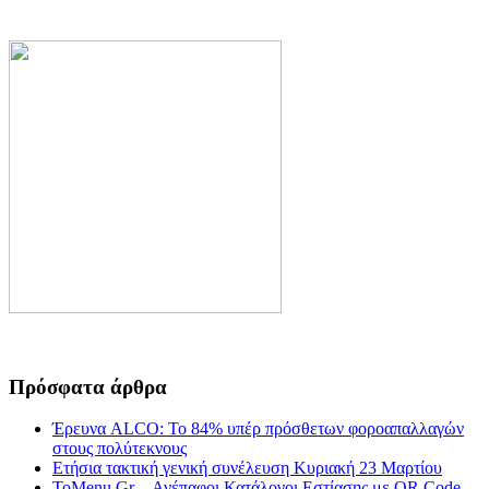
Πρόσφατα άρθρα
Έρευνα ALCO: Το 84% υπέρ πρόσθετων φοροαπαλλαγών
στους πολύτεκνους
Ετήσια τακτική γενική συνέλευση Κυριακή 23 Μαρτίου
ToMenu.Gr – Ανέπαφοι Κατάλογοι Εστίασης με QR Code