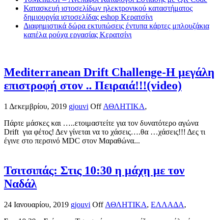
Κατασκευή ιστοσελίδων ηλεκτρονικού καταστήματος
δημιουργία ιστοσελίδας eshop Κερατσίνι
Διαφημιστικά δώρα εκτυπώσεις έντυπα κάρτες μπλουζάκια
καπέλα ρούχα εργασίας Κερατσίνι
Mediterranean Drift Challenge-Η μεγάλη
επιστροφή στον .. Πειραιά!!!(video)
1 Δεκεμβρίου, 2019
gjouvi
Off
ΑΘΛΗΤΙΚΑ
,
Πάρτε μάσκες και …..ετοιμαστείτε για τον δυνατότερο αγώνα
Drift για φέτος! Δεν γίνεται να το χάσεις….θα …χάσεις!!! Δες τι
έγινε στο περσινό MDC στον Μαραθώνα...
Τσιτσιπάς: Στις 10:30 η μάχη με τον
Ναδάλ
24 Ιανουαρίου, 2019
gjouvi
Off
ΑΘΛΗΤΙΚΑ
,
ΕΛΛΑΔΑ
,