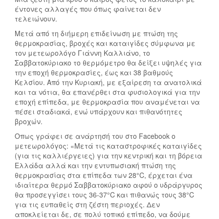
έντονες αλλαγές που όπως φαίνεται δεν
τελειώνουν.
Μετά από τη διήμερη επιδείνωση με πτώση της
θερμοκρασίας, βροχές και καταιγίδες σύμφωνα με
τον μετεωρολόγο Γιάννη Καλλιάνο, το
Σαββατοκύριακο το θερμόμετρο θα δείξει υψηλές για
την εποχή θερμοκρασίες, έως και 38 βαθμούς
Κελσίου. Από την Κυριακή, με εξαίρεση τα ανατολικά
και τα νότια, θα επανέρθει στα φυσιολογικά για την
εποχή επίπεδα, με θερμοκρασία που αναμένεται να
πέσει σταδιακά, ενώ υπάρχουν και πιθανότητες
βροχών.
Οπως γράφει σε ανάρτησή του στο Facebook ο
μετεωρολόγος: «Μετά τις καταστροφικές καταιγίδες
(για τις καλλιέργειες) για την κεντρική και τη βόρεια
Ελλάδα αλλά και την εντυπωσιακή πτώση της
θερμοκρασίας στα επίπεδα των 28°C, έρχεται ένα
ιδιαίτερα θερμό Σαββατοκύριακο αφού ο υδράργυρος
θα προσεγγίσει τους 36-37°C και πιθανώς τους 38°C
για τις ευπαθείς στη ζέστη περιοχές. Δεν
αποκλείεται δε, σε πολύ τοπικό επίπεδο, να δούμε