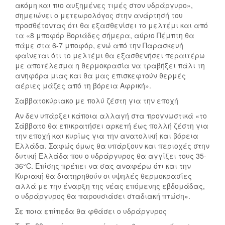
ακόμη και πιο αυξημένες τιμές στον υδράργυρο»,
σημειώνει ο μετεωρολόγος στην ανάρτησή του
προσθέτοντας ότι θα εξασθενίσει το μελτέμι και από
τα «8 μποφόρ Βοριάδες σήμερα, αύριο Πέμπτη θα
πάμε στα 6-7 μποφόρ, ενώ από την Παρασκευή
φαίνεται ότι το μελτέμι θα εξασθενήσει περαιτέρω
με αποτέλεσμα η θερμοκρασία να τραβήξει πάλι τη
ανηφόρα μιας και θα μας επισκεφτούν θερμές
αέριες μάζες από τη βόρεια Αφρική».
Σαββατοκύριακο με πολύ ζέστη για την εποχή
Αν δεν υπάρξει κάποια αλλαγή στα προγνωστικά «το
Σάββατο θα επικρατήσει αρκετή έως πολλή ζέστη για
την εποχή και κυρίως για την ανατολική και βόρεια
Ελλάδα. Σαφώς όμως θα υπάρξουν και περιοχές στην
δυτική Ελλάδα που ο υδράργυρος θα αγγίξει τους 35-
36°C. Επίσης πρέπει να σας αναφέρω ότι και την
Κυριακή θα διατηρηθούν οι υψηλές θερμοκρασίες
αλλά με την έναρξη της νέας επόμενης εβδομάδας,
ο υδράργυρος θα παρουσιάσει σταδιακή πτώση».
Σε ποια επίπεδα θα φθάσει ο υδράργυρος