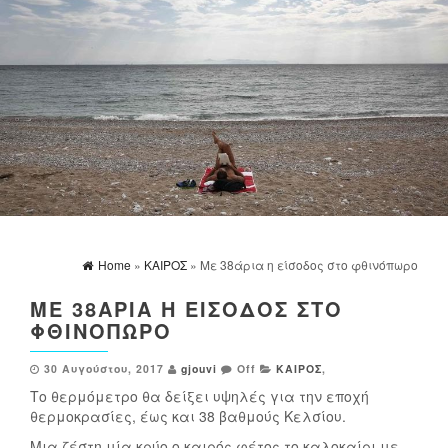
Home
»
ΚΑΙΡΟΣ
» Με 38άρια η είσοδος στο φθινόπωρο
ΜΕ 38ΆΡΙΑ Η ΕΊΣΟΔΟΣ ΣΤΟ
ΦΘΙΝΌΠΩΡΟ
30 Αυγούστου, 2017
gjouvi
Off
ΚΑΙΡΟΣ
,
Το θερμόμετρο θα δείξει υψηλές για την εποχή
θερμοκρασίες, έως και 38 βαθμούς Κελσίου.
Μια ζέστη μία κρύο ο καιρός φέτος το καλοκαίρι με