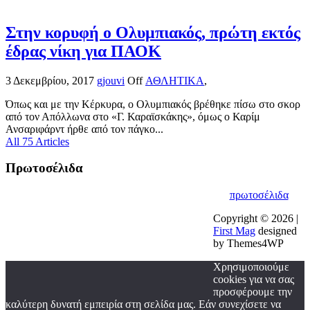
Στην κορυφή ο Ολυμπιακός, πρώτη εκτός
έδρας νίκη για ΠΑΟΚ
3 Δεκεμβρίου, 2017
gjouvi
Off
ΑΘΛΗΤΙΚΑ
,
Όπως και με την Κέρκυρα, ο Ολυμπιακός βρέθηκε πίσω στο σκορ
από τον Απόλλωνα στο «Γ. Καραϊσκάκης», όμως ο Καρίμ
Ανσαριφάρντ ήρθε από τον πάγκο...
All 75 Articles
Πρωτοσέλιδα
πρωτοσέλιδα
Copyright © 2026 |
First Mag
designed
by Themes4WP
Χρησιμοποιούμε
cookies για να σας
προσφέρουμε την
καλύτερη δυνατή εμπειρία στη σελίδα μας. Εάν συνεχίσετε να