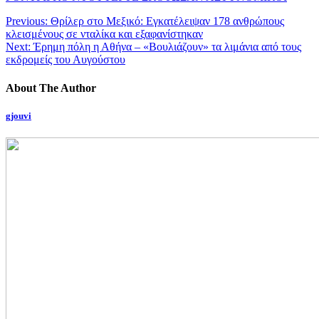
Previous:
Θρίλερ στο Μεξικό: Εγκατέλειψαν 178 ανθρώπους
κλεισμένους σε νταλίκα και εξαφανίστηκαν
Next:
Έρημη πόλη η Αθήνα – «Βουλιάζουν» τα λιμάνια από τους
εκδρομείς του Αυγούστου
About The Author
gjouvi