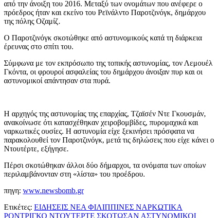
από την άνοιξη του 2016. Μεταξύ των ονομάτων που ανέφερε ο
πρόεδρος ήταν και εκείνο του Ρεϊνάλντο Παροτζινόγκ, δημάρχου
της πόλης Οζαμίζ.
Ο Παροτζινόγκ σκοτώθηκε από αστυνομικούς κατά τη διάρκεια
έρευνας στο σπίτι του.
Σύμφωνα με τον εκπρόσωπο της τοπικής αστυνομίας, τον Λεμουέλ
Γκόντα, οι φρουροί ασφαλείας του δημάρχου άνοιξαν πυρ και οι
αστυνομικοί απάντησαν στα πυρά.
Η αρχηγός της αστυνομίας της επαρχίας, Τζαϊσέν Ντε Γκουσμάν,
ανακοίνωσε ότι κατασχέθηκαν χειροβομβίδες, πυρομαχικά και
ναρκωτικές ουσίες. Η αστυνομία είχε ξεκινήσει πρόσφατα να
παρακολουθεί τον Παροτζινόγκ, μετά τις δηλώσεις που είχε κάνει ο
Ντουτέρτε, εξήγησε.
Πέρσι σκοτώθηκαν άλλοι δύο δήμαρχοι, τα ονόματα των οποίων
περιλαμβάνονταν στη «λίστα» του προέδρου.
πηγη:
www.newsbomb.gr
Ετικέτες:
ΕΙΔΗΣΕΙΣ ΝΕΑ ΦΙΛΙΠΠΙΝΕΣ ΝΑΡΚΩΤΙΚΑ
ΡΟΝΤΡΙΓΚΟ ΝΤΟΥΤΕΡΤΕ ΣΚΟΤΩΣΑΝ ΑΣΤΥΝΟΜΙΚΟΙ