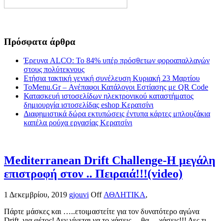
Πρόσφατα άρθρα
Έρευνα ALCO: Το 84% υπέρ πρόσθετων φοροαπαλλαγών
στους πολύτεκνους
Ετήσια τακτική γενική συνέλευση Κυριακή 23 Μαρτίου
ToMenu.Gr – Ανέπαφοι Κατάλογοι Εστίασης με QR Code
Κατασκευή ιστοσελίδων ηλεκτρονικού καταστήματος
δημιουργία ιστοσελίδας eshop Κερατσίνι
Διαφημιστικά δώρα εκτυπώσεις έντυπα κάρτες μπλουζάκια
καπέλα ρούχα εργασίας Κερατσίνι
Mediterranean Drift Challenge-Η μεγάλη
επιστροφή στον .. Πειραιά!!!(video)
1 Δεκεμβρίου, 2019
gjouvi
Off
ΑΘΛΗΤΙΚΑ
,
Πάρτε μάσκες και …..ετοιμαστείτε για τον δυνατότερο αγώνα
Drift για φέτος! Δεν γίνεται να το χάσεις….θα …χάσεις!!! Δες τι