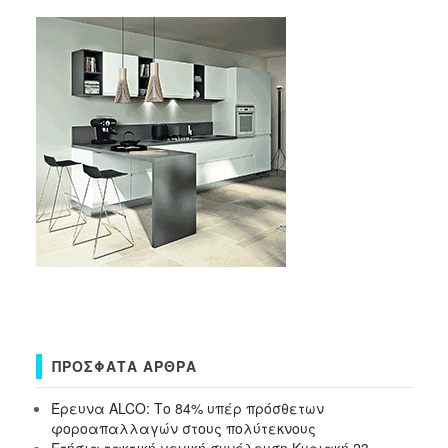
ΠΡΌΣΦΑΤΑ ΆΡΘΡΑ
Έρευνα ALCO: Το 84% υπέρ πρόσθετων
φοροαπαλλαγών στους πολύτεκνους
Ετήσια τακτική γενική συνέλευση Κυριακή 23