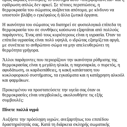
εφίδρωση απλώς δεν αρκεί. Σε τέτοιες περιπτώσεις, η
θερμοκρασία του σώματος αυξάνεται απότομα, με κίνδυνο να
υποστούν βλάβη ο εγκέφαλος ή άλλα ζωτικά όργανα.
Η ικανότητα του σώματος να διατηρεί σε φυσιολογικά επίπεδα τη
θερμοκρασία του σε συνθήκες καύσωνα εξαρτάται από πολλούς
παράγοντες. Ένας από τους κυριότερους είναι η υγρασία. Όταν τα
επίπεδα υγρασίας είναι πολύ υψηλά, ο ιδρώτας εξατμίζεται αργά,
με συνέπεια το ανθρώπινο σώμα να μην απελευθερώνει τη
θερμότητα γρήγορα.
Άλλοι παράγοντες που περιορίζουν την ικανότητα ρύθμισης της
θερμοκρασίας είναι η μεγάλη ηλικία, η παχυσαρκία, ο πυρετός, η
αφυδάτωση, οι καρδιοπάθειες, η κακή κατάσταση του
κυκλοφορικού συστήματος, τα εγκαύματα και η κατάχρηση αλκοόλ
και φαρμάκων.
Προκειμένου να προστατεύσετε την υγεία σας όταν οι
θερμοκρασίες είναι υπερβολικές, ακολουθήστε τις εξής
συμβουλές:
Πίνετε πολλά υγρά
Αυξήστε την πρόσληψη υγρών, ανεξαρτήτως του επιπέδου
δραστηριότητάς σας. Κατά τη διάρκεια σκληρής σωματικής