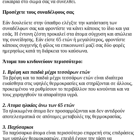
ευκαιρία στο σώμα σας να συνέλθει.
Προσέχετε τους συναδέλφους σας
Εάν δουλεύετε στην ύπαιθρο ελέγξτε την κατάσταση των
συναδέλφων σας και φροντίστε να κάνει κάποιος το ίδιο και για
εσάς. Η έντονη ζέστη προκαλεί στα άτομα σύγχυση και απώλεια
της συνείδησης. Εάν είστε 65 ετών ή μεγαλύτερος, φροντίστε
κάποιος συγγενής ή φίλος να επικοινωνεί μαζί σας δύο φορές
ημερησίως κατά τη διάρκεια του καύσωνα.
Άτομα που κινδυνεύουν περισσότερο:
1. Βρέφη και παιδιά μέχρι τεσσάρων ετών
Τα βρέφη και τα παιδιά μέχρι τεσσάρων ετών είναι ιδιαίτερα
ευαίσθητα στις υψηλές θερμοκρασίες και στηρίζονται σε άλλους,
προκειμένου να ρυθμίσουν το περιβάλλον που κινούνται και να
τους χορηγηθούν τα απαραίτητα υγρά.
2. Ατομα ηλικίας άνω των 65 ετών
Τα ηλικιωμένα άτομα δεν προσαρμόζονται και δεν αντιδρούν
αποτελεσματικά σε απότομες μεταβολές της θερμοκρασίας.
3. Παχύσαρκοι
Τα παχύσαρκα άτομα είναι περισσότερο επιρρεπή στις επιδράσεις
των υψηλών θερμοκρασιών, επειδή έχουν την τάση να