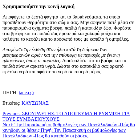
Χρησιμοποιήστε την κοινή λογική
Αποφύγετε τα ζεστά φαγητά και τα βαριά γεύματα, τα οποία
προσθέτουν θερμότητα στο σώμα σας. Μην αφήνετε ποτέ μέσα σε
παρκαρισμένα οχήματα βρέφη, παιδιά ή κατοικίδια ζώα. Φορέστε
στα βρέφη και τα παιδιά σας δροσερά και χαλαρά ρούχα και
καλύψτε το κεφάλι και το πρόσωπό τους με καπέλα ή ομπρέλες.
Αποφύγετε την έκθεση στον ήλιο κατά τη διάρκεια των
μεσημεριανών ωρών και την επίσκεψη σε περιοχές με έντονη
ηλιοφάνεια, όπως οι παραλίες
. Διασφαλίστε ότι τα βρέφη και τα
παιδιά πίνουν αρκετά υγρά. Δώστε στο κατοικίδιό σας αρκετό
φρέσκο νερό και αφήστε το νερό σε σκιερό μέρος.
ΠΗΓΗ:
tanea.gr
Ετικέτες:
ΚΑΥΣΩΝΑΣ
Previous:
ΣΚΟΥΡΛΕΤΗΣ: ΤΟ ΑΠΟΓΕΥΜΑ Η ΡΥΘΜΙΣΗ ΓΙΑ
ΤΟΥΣ ΣΥΜΒΑΣΙΟΥΧΟΥΣ
Next:
Την Παρασκευή οι βαθμολογίες των Πανελλαδικών -Πώς θα
κινηθούν οι βάσεις Πηγή: Την Παρασκευή οι βαθμολογίες των
Πανελλαδικών -Πώς θα κινηθούν οι βάσεις