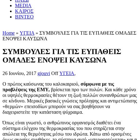
MEDIA
ΚΑΙΡΟΣ
ΒΙΝΤΕΟ
Home
»
ΥΓΕΙΑ
» ΣΥΜΒΟΥΛΕΣ ΓΙΑ ΤΙΣ ΕΥΠΑΘΕΙΣ ΟΜΑΔΕΣ
ΕΝΟΨΕΙ ΚΑΥΣΩΝΑ
ΣΥΜΒΟΥΛΕΣ ΓΙΑ ΤΙΣ ΕΥΠΑΘΕΙΣ
ΟΜΑΔΕΣ ΕΝΟΨΕΙ ΚΑΥΣΩΝΑ
26 Ιουνίου, 2017
gjouvi
Off
ΥΓΕΙΑ
,
Ο πρώτος καύσωνας του καλοκαιριού,
σύμφωνα με τις
προβλέψεις της ΕΜΥ
,
βρίσκεται προ των πυλών. Και κάθε χρόνο
οι υψηλές θερμοκρασίες θέτουν τη ζωή πολλών συνανθρώπων μας
σε κίνδυνο. Μερικές βασικές γνώσεις πρόληψης και αντιμετώπισης
«θερμών» επεισοδίων μπορούν να σας βοηθήσουν να
διαχειριστείτε την κατάσταση ψύχραιμα.
Όπως είναι γνωστό, ο ανθρώπινος οργανισμός διαθέτει ένα
σύστημα ελέγχου της θερμοκρασίας του που στηρίζεται στην
απώλεια της θερμότητας μέσω του ιδρώτα. Κάτω από ορισμένες
όμως ακραίες συνθήκες, το σύστημα αυτό «υπερφορτώνεται» και η