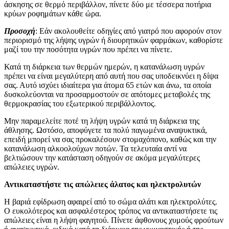
άσκησης σε θερμό περιβάλλον, πίνετε δύο με τέσσερα ποτήρια
κρύων ροφημάτων κάθε ώρα.
Προσοχή
: Εάν ακολουθείτε οδηγίες από γιατρό που αφορούν στον
περιορισμό της λήψης υγρών ή διουρητικών φαρμάκων, καθορίστε
μαζί του την ποσότητα υγρών που πρέπει να πίνετε.
Κατά τη διάρκεια των θερμών ημερών, η κατανάλωση υγρών
πρέπει να είναι μεγαλύτερη από αυτή που σας υποδεικνύει η δίψα
σας. Αυτό ισχύει ιδιαίτερα για άτομα 65 ετών και άνω, τα οποία
δυσκολεύονται να προσαρμοστούν σε απότομες μεταβολές της
θερμοκρασίας του εξωτερικού περιβάλλοντος.
Μην παραμελείτε ποτέ τη λήψη υγρών κατά τη διάρκεια της
άθλησης. Ωστόσο, αποφύγετε τα πολύ παγωμένα αναψυκτικά,
επειδή μπορεί να σας προκαλέσουν στομαχόπονο, καθώς και την
κατανάλωση αλκοολούχων ποτών. Τα τελευταία αντί να
βελτιώσουν την κατάσταση οδηγούν σε ακόμα μεγαλύτερες
απώλειες υγρών.
Αντικαταστήστε τις απώλειες άλατος και ηλεκτρολυτών
Η βαριά εφίδρωση αφαιρεί από το σώμα αλάτι και ηλεκτρολύτες.
Ο ευκολότερος και ασφαλέστερος τρόπος να αντικαταστήσετε τις
απώλειες είναι η λήψη φαγητού. Πίνετε άφθονους χυμούς φρούτων