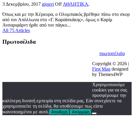
3 Δεκεμβρίου, 2017
gjouvi
Off
ΑΘΛΗΤΙΚΑ
,
Όπως και με την Κέρκυρα, ο Ολυμπιακός βρέθηκε πίσω στο σκορ
από τον Απόλλωνα στο «Γ. Καραϊσκάκης», όμως ο Καρίμ
Ανσαριφάρντ ήρθε από τον πάγκο...
All 75 Articles
Πρωτοσέλιδα
πρωτοσέλιδα
Copyright © 2026 |
First Mag
designed
by Themes4WP
Χρησιμοποιούμε
cookies για να σας
προσφέρουμε την
καλύτερη δυνατή εμπειρία στη σελίδα μας. Εάν συνεχίσετε να
χρησιμοποιείτε τη σελίδα, θα υποθέσουμε πως είστε
ικανοποιημένοι με αυτό.
Αποδοχή
Απόρριψη