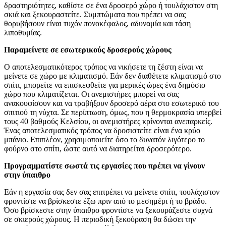
δραστηριότητες, καθίστε σε ένα δροσερό χώρο ή τουλάχιστον στη
σκιά και ξεκουραστείτε. Συμπτώματα που πρέπει να σας
θορυβήσουν είναι τυχόν πονοκέφαλος, αδυναμία και τάση
λιποθυμίας.
Παραμείνετε σε εσωτερικούς δροσερούς χώρους
Ο αποτελεσματικότερος τρόπος να νικήσετε τη ζέστη είναι να
μείνετε σε χώρο με κλιματισμό. Εάν δεν διαθέτετε κλιματισμό στο
σπίτι, μπορείτε να επισκεφθείτε για μερικές ώρες ένα δημόσιο
χώρο που κλιματίζεται. Οι ανεμιστήρες μπορεί να σας
ανακουφίσουν και να τραβήξουν δροσερό αέρα στο εσωτερικό του
σπιτιού τη νύχτα. Σε περίπτωση, όμως, που η θερμοκρασία υπερβεί
τους 40 βαθμούς Κελσίου, οι ανεμιστήρες κρίνονται ανεπαρκείς.
Ένας αποτελεσματικός τρόπος να δροσιστείτε είναι ένα κρύο
μπάνιο. Επιπλέον, χρησιμοποιείτε όσο το δυνατόν λιγότερο το
φούρνο στο σπίτι, ώστε αυτό να διατηρείται δροσερότερο.
Προγραμματίστε σωστά τις εργασίες που πρέπει να γίνουν
στην ύπαιθρο
Εάν η εργασία σας δεν σας επιτρέπει να μείνετε σπίτι, τουλάχιστον
φροντίστε να βρίσκεστε έξω πριν από το μεσημέρι ή το βράδυ.
Όσο βρίσκεστε στην ύπαιθρο φροντίστε να ξεκουράζεστε συχνά
σε σκιερούς χώρους. Η περιοδική ξεκούραση θα δώσει την