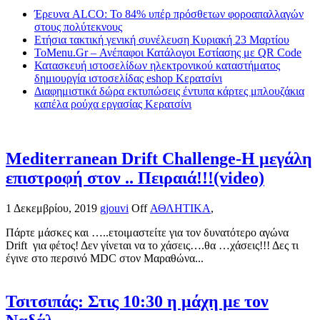
Έρευνα ALCO: Το 84% υπέρ πρόσθετων φοροαπαλλαγών
στους πολύτεκνους
Ετήσια τακτική γενική συνέλευση Κυριακή 23 Μαρτίου
ToMenu.Gr – Ανέπαφοι Κατάλογοι Εστίασης με QR Code
Κατασκευή ιστοσελίδων ηλεκτρονικού καταστήματος
δημιουργία ιστοσελίδας eshop Κερατσίνι
Διαφημιστικά δώρα εκτυπώσεις έντυπα κάρτες μπλουζάκια
καπέλα ρούχα εργασίας Κερατσίνι
Mediterranean Drift Challenge-Η μεγάλη
επιστροφή στον .. Πειραιά!!!(video)
1 Δεκεμβρίου, 2019
gjouvi
Off
ΑΘΛΗΤΙΚΑ
,
Πάρτε μάσκες και …..ετοιμαστείτε για τον δυνατότερο αγώνα
Drift για φέτος! Δεν γίνεται να το χάσεις….θα …χάσεις!!! Δες τι
έγινε στο περσινό MDC στον Μαραθώνα...
Τσιτσιπάς: Στις 10:30 η μάχη με τον