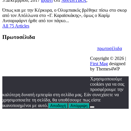
3 Δεκεμβρίου, 2017
gjouvi
Off
ΑΘΛΗΤΙΚΑ
,
Όπως και με την Κέρκυρα, ο Ολυμπιακός βρέθηκε πίσω στο σκορ
από τον Απόλλωνα στο «Γ. Καραϊσκάκης», όμως ο Καρίμ
Ανσαριφάρντ ήρθε από τον πάγκο...
All 75 Articles
Πρωτοσέλιδα
πρωτοσέλιδα
Copyright © 2026 |
First Mag
designed
by Themes4WP
Χρησιμοποιούμε
cookies για να σας
προσφέρουμε την
καλύτερη δυνατή εμπειρία στη σελίδα μας. Εάν συνεχίσετε να
χρησιμοποιείτε τη σελίδα, θα υποθέσουμε πως είστε
ικανοποιημένοι με αυτό.
Αποδοχή
Απόρριψη