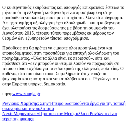
Ο κυβερνητικός εκπρόσωπος και υπουργός Επικρατείας έστειλε το
μήνυμα ότι η ελληνική κυβέρνηση είναι προσηλωμένη στην
προσπάθεια να ολοκληρώσει με επιτυχία το ελληνικό πρόγραμμα.
Αφ ης στιγμής η αξιολόγηση έχει ολοκληρωθεί και η κυβέρνηση
έχει υλοποιήσει τις δεσμεύσεις της με βάση τη συμφωνία του
Αυγούστου 2015, τέτοιου τύπου παρεμβάσεις εκ μέρους των
θεσμών δεν εξυπηρετούν τίποτα, υπογράμμισε.
Πρόσθεσε ότι θα πρέπει να είμαστε όλοι προσηλωμένοι και
εποικοδομητικοί στην προσπάθεια για επιτυχή ολοκλήρωση του
προγράμματος. «Όλα τα άλλα είναι εκ περισσού», είπε και
πρόσθεσε ότι «δεν μπορούν οι θεσμοί λοιπόν να προχωρούν σε
τέτοιου τύπου σχόλια για τα εσωτερικά της ελληνικής πολιτείας. Ο
καθένας στα του οίκου του». Συμπλήρωσε ότι χρειάζεται
ψυχραιμία και ηπιότητα και να καταλάβει και ο κ. Ρέγκλινγκ ότι
στην Ευρώπη υπάρχει δημοκρατία.
πηγη:
www.zougla.gr
Previous:
Χαρίτσης: Στην Ήπειρο υλοποιούνται έργα για την τοπική
οικονομία και τον πολιτισμό
Next:
Μαραντόνα: «Προτιμώ τον Μέσι, αλλά ο Ρονάλντο είναι
τέρας της φύσης»