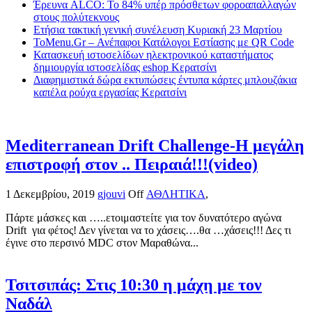
Έρευνα ALCO: Το 84% υπέρ πρόσθετων φοροαπαλλαγών
στους πολύτεκνους
Ετήσια τακτική γενική συνέλευση Κυριακή 23 Μαρτίου
ToMenu.Gr – Ανέπαφοι Κατάλογοι Εστίασης με QR Code
Κατασκευή ιστοσελίδων ηλεκτρονικού καταστήματος
δημιουργία ιστοσελίδας eshop Κερατσίνι
Διαφημιστικά δώρα εκτυπώσεις έντυπα κάρτες μπλουζάκια
καπέλα ρούχα εργασίας Κερατσίνι
Mediterranean Drift Challenge-Η μεγάλη
επιστροφή στον .. Πειραιά!!!(video)
1 Δεκεμβρίου, 2019
gjouvi
Off
ΑΘΛΗΤΙΚΑ
,
Πάρτε μάσκες και …..ετοιμαστείτε για τον δυνατότερο αγώνα
Drift για φέτος! Δεν γίνεται να το χάσεις….θα …χάσεις!!! Δες τι
έγινε στο περσινό MDC στον Μαραθώνα...
Τσιτσιπάς: Στις 10:30 η μάχη με τον
Ναδάλ