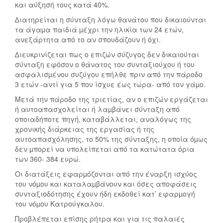
και αύξησή τους κατά 40%.
∆ιατηρείται η σύνταξη λόγω θανάτου που δικαιούνται
τα άγαµα παιδιά µέχρι την ηλικία των 24 ετών,
ανεξάρτητα από το αν σπουδάζουν ή όχι.
∆ιευκρινίζεται πως ο επιζών σύζυγος δεν δικαιούται
σύνταξη εφόσον ο θάνατος του συνταξιούχου ή του
ασφαλισµένου συζύγου επήλθε πριν από την πάροδο
3 ετών -αντί για 5 που ίσχυε έως τώρα- από τον γάµο.
Μετά την πάροδο της τριετίας, αν ο επιζών εργάζεται
ή αυτοαπασχολείται ή λαµβάνει σύνταξη από
οποιαδήποτε πηγή, καταβάλλεται, αναλόγως της
χρονικής διάρκειας της εργασίας ή της
αυτοαπασχόλησης, το 50% της σύνταξης, η οποία όµως
δεν µπορεί να υπολείπεται από τα κατώτατα όρια
των 360- 384 ευρώ.
Οι διατάξεις εφαρµόζονται από την έναρξη ισχύος
του νόµου και καταλαµβάνουν και όσες αποφάσεις
συνταξιοδότησης έχουν ήδη εκδοθεί κατ’ εφαρµογή
του νόµου Κατρούγκαλου.
Προβλέπεται επίσης ρήτρα και για τις παλαιές