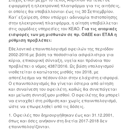
εφαρµογή η ηλεκτρονική πλατφόρµα για τις αιτήσεις,
οι οποίες θα υποβάλλονται έως τις 30 Σεπτεµβρίου.
Κατ’ εξαίρεση, όπου υπάρχει αδυναµία πιστοποίησης
στην ηλεκτρονική πλατφόρµα, η αίτηση υποβάλλεται
στις αρµόδιες υπηρεσίες του ΚΕΑΟ.
Για τις ατοµικές
εισφορές των µη µισθωτών σε πρ. ΟΑΕΕ και ΕΤΑΑ η
ρύθµιση προβλέπει:
Εθελοντικό επανυπολογισµό οφειλών της περιόδου
2002-2016 µε βάση τα ποσοστιαία ασφάλιστρα για
κύρια, επικουρική σύνταξη, υγεία και πρόνοια που
προβλέπει ο νόµος 4387/2016. Ως βάση υπολογισµού
υιοθετείται ο κατώτατος µισθός του 2018, µε
αποτέλεσµα να πέσουν όλοι στην ελάχιστη εισφορά.
Ο επανυπολογισµός θα γίνεται ύστερα από αίτηση
και συναίνεση του οφειλέτη, καθώς θα συνεπάγεται
και µείωση συντάξιµου µισθού. Ο οφειλέτης θα µπορεί
να ενταχθεί στη ρύθµιση και χωρίς επανυπολογισµό,
ώστε να επωφεληθεί από τις δόσεις.
1. Οφειλές που δηµιουργήθηκαν έως και 31.12.2001,
όπως και όσες ανήκουν στη διετία 2017-2018 δεν
επανυπολογίζονται.