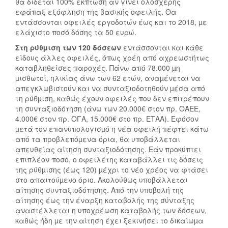
θα δίδεται 100% έκπτωση αν γίνει ολοσχερής
εφάπαξ εξόφληση της βασικής οφειλής. Θα
εντάσσονται οφειλές εργοδοτών έως και το 2018, µε
ελάχιστο ποσό δόσης τα 50 ευρώ.
Στη ρύθµιση των 120 δόσεων
εντάσσονται και κάθε
είδους άλλες οφειλές, όπως χρέη από αχρεωστήτως
καταβληθείσες παροχές. Πάνω από 78.000 µη
µισθωτοί, ηλικίας άνω των 62 ετών, αναµένεται να
απεγκλωβιστούν και να συνταξιοδοτηθούν µέσα από
τη ρύθµιση, καθώς έχουν οφειλές που δεν επιτρέπουν
τη συνταξιοδότηση (άνω των 20.000€ στον πρ. ΟΑΕΕ,
4.000€ στον πρ. ΟΓΑ, 15.000€ στο πρ. ΕΤΑΑ). Εφόσον
µετά τον επανυπολογισµό η νέα οφειλή πέφτει κάτω
από τα προβλεπόµενα όρια, θα υποβάλλεται
απευθείας αίτηση συνταξιοδότησης. Εάν προκύπτει
επιπλέον ποσό, ο οφειλέτης καταβάλλει τις δόσεις
της ρύθµισης (έως 120) µέχρι το νέο χρέος να φτάσει
στο απαιτούµενο όριο. Ακολούθως υποβάλλεται
αίτησης συνταξιοδότησης. Από την υποβολή της
αίτησης έως την έναρξη καταβολής της σύνταξης
αναστέλλεται η υποχρέωση καταβολής των δόσεων,
καθώς ήδη µε την αίτηση έχει ξεκινήσει το δικαίωµα