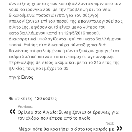
συντάξεις χηρείας που καταβάλλονταν πριν από τον
νόµο Κατρούγκαλου, µε την πρόβλεψη ότι τα νέα
δικαιούµενα ποσοστά (70% για τον σύζυγο)
υπολογίζονται επί του ποσού της επανυπολογισθείσας
σύνταξης, εφόσον αυτό είναι µεγαλύτερο του
καταβαλλόµενου κατά τη 12η/5/2016 ποσού.
∆ιαφορετικά υπολογίζονται επί του καταβαλλόµενου
ποσού. Επίσης στα δικαιούχα σύνταξης παιδιά
θανόντος ασφαλισµένου ή συνταξιούχου χορηγείται
ασφαλιστική ικανότητα και παροχές υγειονοµικής
περίθαλψης σε είδος ακόµα και µετά το 24ο έτος της
ηλικίας τους και µέχρι τα 35.
πηγή:
Έθνος
Ετικέτες:
120 δόσεις
Previous:
Θρίλερ στο Αιγαίο: Συνεχίζονται οι έρευνες για
τον άνδρα που έπεσε από το πλοίο
Next:
Μέχρι πότε θα κρατήσει ο άστατος καιρός με