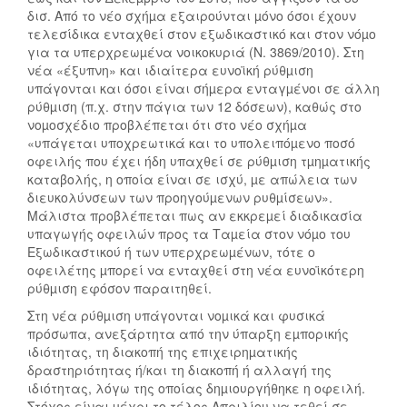
δισ. Από το νέο σχήµα εξαιρούνται µόνο όσοι έχουν
τελεσίδικα ενταχθεί στον εξωδικαστικό και στον νόµο
για τα υπερχρεωµένα νοικοκυριά (Ν. 3869/2010). Στη
νέα «έξυπνη» και ιδιαίτερα ευνοϊκή ρύθµιση
υπάγονται και όσοι είναι σήµερα ενταγµένοι σε άλλη
ρύθµιση (π.χ. στην πάγια των 12 δόσεων), καθώς στο
νοµοσχέδιο προβλέπεται ότι στο νέο σχήµα
«υπάγεται υποχρεωτικά και το υπολειπόµενο ποσό
οφειλής που έχει ήδη υπαχθεί σε ρύθµιση τµηµατικής
καταβολής, η οποία είναι σε ισχύ, µε απώλεια των
διευκολύνσεων των προηγούµενων ρυθµίσεων».
Μάλιστα προβλέπεται πως αν εκκρεµεί διαδικασία
υπαγωγής οφειλών προς τα Ταµεία στον νόµο του
Εξωδικαστικού ή των υπερχρεωµένων, τότε ο
οφειλέτης µπορεί να ενταχθεί στη νέα ευνοϊκότερη
ρύθµιση εφόσον παραιτηθεί.
Στη νέα ρύθµιση υπάγονται νοµικά και φυσικά
πρόσωπα, ανεξάρτητα από την ύπαρξη εµπορικής
ιδιότητας, τη διακοπή της επιχειρηµατικής
δραστηριότητας ή/και τη διακοπή ή αλλαγή της
ιδιότητας, λόγω της οποίας δηµιουργήθηκε η οφειλή.
Στόχος είναι µέχρι το τέλος Απριλίου να τεθεί σε