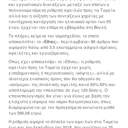
και εργασιακών διατάξεων, µεταξύ των οποίων η
πολυαναµενόµενη ρύθµιση οφειλών προς τα Ταµεία
αλλά και η αύξηση των συντάξεων χηρείας µε
ταυτόχρονη κατάργηση του ηλικιακού ορίου των 55
ετών, έρχεται την επόµενη εβδοµάδα στη Βουλή.
Το πλήρες κείµενο του νοµοσχεδίου, το οποίο
αποκαλύπτει το «
Εθνος
», περιλαµβάνει 86 άρθρα που
αφορούν πάνω από 3,5 εκατοµµύρια ασφαλισµένους,
οφειλέτες και εργαζόµενους.
Οπως έχει αποκαλύψει το «Εθνος», η ρύθµιση
οφειλών προς τα Ταµεία έρχεται χωρίς
εισοδηµατικούς ή περιουσιακούς «κόφτες», αλλά µε
ιδιαίτερα ευνοϊκούς όρους που θα οδηγούν σε
«κούρεµα» της συνολικής οφειλής κατά 60%-65% και
αποπληρωµή του υπολοίπου σε έως 120 δόσεις. Ο
επανυπολογισµός θα γίνει για όλους µε βάση την
ελάχιστη εισφορά του νόµου Κατρούγκαλου, όπως
διαµορφώνεται µε τον προηγούµενο κατώτατο µισθό
των 586,08 ευρώ.
Η ρύθµιση αφορά το σύνολο των οφειλών στα Ταµεία
έως και τον ∆εκέµβριο του 2018, που αγγίζουν τα 35