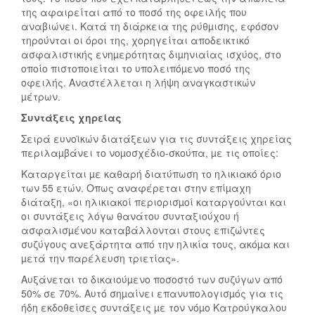
της αφαιρείται από το ποσό της οφειλής που
αναβιώνει. Κατά τη διάρκεια της ρύθµισης, εφόσον
τηρούνται οι όροι της, χορηγείται αποδεικτικό
ασφαλιστικής ενηµερότητας διµηνιαίας ισχύος, στο
οποίο πιστοποιείται το υπολειπόµενο ποσό της
οφειλής. Αναστέλλεται η λήψη αναγκαστικών
µέτρων.
Συντάξεις χηρείας
Σειρά ευνοϊκών διατάξεων για τις συντάξεις χηρείας
περιλαµβάνει το νοµοσχέδιο-σκούπα, µε τις οποίες:
Καταργείται µε καθαρή διατύπωση το ηλικιακό όριο
των 55 ετών. Οπως αναφέρεται στην επίµαχη
διάταξη, «οι ηλικιακοί περιορισµοί καταργούνται και
οι συντάξεις λόγω θανάτου συνταξιούχου ή
ασφαλισµένου καταβάλλονται στους επιζώντες
συζύγους ανεξάρτητα από την ηλικία τους, ακόµα και
µετά την παρέλευση τριετίας».
Αυξάνεται το δικαιούµενο ποσοστό των συζύγων από
50% σε 70%. Αυτό σηµαίνει επανυπολογισµός για τις
ήδη εκδοθείσες συντάξεις µε τον νόµο Κατρούγκαλου