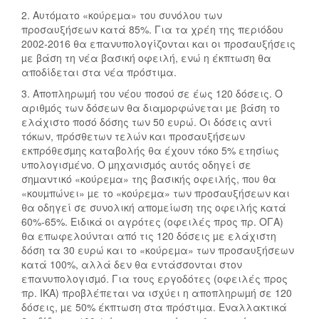
2. Αυτόµατο «κούρεµα» του συνόλου των
προσαυξήσεων κατά 85%. Για τα χρέη της περιόδου
2002-2016 θα επανυπολογίζονται και οι προσαυξήσεις
µε βάση τη νέα βασική οφειλή, ενώ η έκπτωση θα
αποδίδεται στα νέα πρόστιµα.
3. Αποπληρωµή του νέου ποσού σε έως 120 δόσεις. Ο
αριθµός των δόσεων θα διαµορφώνεται µε βάση το
ελάχιστο ποσό δόσης των 50 ευρώ. Οι δόσεις αντί
τόκων, πρόσθετων τελών και προσαυξήσεων
εκπρόθεσµης καταβολής θα έχουν τόκο 5% ετησίως
υπολογισµένο. Ο µηχανισµός αυτός οδηγεί σε
σηµαντικό «κούρεµα» της βασικής οφειλής, που θα
«κουµπώνει» µε το «κούρεµα» των προσαυξήσεων και
θα οδηγεί σε συνολική αποµείωση της οφειλής κατά
60%-65%. Ειδικά οι αγρότες (οφειλές προς πρ. ΟΓΑ)
θα επωφελούνται από τις 120 δόσεις µε ελάχιστη
δόση τα 30 ευρώ και το «κούρεµα» των προσαυξήσεων
κατά 100%, αλλά δεν θα εντάσσονται στον
επανυπολογισµό. Για τους εργοδότες (οφειλές προς
πρ. ΙΚΑ) προβλέπεται να ισχύει η αποπληρωµή σε 120
δόσεις, µε 50% έκπτωση στα πρόστιµα. Εναλλακτικά