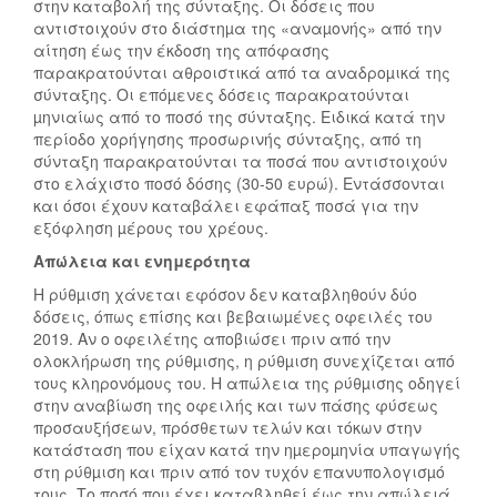
στην καταβολή της σύνταξης. Οι δόσεις που
αντιστοιχούν στο διάστηµα της «αναµονής» από την
αίτηση έως την έκδοση της απόφασης
παρακρατούνται αθροιστικά από τα αναδροµικά της
σύνταξης. Οι επόµενες δόσεις παρακρατούνται
µηνιαίως από το ποσό της σύνταξης. Ειδικά κατά την
περίοδο χορήγησης προσωρινής σύνταξης, από τη
σύνταξη παρακρατούνται τα ποσά που αντιστοιχούν
στο ελάχιστο ποσό δόσης (30-50 ευρώ). Εντάσσονται
και όσοι έχουν καταβάλει εφάπαξ ποσά για την
εξόφληση µέρους του χρέους.
Απώλεια και ενημερότητα
Η ρύθµιση χάνεται εφόσον δεν καταβληθούν δύο
δόσεις, όπως επίσης και βεβαιωµένες οφειλές του
2019. Αν ο οφειλέτης αποβιώσει πριν από την
ολοκλήρωση της ρύθµισης, η ρύθµιση συνεχίζεται από
τους κληρονόµους του. Η απώλεια της ρύθµισης οδηγεί
στην αναβίωση της οφειλής και των πάσης φύσεως
προσαυξήσεων, πρόσθετων τελών και τόκων στην
κατάσταση που είχαν κατά την ηµεροµηνία υπαγωγής
στη ρύθµιση και πριν από τον τυχόν επανυπολογισµό
τους. Το ποσό που έχει καταβληθεί έως την απώλειά