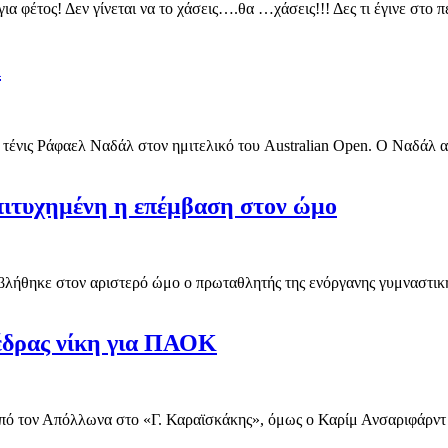
για φέτος! Δεν γίνεται να το χάσεις….θα …χάσεις!!! Δες τι έγινε στ
λ
 τένις Ράφαελ Ναδάλ στον ημιτελικό του Australian Open. Ο Ναδάλ αυτ
Επιτυχημένη η επέμβαση στον ώμο
λήθηκε στον αριστερό ώμο ο πρωταθλητής της ενόργανης γυμναστικής
έδρας νίκη για ΠΑΟΚ
ό τον Απόλλωνα στο «Γ. Καραϊσκάκης», όμως ο Καρίμ Ανσαριφάρντ ή