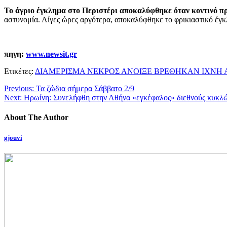
Το άγριο έγκλημα στο Περιστέρι αποκαλύφθηκε όταν κοντινό π
αστυνομία. Λίγες ώρες αργότερα, αποκαλύφθηκε το φρικιαστικό έγ
πηγη:
www.newsit.gr
Ετικέτες:
ΔΙΑΜΕΡΙΣΜΑ ΝΕΚΡΟΣ ΑΝΟΙΞΕ ΒΡΕΘΗΚΑΝ ΙΧΝΗ 
Previous:
Τα ζώδια σήμερα Σάββατο 2/9
Next:
Ηρωίνη: Συνελήφθη στην Αθήνα «εγκέφαλος» διεθνούς κυκλ
About The Author
gjouvi