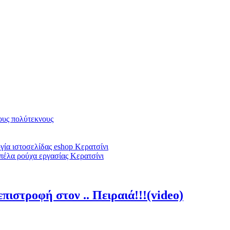
υς πολύτεκνους
ία ιστοσελίδας eshop Κερατσίνι
πέλα ρούχα εργασίας Κερατσίνι
πιστροφή στον .. Πειραιά!!!(video)