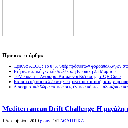
Πρόσφατα άρθρα
Έρευνα ALCO: Το 84% υπέρ πρόσθετων φοροαπαλλαγών στο
Ετήσια τακτική γενική συνέλευση Κυριακή 23 Μαρτίου
ToMenu.Gr – Ανέπαφοι Κατάλογοι Εστίασης με QR Code
Κατασκευή ιστοσελίδων ηλεκτρονικού καταστήματος δημιουργ
Διαφημιστικά δώρα εκτυπώσεις έντυπα κάρτες μπλουζάκια κα
Mediterranean Drift Challenge-Η μεγάλη ε
1 Δεκεμβρίου, 2019
gjouvi
Off
ΑΘΛΗΤΙΚΑ
,