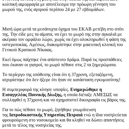
κολπική αιμορραγία με αποτέλεσμα την πρόωρη γέννηση του
μωρού της, ενός αγοριού περίπου 24 με 27 εβδομάδων.
Μισή ώρα μετά τα μεσάνυχτα όχημα του ΕΚΑΒ μετέβη στο σπίτι
της. Την είδε μες τα αίματα, να έχει το μωρό της στην αγκαλιά με
ακέραιο τον ομφάλιο λώρο, χωρίς να έχει ολοκληρωθεί η φάση της
υστεροτοκίας. Αμέσως, διακομίστηκε στην μαιευτική κλινική του
Γενικού Κρατικού Νίκαιας.
Εκεί όμως παίχτηκε ένα απίστευτο δράμα. Παρά τις προσπάθειες
που έκαναν οι γιατροί, το μωρό πέθανε στις 2 τα ξημερώματα.
Το περίεργο της υπόθεσης είναι ότι η 37χρονη, εξεταζόμενη,
ισχυρίστηκε ότι δεν ήξερε ότι ήταν σε κατάσταση εγκυμοσύνης!
Η συμπεριφορά της κίνησε υποψίες.
Ενημερώθηκε η
Εισαγγελέας Ποινικής Δίωξης,
η οποία διέταξε ΑΜΕΣΩΣ να
συλληφθεί η 37χρονη και να σχηματιστεί δικογραφία εις βάρος της.
Για το πώς πέθανε το μωρό, ζητήθηκε γνωμάτευση
της
Ιατροδικαστικής Υπηρεσίας Πειραιά
ενώ η ίδια νοσηλεύεται
φρουρούμενη στο νοσοκομείο και θα κληθεί να δώσει απαντήσεις
μετά το τέλος της νοσηλείας της.