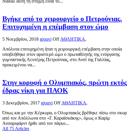
Ναδάλ αυτή τη στιγμή είναι το...
Βγήκε από το χειρουργείο ο Πετρούνιας.
Επιτυχημένη η επέμβαση στον ώμο
5 Νοεμβρίου, 2018
gjouvi
Off
ΑΘΛΗΤΙΚΑ
,
Απόλυτα επιτυχημένη ήταν η χειρουργική επέμβαση στην οποία
υποβλήθηκε στον αριστερό ώμο ο πρωταθλητής της ενόργανης
γυμναστικής Λευτέρης Πετρούνιας, στο Ανσί της Γαλλίας,
προκειμένου να...
Στην κορυφή ο Ολυμπιακός, πρώτη εκτός
έδρας νίκη για ΠΑΟΚ
3 Δεκεμβρίου, 2017
gjouvi
Off
ΑΘΛΗΤΙΚΑ
,
Όπως και με την Κέρκυρα, ο Ολυμπιακός βρέθηκε πίσω στο σκορ
από τον Απόλλωνα στο «Γ. Καραϊσκάκης», όμως ο Καρίμ
Ανσαριφάρντ ήρθε από τον πάγκο...
All 75 Articles