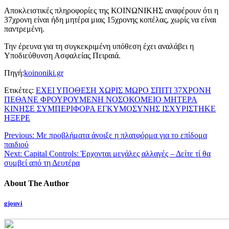
Αποκλειστικές πληροφορίες της ΚΟΙΝΩΝΙΚΗΣ αναφέρουν ότι η
37χρονη είναι ήδη μητέρα μιας 15χρονης κοπέλας, χωρίς να είναι
παντρεμένη.
Την έρευνα για τη συγκεκριμένη υπόθεση έχει αναλάβει η
Υποδιεύθυνση Ασφαλείας Πειραιά.
Πηγή:
koinoniki.gr
Ετικέτες:
ΕΧΕΙ ΥΠΟΘΕΣΗ ΧΩΡΙΣ ΜΩΡΟ ΣΠΙΤΙ 37ΧΡΟΝΗ
ΠΕΘΑΝΕ ΦΡΟΥΡΟΥΜΕΝΗ ΝΟΣΟΚΟΜΕΙΟ ΜΗΤΕΡΑ
ΚΙΝΗΣΕ ΣΥΜΠΕΡΙΦΟΡΑ ΕΓΚΥΜΟΣΥΝΗΣ ΙΣΧΥΡΙΣΤΗΚΕ
ΗΞΕΡΕ
Previous:
Με προβλήματα άνοιξε η πλατφόρμα για το επίδομα
παιδιού
Next:
Capital Controls: Έρχονται μεγάλες αλλαγές – Δείτε τί θα
συμβεί από τη Δευτέρα
About The Author
gjouvi