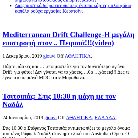
Διαφημιστικά δώρα εκτυπώσεις έντυπα κάρτες μπλουζάκια
καπέλα ρούχα εργασίας Κερατσίνι
Mediterranean Drift Challenge-Η μεγάλη
επιστροφή στον .. Πειραιά!!!(video)
1 Δεκεμβρίου, 2019
gjouvi
Off
ΑΘΛΗΤΙΚΑ
,
Πάρτε μάσκες και …..ετοιμαστείτε για τον δυνατότερο αγώνα
Drift για φέτος! Δεν γίνεται να το χάσεις….θα …χάσεις!!! Δες τι
έγινε στο περσινό MDC στον Μαραθώνα...
Τσιτσιπάς: Στις 10:30 η μάχη με τον
Ναδάλ
24 Ιανουαρίου, 2019
gjouvi
Off
ΑΘΛΗΤΙΚΑ
,
ΕΛΛΑΔΑ
,
Στις 10:30 ο Στέφανος Τσιτσιπάς αντιμετωπίζει το μεγάλο όνομα
του τένις Ράφαελ Ναδάλ στον ημιτελικό του Australian Open. Ο