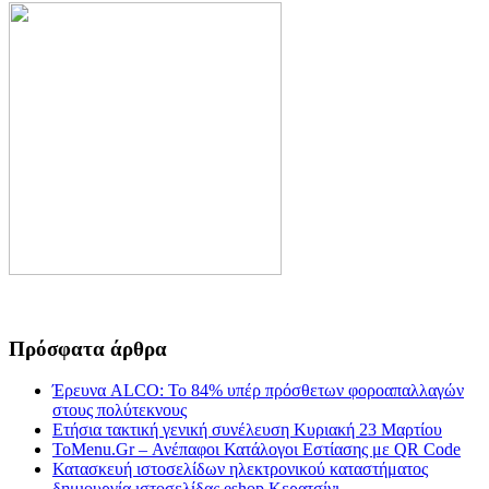
Πρόσφατα άρθρα
Έρευνα ALCO: Το 84% υπέρ πρόσθετων φοροαπαλλαγών
στους πολύτεκνους
Ετήσια τακτική γενική συνέλευση Κυριακή 23 Μαρτίου
ToMenu.Gr – Ανέπαφοι Κατάλογοι Εστίασης με QR Code
Κατασκευή ιστοσελίδων ηλεκτρονικού καταστήματος
δημιουργία ιστοσελίδας eshop Κερατσίνι