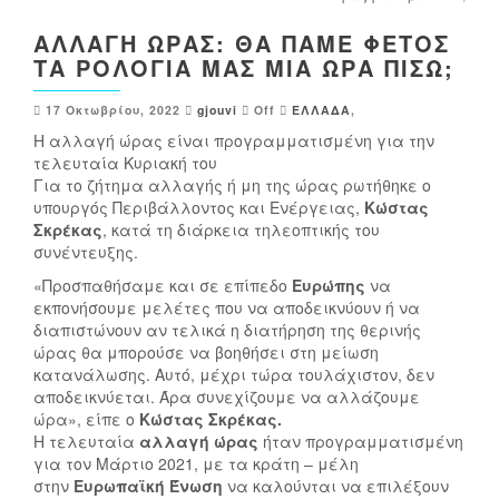
ΑΛΛΑΓΉ ΏΡΑΣ: ΘΑ ΠΆΜΕ ΦΈΤΟΣ
ΤΑ ΡΟΛΌΓΙΑ ΜΑΣ ΜΊΑ ΏΡΑ ΠΊΣΩ;
17 Οκτωβρίου, 2022
gjouvi
Off
ΕΛΛΑΔΑ
,
Η αλλαγή ώρας είναι προγραμματισμένη για την
τελευταία Κυριακή του
Για το ζήτημα αλλαγής ή μη της ώρας ρωτήθηκε ο
υπουργός Περιβάλλοντος και Ενέργειας,
Κώστας
Σκρέκας
, κατά τη διάρκεια τηλεοπτικής του
συνέντευξης.
«Προσπαθήσαμε και σε επίπεδο
Ευρώπης
να
εκπονήσουμε μελέτες που να αποδεικνύουν ή να
διαπιστώνουν αν τελικά η διατήρηση της θερινής
ώρας θα μπορούσε να βοηθήσει στη μείωση
κατανάλωσης. Αυτό, μέχρι τώρα τουλάχιστον, δεν
αποδεικνύεται. Άρα συνεχίζουμε να αλλάζουμε
ώρα», είπε ο
Κώστας Σκρέκας.
Η τελευταία
αλλαγή ώρας
ήταν προγραμματισμένη
για τον Μάρτιο 2021, με τα κράτη – μέλη
στην
Ευρωπαϊκή Ένωση
να καλούνται να επιλέξουν