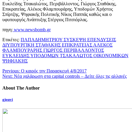
Ευκλείδης Τσακαλώτος, Περιβάλλοντος, Γιώργος Σταθάκης,
Επικρατείας, Αλέκος Φλαμπουράρης, Υποδομών Χρήστος
Σπίρτζης, Ψηφιακής Πολιτικής Νίκος Παππάς καθώς και ο
υφυπουργός Ανάπτυξης Στέργιος Πιτσιόρλας.
πηγη:
www.newsbomb.gr
Ετικέτες:
ΠΑΠΑΔΗΜΗΤΡΙΟΥ ΣΥΣΚΕΨΗ ΕΠΕΝΔΥΣΕΙΣ
ΔΙΥΠΟΥΡΓΙΚΗ ΣΤΑΘΑΚΗΣ ΕΠΙΚΡΑΤΕΙΑΣ ΑΛΕΚΟΣ
ΦΛΑΜΠΟΥΡΑΡΗΣ ΓΙΩΡΓΟΣ ΠΕΡΙΒΑΛΛΟΝΤΟΣ
ΕΥΚΛΕΙΔΗΣ ΥΠΟΔΟΜΩΝ ΤΣΑΚΑΛΩΤΟΣ ΟΙΚΟΝΟΜΙΚΩΝ
ΨΗΦΙΑΚΗΣ
Previous:
Ο καιρός την Παρασκευή 4/8/2017
Next:
Νέα χαλάρωση στα capital controls – Δείτε όλες τις αλλαγές
About The Author
gjouvi