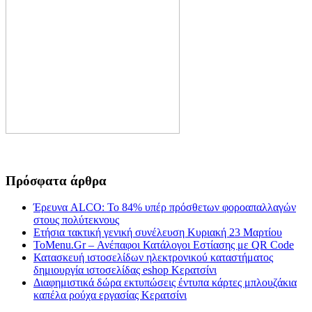
Πρόσφατα άρθρα
Έρευνα ALCO: Το 84% υπέρ πρόσθετων φοροαπαλλαγών
στους πολύτεκνους
Ετήσια τακτική γενική συνέλευση Κυριακή 23 Μαρτίου
ToMenu.Gr – Ανέπαφοι Κατάλογοι Εστίασης με QR Code
Κατασκευή ιστοσελίδων ηλεκτρονικού καταστήματος
δημιουργία ιστοσελίδας eshop Κερατσίνι
Διαφημιστικά δώρα εκτυπώσεις έντυπα κάρτες μπλουζάκια
καπέλα ρούχα εργασίας Κερατσίνι