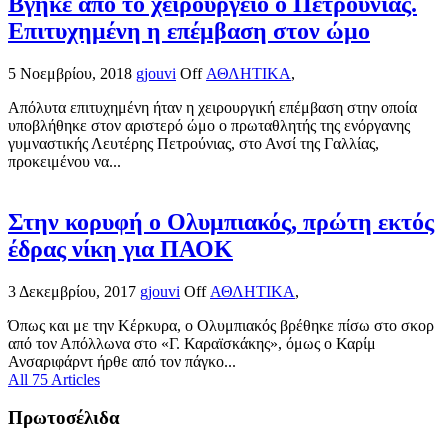
Βγήκε από το χειρουργείο ο Πετρούνιας.
Επιτυχημένη η επέμβαση στον ώμο
5 Νοεμβρίου, 2018
gjouvi
Off
ΑΘΛΗΤΙΚΑ
,
Απόλυτα επιτυχημένη ήταν η χειρουργική επέμβαση στην οποία
υποβλήθηκε στον αριστερό ώμο ο πρωταθλητής της ενόργανης
γυμναστικής Λευτέρης Πετρούνιας, στο Ανσί της Γαλλίας,
προκειμένου να...
Στην κορυφή ο Ολυμπιακός, πρώτη εκτός
έδρας νίκη για ΠΑΟΚ
3 Δεκεμβρίου, 2017
gjouvi
Off
ΑΘΛΗΤΙΚΑ
,
Όπως και με την Κέρκυρα, ο Ολυμπιακός βρέθηκε πίσω στο σκορ
από τον Απόλλωνα στο «Γ. Καραϊσκάκης», όμως ο Καρίμ
Ανσαριφάρντ ήρθε από τον πάγκο...
All 75 Articles
Πρωτοσέλιδα