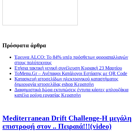
Πρόσφατα άρθρα
Έρευνα ALCO: Το 84% υπέρ πρόσθετων φοροαπαλλαγών
στους πολύτεκνους
Ετήσια τακτική γενική συνέλευση Κυριακή 23 Μαρτίου
ToMenu.Gr – Ανέπαφοι Κατάλογοι Εστίασης με QR Code
Κατασκευή ιστοσελίδων ηλεκτρονικού καταστήματος
δημιουργία ιστοσελίδας eshop Κερατσίνι
Διαφημιστικά δώρα εκτυπώσεις έντυπα κάρτες μπλουζάκια
καπέλα ρούχα εργασίας Κερατσίνι
Mediterranean Drift Challenge-Η μεγάλη
επιστροφή στον .. Πειραιά!!!(video)