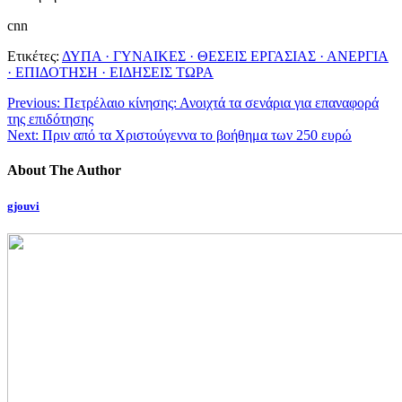
cnn
Ετικέτες:
ΔΥΠΑ · ΓΥΝΑΙΚΕΣ · ΘΕΣΕΙΣ ΕΡΓΑΣΙΑΣ · ΑΝΕΡΓΙΑ
· ΕΠΙΔΟΤΗΣΗ · ΕΙΔΗΣΕΙΣ ΤΩΡΑ
Previous:
Πετρέλαιο κίνησης: Ανοιχτά τα σενάρια για επαναφορά
της επιδότησης
Next:
Πριν από τα Χριστούγεννα το βοήθημα των 250 ευρώ
About The Author
gjouvi