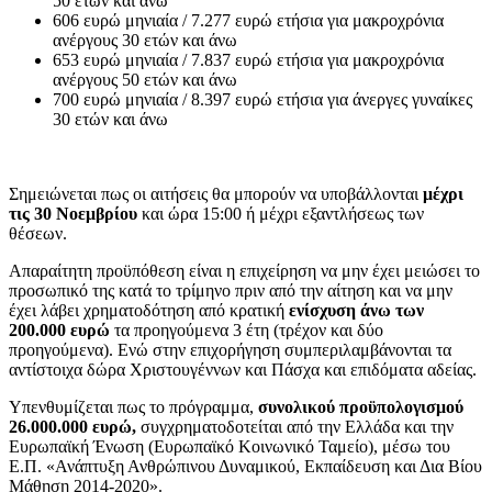
50 ετών και άνω
606 ευρώ μηνιαία / 7.277 ευρώ ετήσια για μακροχρόνια
ανέργους 30 ετών και άνω
653 ευρώ μηνιαία / 7.837 ευρώ ετήσια για μακροχρόνια
ανέργους 50 ετών και άνω
700 ευρώ μηνιαία / 8.397 ευρώ ετήσια για άνεργες γυναίκες
30 ετών και άνω
Σημειώνεται πως οι αιτήσεις θα μπορούν να υποβάλλονται
μέχρι
τις 30 Νοεμβρίου
και ώρα 15:00 ή μέχρι εξαντλήσεως των
θέσεων.
Απαραίτητη προϋπόθεση είναι η επιχείρηση να μην έχει μειώσει το
προσωπικό της κατά το τρίμηνο πριν από την αίτηση και να μην
έχει λάβει χρηματοδότηση από κρατική
ενίσχυση άνω των
200.000 ευρώ
τα προηγούμενα 3 έτη (τρέχον και δύο
προηγούμενα). Ενώ στην επιχορήγηση συμπεριλαμβάνονται τα
αντίστοιχα δώρα Χριστουγέννων και Πάσχα και επιδόματα αδείας.
Υπενθυμίζεται πως το πρόγραμμα,
συνολικού προϋπολογισμού
26.000.000 ευρώ,
συγχρηματοδοτείται από την Ελλάδα και την
Ευρωπαϊκή Ένωση (Ευρωπαϊκό Κοινωνικό Ταμείο), μέσω του
Ε.Π. «Ανάπτυξη Ανθρώπινου Δυναμικού, Εκπαίδευση και Δια Βίου
Μάθηση 2014-2020».