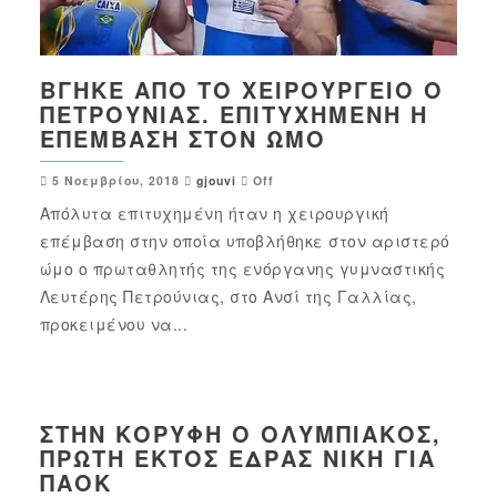
ΒΓΉΚΕ ΑΠΌ ΤΟ ΧΕΙΡΟΥΡΓΕΊΟ Ο
ΠΕΤΡΟΎΝΙΑΣ. ΕΠΙΤΥΧΗΜΈΝΗ Η
ΕΠΈΜΒΑΣΗ ΣΤΟΝ ΏΜΟ
5 Νοεμβρίου, 2018
gjouvi
Off
Απόλυτα επιτυχημένη ήταν η χειρουργική
επέμβαση στην οποία υποβλήθηκε στον αριστερό
ώμο ο πρωταθλητής της ενόργανης γυμναστικής
Λευτέρης Πετρούνιας, στο Ανσί της Γαλλίας,
προκειμένου να...
ΣΤΗΝ ΚΟΡΥΦΉ Ο ΟΛΥΜΠΙΑΚΌΣ,
ΠΡΏΤΗ ΕΚΤΌΣ ΈΔΡΑΣ ΝΊΚΗ ΓΙΑ
ΠΑΟΚ