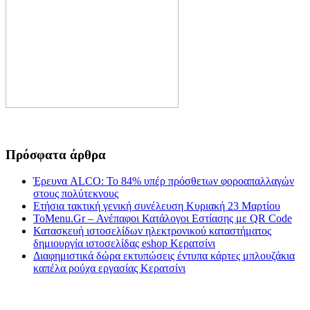
Πρόσφατα άρθρα
Έρευνα ALCO: Το 84% υπέρ πρόσθετων φοροαπαλλαγών
στους πολύτεκνους
Ετήσια τακτική γενική συνέλευση Κυριακή 23 Μαρτίου
ToMenu.Gr – Ανέπαφοι Κατάλογοι Εστίασης με QR Code
Κατασκευή ιστοσελίδων ηλεκτρονικού καταστήματος
δημιουργία ιστοσελίδας eshop Κερατσίνι
Διαφημιστικά δώρα εκτυπώσεις έντυπα κάρτες μπλουζάκια
καπέλα ρούχα εργασίας Κερατσίνι