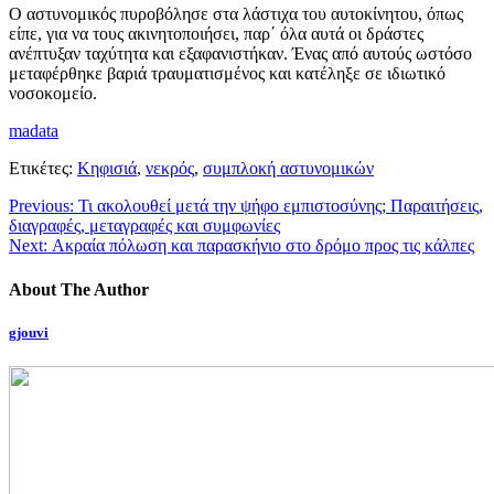
Ο αστυνομικός πυροβόλησε στα λάστιχα του αυτοκίνητου, όπως
είπε, για να τους ακινητοποιήσει, παρ΄ όλα αυτά οι δράστες
ανέπτυξαν ταχύτητα και εξαφανιστήκαν. Ένας από αυτούς ωστόσο
μεταφέρθηκε βαριά τραυματισμένος και κατέληξε σε ιδιωτικό
νοσοκομείο.
madata
Ετικέτες:
Κηφισιά
,
νεκρός
,
συμπλοκή αστυνομικών
Previous:
Τι ακολουθεί μετά την ψήφο εμπιστοσύνης; Παραιτήσεις,
διαγραφές, μεταγραφές και συμφωνίες
Next:
Ακραία πόλωση και παρασκήνιο στο δρόμο προς τις κάλπες
About The Author
gjouvi