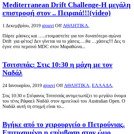
Mediterranean Drift Challenge-Η μεγάλη
επιστροφή στον .. Πειραιά!!!(video)
1 Δεκεμβρίου, 2019
gjouvi
Off
ΑΘΛΗΤΙΚΑ
,
Πάρτε μάσκες και …..ετοιμαστείτε για τον δυνατότερο αγώνα
Drift για φέτος! Δεν γίνεται να το χάσεις….θα …χάσεις!!! Δες τι
έγινε στο περσινό MDC στον Μαραθώνα...
Τσιτσιπάς: Στις 10:30 η μάχη με τον
Ναδάλ
24 Ιανουαρίου, 2019
gjouvi
Off
ΑΘΛΗΤΙΚΑ
,
ΕΛΛΑΔΑ
,
Στις 10:30 ο Στέφανος Τσιτσιπάς αντιμετωπίζει το μεγάλο όνομα
του τένις Ράφαελ Ναδάλ στον ημιτελικό του Australian Open. Ο
Ναδάλ αυτή τη στιγμή είναι το...
Βγήκε από το χειρουργείο ο Πετρούνιας.
Επιτυχημένη η επέμβαση στον ώμο