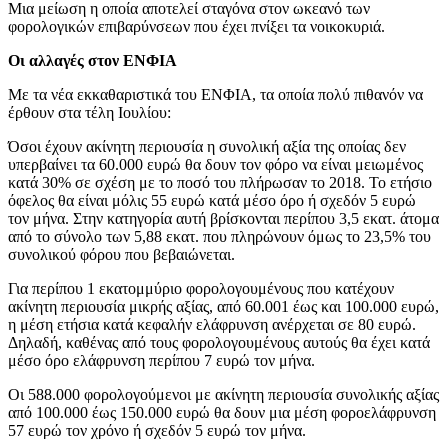
Μια μείωση η οποία αποτελεί σταγόνα στον ωκεανό των
φορολογικών επιβαρύνσεων που έχει πνίξει τα νοικοκυριά.
Οι αλλαγές στον ΕΝΦΙΑ
Με τα νέα εκκαθαριστικά του ΕΝΦΙΑ, τα οποία πολύ πιθανόν να
έρθουν στα τέλη Ιουλίου:
Όσοι έχουν ακίνητη περιουσία η συνολική αξία της οποίας δεν
υπερβαίνει τα 60.000 ευρώ θα δουν τον φόρο να είναι μειωμένος
κατά 30% σε σχέση με το ποσό του πλήρωσαν το 2018. Το ετήσιο
όφελος θα είναι μόλις 55 ευρώ κατά μέσο όρο ή σχεδόν 5 ευρώ
τον μήνα. Στην κατηγορία αυτή βρίσκονται περίπου 3,5 εκατ. άτομα
από το σύνολο των 5,88 εκατ. που πληρώνουν όμως το 23,5% του
συνολικού φόρου που βεβαιώνεται.
Για περίπου 1 εκατομμύριο φορολογουμένους που κατέχουν
ακίνητη περιουσία μικρής αξίας, από 60.001 έως και 100.000 ευρώ,
η μέση ετήσια κατά κεφαλήν ελάφρυνση ανέρχεται σε 80 ευρώ.
Δηλαδή, καθένας από τους φορολογουμένους αυτούς θα έχει κατά
μέσο όρο ελάφρυνση περίπου 7 ευρώ τον μήνα.
Οι 588.000 φορολογούμενοι με ακίνητη περιουσία συνολικής αξίας
από 100.000 έως 150.000 ευρώ θα δουν μια μέση φοροελάφρυνση
57 ευρώ τον χρόνο ή σχεδόν 5 ευρώ τον μήνα.