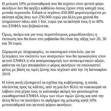
Η μείωση 10% μεσοσταθμικά που θα ισχύσει στον φετινό φόρο
ακινήτων δεν θα αγγίξει καθόλου όσους έχουν στην κατοχή τους
μεσαία περιουσία. Ειδικά οι περίπου 450.000 φορολογούμενοι με
ακίνητα αξίας άνω των 250.000 ευρώ για άλλη μια χρονιά θα
πληρώσουν πάνω από 1 δισ. ευρώ για τα ακίνητά τους ή το 40%
του ΕΝΦΙΑ που βεβαιώνεται.
Όμως, ακόμα και για τους περισσότερους μικροϊδιοκτήτες η
έκπτωση που θα δουν στο ραβασάκι θα είναι της τάξης των 20, 30
και 50 ευρώ.
Σύμφωνα με πληροφορίες, το οικονομικό επιτελείο, για να
ξεπεράσει τον σκόπελο των ανατροπών που θα προκαλούσε στον
φετινό ΕΝΦΙΑ η νέα αναπροσαρμογή των αντικειμενικών αξιών,
φαίνεται να έχει αποφασίσει ο φόρος ακινήτων να υπολογιστεί
φέτος με βάση τις τιμές ζώνης που ισχύουν από την 1η Ιανουαρίου
2019.
Η λύση αυτή εξυπηρετεί τα σχέδια της κυβέρνησης, η οποία,
οδεύοντας προς τις κάλπες, από τη μια δεν θέλει τα νοικοκυριά να
λάβουν στα χέρια τους το καλοκαίρι ακόμη πιο φουσκωμένα
εκκαθαριστικά ΕΝΦΙΑ λόγω των νέων τιμών ζώνης και από την
άλλη θέλει να πουλήσει το αφήγημα της μείωσης κατά 10%
μεσοσταθμικά του φετινού φόρου ακινήτων.