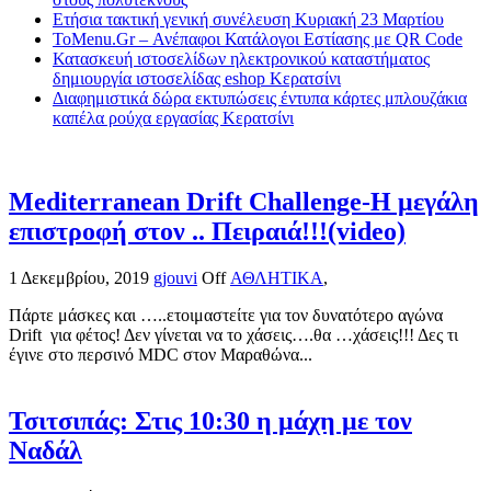
Ετήσια τακτική γενική συνέλευση Κυριακή 23 Μαρτίου
ToMenu.Gr – Ανέπαφοι Κατάλογοι Εστίασης με QR Code
Κατασκευή ιστοσελίδων ηλεκτρονικού καταστήματος
δημιουργία ιστοσελίδας eshop Κερατσίνι
Διαφημιστικά δώρα εκτυπώσεις έντυπα κάρτες μπλουζάκια
καπέλα ρούχα εργασίας Κερατσίνι
Mediterranean Drift Challenge-Η μεγάλη
επιστροφή στον .. Πειραιά!!!(video)
1 Δεκεμβρίου, 2019
gjouvi
Off
ΑΘΛΗΤΙΚΑ
,
Πάρτε μάσκες και …..ετοιμαστείτε για τον δυνατότερο αγώνα
Drift για φέτος! Δεν γίνεται να το χάσεις….θα …χάσεις!!! Δες τι
έγινε στο περσινό MDC στον Μαραθώνα...
Τσιτσιπάς: Στις 10:30 η μάχη με τον
Ναδάλ