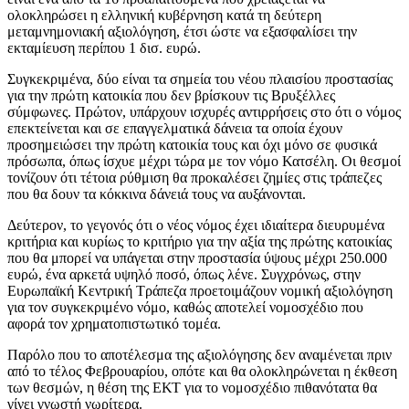
ολοκληρώσει η ελληνική κυβέρνηση κατά τη δεύτερη
μεταμνημονιακή αξιολόγηση, έτσι ώστε να εξασφαλίσει την
εκταμίευση περίπου 1 δισ. ευρώ.
Συγκεκριμένα, δύο είναι τα σημεία του νέου πλαισίου προστασίας
για την πρώτη κατοικία που δεν βρίσκουν τις Βρυξέλλες
σύμφωνες. Πρώτον, υπάρχουν ισχυρές αντιρρήσεις στο ότι ο νόμος
επεκτείνεται και σε επαγγελματικά δάνεια τα οποία έχουν
προσημειώσει την πρώτη κατοικία τους και όχι μόνο σε φυσικά
πρόσωπα, όπως ίσχυε μέχρι τώρα με τον νόμο Κατσέλη. Οι θεσμοί
τονίζουν ότι τέτοια ρύθμιση θα προκαλέσει ζημίες στις τράπεζες
που θα δουν τα κόκκινα δάνειά τους να αυξάνονται.
Δεύτερον, το γεγονός ότι ο νέος νόμος έχει ιδιαίτερα διευρυμένα
κριτήρια και κυρίως το κριτήριο για την αξία της πρώτης κατοικίας
που θα μπορεί να υπάγεται στην προστασία ύψους μέχρι 250.000
ευρώ, ένα αρκετά υψηλό ποσό, όπως λένε. Συγχρόνως, στην
Ευρωπαϊκή Κεντρική Τράπεζα προετοιμάζουν νομική αξιολόγηση
για τον συγκεκριμένο νόμο, καθώς αποτελεί νομοσχέδιο που
αφορά τον χρηματοπιστωτικό τομέα.
Παρόλο που το αποτέλεσμα της αξιολόγησης δεν αναμένεται πριν
από το τέλος Φεβρουαρίου, οπότε και θα ολοκληρώνεται η έκθεση
των θεσμών, η θέση της ΕΚΤ για το νομοσχέδιο πιθανότατα θα
γίνει γνωστή νωρίτερα.