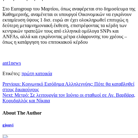
Στο Eurogroup του Μαρτίου, όπως αναφέρεται στο δημοσίευμα της
Καθημερινής, αναμένεται οι υπουργοί Οικονομικών να εγκρίνουν
εκταμίευση ύψους 1 δισ. ευρώ αν έχει ολοκληρωθεί επιτυχώς η
δεύτερη μεταμνημονιακή έκθεση, επιστρέφοντας τα κέρδη των
κεντρικών τραπεζών τους από ελληνικά ομόλογα SNPs και
ΑΝFAs, αλλά και εγκρίνοντας μέτρα ελάφρυνσης του χρέους –
όπως η κατάργηση του επιτοκιακού κέρδου
ant1news
Ετικέτες:
πρώτη κατοικία
Previous:
Κοινωνικό Εισόδημα Αλληλεγγύης: Πότε θα καταβληθεί
στους δικαιούχους
Next:
Μετρό: Σε λειτουργία τον Ιούνιο οι σταθμοί σε Αγ. Βαρβάρα,
Κορυδαλλός και Νίκαια
About The Author
gjouvi