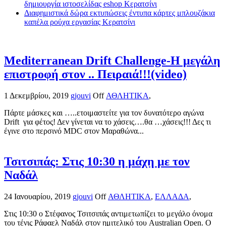
δημιουργία ιστοσελίδας eshop Κερατσίνι
Διαφημιστικά δώρα εκτυπώσεις έντυπα κάρτες μπλουζάκια
καπέλα ρούχα εργασίας Κερατσίνι
Mediterranean Drift Challenge-Η μεγάλη
επιστροφή στον .. Πειραιά!!!(video)
1 Δεκεμβρίου, 2019
gjouvi
Off
ΑΘΛΗΤΙΚΑ
,
Πάρτε μάσκες και …..ετοιμαστείτε για τον δυνατότερο αγώνα
Drift για φέτος! Δεν γίνεται να το χάσεις….θα …χάσεις!!! Δες τι
έγινε στο περσινό MDC στον Μαραθώνα...
Τσιτσιπάς: Στις 10:30 η μάχη με τον
Ναδάλ
24 Ιανουαρίου, 2019
gjouvi
Off
ΑΘΛΗΤΙΚΑ
,
ΕΛΛΑΔΑ
,
Στις 10:30 ο Στέφανος Τσιτσιπάς αντιμετωπίζει το μεγάλο όνομα
του τένις Ράφαελ Ναδάλ στον ημιτελικό του Australian Open. Ο