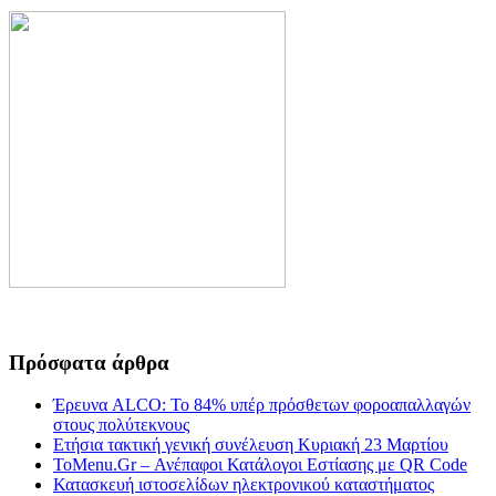
Πρόσφατα άρθρα
Έρευνα ALCO: Το 84% υπέρ πρόσθετων φοροαπαλλαγών
στους πολύτεκνους
Ετήσια τακτική γενική συνέλευση Κυριακή 23 Μαρτίου
ToMenu.Gr – Ανέπαφοι Κατάλογοι Εστίασης με QR Code
Κατασκευή ιστοσελίδων ηλεκτρονικού καταστήματος