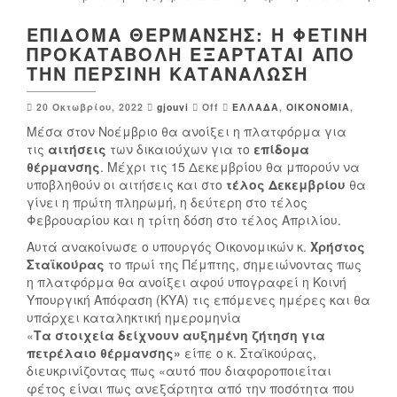
ΕΠΊΔΟΜΑ ΘΈΡΜΑΝΣΗΣ: Η ΦΕΤΙΝΉ
ΠΡΟΚΑΤΑΒΟΛΉ ΕΞΑΡΤΆΤΑΙ ΑΠΌ
ΤΗΝ ΠΕΡΣΙΝΉ ΚΑΤΑΝΆΛΩΣΗ
20 Οκτωβρίου, 2022
gjouvi
Off
ΕΛΛΑΔΑ
,
ΟΙΚΟΝΟΜΙΑ
,
Μέσα στον Νοέμβριο θα ανοίξει η πλατφόρμα για
τις
αιτήσεις
των δικαιούχων για το
επίδομα
θέρμανσης
. Μέχρι τις 15 Δεκεμβρίου θα μπορούν να
υποβληθούν οι αιτήσεις και στο
τέλος Δεκεμβρίου
θα
γίνει η πρώτη πληρωμή, η δεύτερη στο τέλος
Φεβρουαρίου και η τρίτη δόση στο τέλος Απριλίου.
Αυτά ανακοίνωσε ο υπουργός Οικονομικών κ.
Χρήστος
Σταϊκούρας
το πρωί της Πέμπτης, σημειώνοντας πως
η πλατφόρμα θα ανοίξει αφού υπογραφεί η Κοινή
Υπουργική Απόφαση (ΚΥΑ) τις επόμενες ημέρες και θα
υπάρχει καταληκτική ημερομηνία
«
Τα στοιχεία δείχνουν αυξημένη ζήτηση για
πετρέλαιο θέρμανσης»
είπε ο κ. Σταϊκούρας,
διευκρινίζοντας πως «αυτό που διαφοροποιείται
φέτος είναι πως ανεξάρτητα από την ποσότητα που