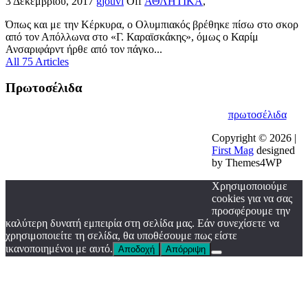
3 Δεκεμβρίου, 2017
gjouvi
Off
ΑΘΛΗΤΙΚΑ
,
Όπως και με την Κέρκυρα, ο Ολυμπιακός βρέθηκε πίσω στο σκορ
από τον Απόλλωνα στο «Γ. Καραϊσκάκης», όμως ο Καρίμ
Ανσαριφάρντ ήρθε από τον πάγκο...
All 75 Articles
Πρωτοσέλιδα
πρωτοσέλιδα
Copyright © 2026 |
First Mag
designed
by Themes4WP
Χρησιμοποιούμε
cookies για να σας
προσφέρουμε την
καλύτερη δυνατή εμπειρία στη σελίδα μας. Εάν συνεχίσετε να
χρησιμοποιείτε τη σελίδα, θα υποθέσουμε πως είστε
ικανοποιημένοι με αυτό.
Αποδοχή
Απόρριψη