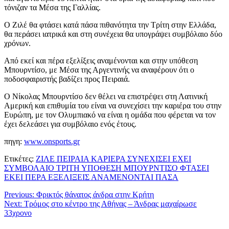
τόνιζαν τα Μέσα της Γαλλίας.
Ο Ζιλέ θα φτάσει κατά πάσα πιθανότητα την Τρίτη στην Ελλάδα,
θα περάσει ιατρικά και στη συνέχεια θα υπογράψει συμβόλαιο δύο
χρόνων.
Από εκεί και πέρα εξελίξεις αναμένονται και στην υπόθεση
Μπουρντίσο, με Μέσα της Αργεντινής να αναφέρουν ότι ο
ποδοσφαιριστής βαδίζει προς Πειραιά.
Ο Νίκολας Μπουρντίσο δεν θέλει να επιστρέψει στη Λατινική
Αμερική και επιθυμία του είναι να συνεχίσει την καριέρα του στην
Ευρώπη, με τον Ολυμπιακό να είναι η ομάδα που φέρεται να τον
έχει δελεάσει για συμβόλαιο ενός έτους.
πηγη:
www.onsports.gr
Ετικέτες:
ΖΙΛΕ ΠΕΙΡΑΙΑ ΚΑΡΙΕΡΑ ΣΥΝΕΧΙΣΕΙ ΕΧΕΙ
ΣΥΜΒΟΛΑΙΟ ΤΡΙΤΗ ΥΠΟΘΕΣΗ ΜΠΟΥΡΝΤΙΣΟ ΦΤΑΣΕΙ
ΕΚΕΙ ΠΕΡΑ ΕΞΕΛΙΞΕΙΣ ΑΝΑΜΕΝΟΝΤΑΙ ΠΑΣΑ
Previous:
Φρικτός θάνατος άνδρα στην Κρήτη
Next:
Τρόμος στο κέντρο της Αθήνας – Άνδρας μαχαίρωσε
33χρονο