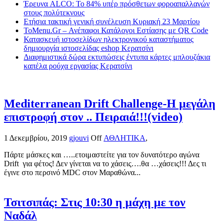
Έρευνα ALCO: Το 84% υπέρ πρόσθετων φοροαπαλλαγών
στους πολύτεκνους
Ετήσια τακτική γενική συνέλευση Κυριακή 23 Μαρτίου
ToMenu.Gr – Ανέπαφοι Κατάλογοι Εστίασης με QR Code
Κατασκευή ιστοσελίδων ηλεκτρονικού καταστήματος
δημιουργία ιστοσελίδας eshop Κερατσίνι
Διαφημιστικά δώρα εκτυπώσεις έντυπα κάρτες μπλουζάκια
καπέλα ρούχα εργασίας Κερατσίνι
Mediterranean Drift Challenge-Η μεγάλη
επιστροφή στον .. Πειραιά!!!(video)
1 Δεκεμβρίου, 2019
gjouvi
Off
ΑΘΛΗΤΙΚΑ
,
Πάρτε μάσκες και …..ετοιμαστείτε για τον δυνατότερο αγώνα
Drift για φέτος! Δεν γίνεται να το χάσεις….θα …χάσεις!!! Δες τι
έγινε στο περσινό MDC στον Μαραθώνα...
Τσιτσιπάς: Στις 10:30 η μάχη με τον
Ναδάλ