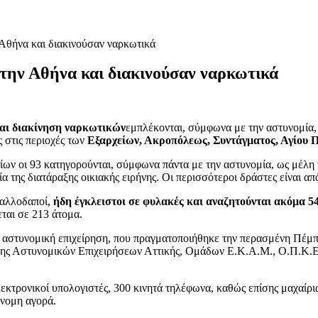
Αθήνα και διακινούσαν ναρκωτικά
την Αθήνα και διακινούσαν ναρκωτικά
 και διακίνηση ναρκωτικών
εμπλέκονται, σύμφωνα με την αστυνομία,
 στις περιοχές των
Εξαρχείων, Ακροπόλεως, Συντάγματος, Αγίου 
ίων οι 93 κατηγορούνται, σύμφωνα πάντα με την αστυνομία, ως μέλη 
 της διατάραξης οικιακής ειρήνης. Οι περισσότεροι δράστες είναι απ
 αλλοδαποί,
ήδη έγκλειστοι σε φυλακές και αναζητούνται ακόμα 5
ται σε 213 άτομα.
η αστυνομική επιχείρηση, που πραγματοποιήθηκε την περασμένη Πέμ
σης Αστυνομικών Επιχειρήσεων Αττικής, Ομάδων Ε.Κ.Α.Μ., Ο.Π.Κ.Ε.
κτρονικοί υπολογιστές, 300 κινητά τηλέφωνα, καθώς επίσης μαχαίρια,
άνομη αγορά.