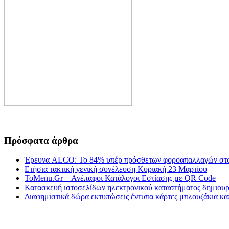
Πρόσφατα άρθρα
Έρευνα ALCO: Το 84% υπέρ πρόσθετων φοροαπαλλαγών στο
Ετήσια τακτική γενική συνέλευση Κυριακή 23 Μαρτίου
ToMenu.Gr – Ανέπαφοι Κατάλογοι Εστίασης με QR Code
Κατασκευή ιστοσελίδων ηλεκτρονικού καταστήματος δημιουργ
Διαφημιστικά δώρα εκτυπώσεις έντυπα κάρτες μπλουζάκια κα