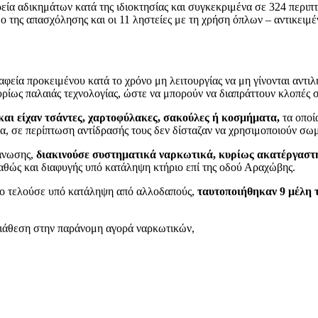
 αδικημάτων κατά της ιδιοκτησίας και συγκεκριμένα σε 324 περιπτώσ
δο της απασχόλησης και οι 11 ληστείες με τη χρήση όπλων – αντικειμ
φεία προκειμένου κατά το χρόνο μη λειτουργίας να μη γίνονται αντιλ
ίως παλαιάς τεχνολογίας, ώστε να μπορούν να διαπράττουν κλοπές σ
και είχαν τσάντες, χαρτοφύλακες, σακούλες ή κοσμήματα,
τα οποί
α, σε περίπτωση αντίδρασής τους δεν δίσταζαν να χρησιμοποιούν σωμ
άνωσης,
διακινούσε συστηματικά ναρκωτικά, κυρίως ακατέργαστ
αθώς και διαφυγής υπό κατάληψη κτήριο επί της οδού Αραχώβης.
ίο τελούσε υπό κατάληψη από αλλοδαπούς,
ταυτοποιήθηκαν 9 μέλη 
διάθεση στην παράνομη αγορά ναρκωτικών,