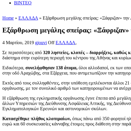
ΒΙΝΤΕΟ
Home
»
ΕΛΛΑΔΑ
» Εξάρθρωση μεγάλης σπείρας: «Ξάφριζαν» την 
Εξάρθρωση μεγάλης σπείρας: «Ξάφριζαν» 
4 Μαρτίου, 2019
gjouvi
Off
ΕΛΛΑΔΑ
,
Σε περισσότερες από
320 ληστείες, κλοπές – διαρρήξεις, καθώς
διάστημα στην ευρύτερη περιοχή του κέντρου της Αθήνας και κυρίως
Ειδικότερα,
συνελήφθησαν 138 άτομα,
όλοι αλλοδαποί, εκ των οπο
στην οδό Αραχώβης, στα Εξάρχεια, που αντιμετωπίζουν την κατηγορία
Εκτός από τους συλληφθέντες, στην υπόθεση εμπλέκονται άλλοι 21
οργάνωσης, με τον συνολικό αριθμό των κατηγορουμένων να ανέρχε
Η εξάρθρωση της εγκληματικής οργάνωσης έγινε έπειτα από μεγάλ
άλλων Υπηρεσιών της Διεύθυνσης Ασφάλειας Αττικής, της Διεύθυν
Εγκληματολογικών Ερευνών και αστυνομικών σκύλων.
Κατασχέθηκε πλήθος κλοπιμαίων,
όπως πάνω από 350 φορητοί ηλε
ευρώ και 60 συσκευασίες κάνναβης έτοιμες προς διάθεση στην παρ