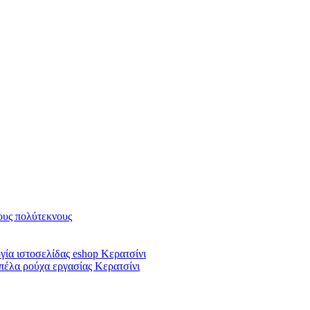
υς πολύτεκνους
ία ιστοσελίδας eshop Κερατσίνι
πέλα ρούχα εργασίας Κερατσίνι