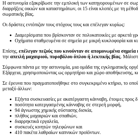
Η αστυνομία εξακρίβωσε την εμπλοκή των κατηγορουμένων σε σωρεία
διαρρήξεις οικιών και καταστημάτων, οι 15 είναι κλοπές με τη μέθο
σωματικής βίας.
Οι δράστες εντόπιζαν τους στόχους τους και επέλεγαν κυρίως:
Διαμερίσματα που βρίσκονταν σε πολυκατοικίες με αρκετά γρα
Οχήματα σταθμευμένα σε σημεία με μικρή κυκλοφορία και κυρ
Επίσης,
επέλεγαν πεζούς που κινούνταν σε απομονωμένα σημεία 
την
απειλή μαχαιριού, πυροβόλου όπλου ή λεκτικής βίας
. Μάλιστ
Σύμφωνα πάντα με την αστυνομία, μια ομάδα της εγκληματικής οργ
Εξάρχεια, χρησιμοποιώντας ως ορμητήριο και χώρο αποθήκευσης, κ
Σε έρευνα που πραγματοποιήθηκε στο συγκεκριμένο κτήριο, το οπο
μεταξύ άλλων:
Εξήντα συσκευασίες με ακατέργαστη κάνναβη, έτοιμες προς 
ποσότητα κατεργασμένης κάνναβης σε στερεή μορφή,
94 άγνωστης χημικής σύστασης δισκία,
πλήθος μαχαιριών και σπαθιών,
διαρρηκτικά εργαλεία,
συσκευές κινητών τηλεφώνων και
410 πακέτα λαθραίων καπνικών προϊόντων.