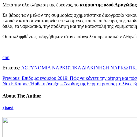
Μετά την ολοκλήρωση της έρευνας, το
κτήριο της οδού Αραχώβης
Σε βάρος των μελών της συμμορίας σχηματίστηκε δικογραφία κακου
κλοπών κατά συναυτουργία τετελεσμένες και σε απόπειρα, της αποδ
όπλα, τα ναρκωτικά, την πρόληψη και την καταστολή της νομιμοπο
Οι συλληφθέντες, οδηγήθηκαν στον εισαγγελέα πρωτοδικών Αθηνών
cnn
Ετικέτες:
ΑΣΤΥΝΟΜΙΑ ΝΑΡΚΩΤΙΚΑ ΔΙΑΚΙΝΗΣΗ ΝΑΡΚΩΤΙΚ
Previous:
Επίδομα ενοικίου 2019: Πώς να κάνετε την αίτηση και πό
Next:
Καιρός: Ήρθε η άνοιξη – Άνοδος της θερμοκρασίας με λίγες β
About The Author
gjouvi