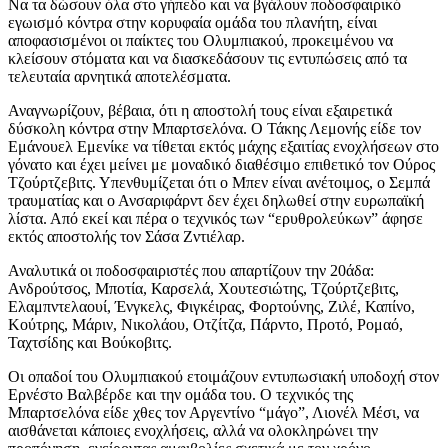
Να τα δώσουν όλα στο γήπεδο και να βγάλουν ποδοσφαιρικό
εγωισμό κόντρα στην κορυφαία ομάδα του πλανήτη, είναι
αποφασισμένοι οι παίκτες του Ολυμπιακού, προκειμένου να
κλείσουν στόματα και να διασκεδάσουν τις εντυπώσεις από τα
τελευταία αρνητικά αποτελέσματα.
Αναγνωρίζουν, βέβαια, ότι η αποστολή τους είναι εξαιρετικά
δύσκολη κόντρα στην Μπαρτσελόνα. Ο Τάκης Λεμονής είδε τον
Εμάνουελ Εμενίκε να τίθεται εκτός μάχης εξαιτίας ενοχλήσεων στο
γόνατο και έχει μείνει με μοναδικό διαθέσιμο επιθετικό τον Ούρος
Τζούρτζεβιτς. Υπενθυμίζεται ότι ο Μπεν είναι ανέτοιμος, ο Σεμπά
τραυματίας και ο Ανσαριφάρντ δεν έχει δηλωθεί στην ευρωπαϊκή
λίστα. Από εκεί και πέρα ο τεχνικός των “ερυθρολεύκων” άφησε
εκτός αποστολής τον Σάσα Ζντιέλαρ.
Αναλυτικά οι ποδοσφαιριστές που απαρτίζουν την 20άδα:
Ανδρούτσος, Μποτία, Καρσελά, Χουτεσιώτης, Τζούρτζεβιτς,
Ελαμπντελαουί, Ένγκελς, Φιγκέιρας, Φορτούνης, Ζιλέ, Καπίνο,
Κούτρης, Μάριν, Νικολάου, Οτζίτζα, Πάρντο, Προτό, Ρομαό,
Ταχτσίδης και Βούκοβιτς.
Οι οπαδοί του Ολυμπιακού ετοιμάζουν εντυπωσιακή υποδοχή στον
Ερνέστο Βαλβέρδε και την ομάδα του. Ο τεχνικός της
Μπαρτσελόνα είδε χθες τον Αργεντίνο “μάγο”, Λιονέλ Μέσι, να
αισθάνεται κάποιες ενοχλήσεις, αλλά να ολοκληρώνει την