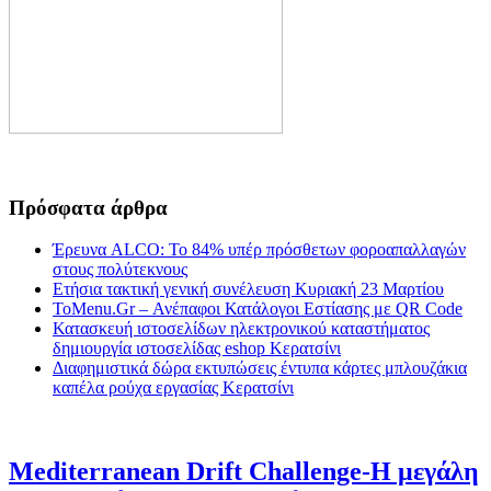
Πρόσφατα άρθρα
Έρευνα ALCO: Το 84% υπέρ πρόσθετων φοροαπαλλαγών
στους πολύτεκνους
Ετήσια τακτική γενική συνέλευση Κυριακή 23 Μαρτίου
ToMenu.Gr – Ανέπαφοι Κατάλογοι Εστίασης με QR Code
Κατασκευή ιστοσελίδων ηλεκτρονικού καταστήματος
δημιουργία ιστοσελίδας eshop Κερατσίνι
Διαφημιστικά δώρα εκτυπώσεις έντυπα κάρτες μπλουζάκια
καπέλα ρούχα εργασίας Κερατσίνι
Mediterranean Drift Challenge-Η μεγάλη