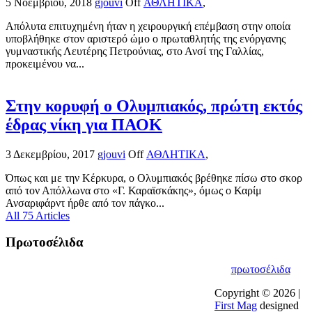
5 Νοεμβρίου, 2018
gjouvi
Off
ΑΘΛΗΤΙΚΑ
,
Απόλυτα επιτυχημένη ήταν η χειρουργική επέμβαση στην οποία
υποβλήθηκε στον αριστερό ώμο ο πρωταθλητής της ενόργανης
γυμναστικής Λευτέρης Πετρούνιας, στο Ανσί της Γαλλίας,
προκειμένου να...
Στην κορυφή ο Ολυμπιακός, πρώτη εκτός
έδρας νίκη για ΠΑΟΚ
3 Δεκεμβρίου, 2017
gjouvi
Off
ΑΘΛΗΤΙΚΑ
,
Όπως και με την Κέρκυρα, ο Ολυμπιακός βρέθηκε πίσω στο σκορ
από τον Απόλλωνα στο «Γ. Καραϊσκάκης», όμως ο Καρίμ
Ανσαριφάρντ ήρθε από τον πάγκο...
All 75 Articles
Πρωτοσέλιδα
πρωτοσέλιδα
Copyright © 2026 |
First Mag
designed