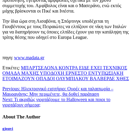
προπόνηση, εγείροντας αμφιβολίες σχετικά με τον χρόνο
συμμετοχής του. Αμφίβολος είναι και ο Μασεράνο, ενώ εκτός
μάχης βρίσκονται οι Πικέ και Ινιέστα.
Την ίδια ώρα στη Λισαβόνα, η Σπόρτινγκ υποδέχεται τη
Γιουβέντους με τους Πειραιώτες να ελπίζουν σε νίκη των Ιταλών
για να διατηρήσουν τις όποιες ελπίδες έχουν για την κατάληψη της
τρίτης θέσης που οδηγεί στο Europa League.
πηγη:
www.madata.gr
Ετικέτες:
ΜΠΑΡΤΣΕΛΟΝΑ ΚΟΝΤΡΑ ΕΙΔΕ ΕΧΕΙ ΤΕΧΝΙΚΟΣ
ΟΜΑΔΑ ΜΑΧΗΣ ΥΠΟΔΟΧΗ ΕΡΝΕΣΤΟ ΕΝΤΥΠΩΣΙΑΚΗ
ΕΤΟΙΜΑΖΟΥΝ ΟΠΑΔΟΙ ΟΛΥΜΠΙΑΚΟΥ ΒΑΛΒΕΡΔΕ ΧΘΕΣ
Previous:
Ηλεκτρονικό εισιτήριο: Ουρές και ταλαιπωρία –
Μαυραγάνης: Μην περιμένετε, θα δοθεί παράταση
Next:
Τι ακριβώς γιορτάζουμε το Halloween και ποιοι το
γιορτάζουν σήμερα;
About The Author
gjouvi