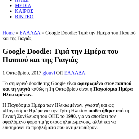
MEDIA
ΚΑΙΡΟΣ
ΒΙΝΤΕΟ
Home
»
ΕΛΛΑΔΑ
» Google Doodle: Τιμά την Ημέρα του Παππού
και της Γιαγιάς
Google Doodle: Τιμά την Ημέρα του
Παππού και της Γιαγιάς
1 Οκτωβρίου, 2017
gjouvi
Off
ΕΛΛΑΔΑ
,
Το σημερινό doodle της Google είναι
αφιερωμένο στον παππού
και τη γιαγιά
καθώς η 1η Οκτωβρίου είναι η
Παγκόσμια Ημέρα
Ηλικιωμένων.
Η Παγκόσμια Ημέρα των Ηλικιωμένων, γνωστή και ως
«Παγκόσμια Ημέρα για την Τρίτη Ηλικία»
υιοθετήθηκε
από τη
Γενική Συνέλευση του ΟΗΕ το
1990
, για να αποτίσει τον
οφειλόμενο φόρο τιμής στους ηλικιωμένους, αλλά και να
επισημάνει τα προβλήματα που αντιμετωπίζουν.