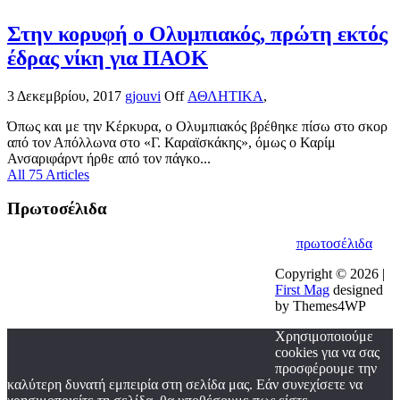
Στην κορυφή ο Ολυμπιακός, πρώτη εκτός
έδρας νίκη για ΠΑΟΚ
3 Δεκεμβρίου, 2017
gjouvi
Off
ΑΘΛΗΤΙΚΑ
,
Όπως και με την Κέρκυρα, ο Ολυμπιακός βρέθηκε πίσω στο σκορ
από τον Απόλλωνα στο «Γ. Καραϊσκάκης», όμως ο Καρίμ
Ανσαριφάρντ ήρθε από τον πάγκο...
All 75 Articles
Πρωτοσέλιδα
πρωτοσέλιδα
Copyright © 2026 |
First Mag
designed
by Themes4WP
Χρησιμοποιούμε
cookies για να σας
προσφέρουμε την
καλύτερη δυνατή εμπειρία στη σελίδα μας. Εάν συνεχίσετε να