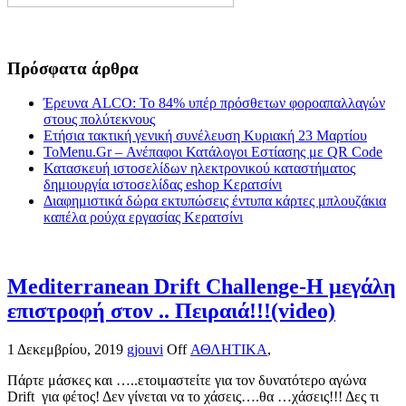
Πρόσφατα άρθρα
Έρευνα ALCO: Το 84% υπέρ πρόσθετων φοροαπαλλαγών
στους πολύτεκνους
Ετήσια τακτική γενική συνέλευση Κυριακή 23 Μαρτίου
ToMenu.Gr – Ανέπαφοι Κατάλογοι Εστίασης με QR Code
Κατασκευή ιστοσελίδων ηλεκτρονικού καταστήματος
δημιουργία ιστοσελίδας eshop Κερατσίνι
Διαφημιστικά δώρα εκτυπώσεις έντυπα κάρτες μπλουζάκια
καπέλα ρούχα εργασίας Κερατσίνι
Mediterranean Drift Challenge-Η μεγάλη
επιστροφή στον .. Πειραιά!!!(video)
1 Δεκεμβρίου, 2019
gjouvi
Off
ΑΘΛΗΤΙΚΑ
,
Πάρτε μάσκες και …..ετοιμαστείτε για τον δυνατότερο αγώνα
Drift για φέτος! Δεν γίνεται να το χάσεις….θα …χάσεις!!! Δες τι