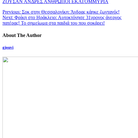
ΖΟΥΣΑΝ ΑΝΔΡΕΣ ΑΝΘΡΩΠΟΙ ΕΚΑΤΟΜΜΥΡΙΑ
Previous:
Σοκ στην Θεσσαλονίκη: Άνδρας κάηκε ζωντανός!
Next:
Φρίκη στο Ηράκλειο: Αυτοκτόνησε 31χρονος άνεργος
πατέρας! Το σημείωμα στα παιδιά του που σοκάρει!
About The Author
gjouvi