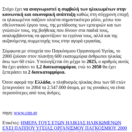
Στόχο έχει
να αναγνωριστεί η συμβολή των ηλικιωμένων στην
κοινωνική και οικονομική ανάπτυξη
καθώς στη σύγχρονη εποχή
οι ηλικιωμένοι παίζουν ολοένα σημαντικότερο ρόλο, μέσω του
εθελοντικού έργου τους, της μετάδοσης των εμπειριών και των
γνώσεών τους, της βοήθειας που δίνουν στα παιδιά τους,
αναλαμβάνοντας να φροντίζουν τα εγγόνια τους, αλλά και της
αυξανόμενης συμμετοχής τους στην αγορά εργασίας.
Σύμφωνα με στοιχεία του Παγκόσμιου Οργανισμού Υγείας, το
2000 ζούσαν στον πλανήτη 600 εκατομμύρια άνθρωποι ηλικίας
άνω των 60 ετών. Υπολογίζεται ότι μέχρι το
2025,
ο αριθμός αυτός
θα έχει φτάσει το
1,2 δισεκατομμύρια
, ενώ το
2050
θα έχει
ξεπεράσει τα
2 δισεκατομμύρια.
Όσον αφορά την
Ελλάδα
, ο πληθυσμός ηλικίας άνω των 60 ετών
ξεπερνούσε το 2004 τα 2.547.000 άτομα, με τις γυναίκες να είναι
περισσότερες από τους άνδρες.
πηγη:
www.cnn.gr
Ετικέτες:
ΗΜΕΡΑ ΤΟΥΣ ΕΤΩΝ ΗΛΙΚΙΑΣ ΗΛΙΚΙΩΜΕΝΩΝ
ΕΧΕΙ ΠΑΠΠΟΥ ΥΓΕΙΑΣ ΟΡΓΑΝΙΣΜΟΥ ΠΑΓΚΟΣΜΙΟΥ 2000