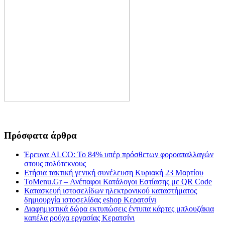
Πρόσφατα άρθρα
Έρευνα ALCO: Το 84% υπέρ πρόσθετων φοροαπαλλαγών
στους πολύτεκνους
Ετήσια τακτική γενική συνέλευση Κυριακή 23 Μαρτίου
ToMenu.Gr – Ανέπαφοι Κατάλογοι Εστίασης με QR Code
Κατασκευή ιστοσελίδων ηλεκτρονικού καταστήματος
δημιουργία ιστοσελίδας eshop Κερατσίνι
Διαφημιστικά δώρα εκτυπώσεις έντυπα κάρτες μπλουζάκια
καπέλα ρούχα εργασίας Κερατσίνι