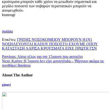
κρούσματα μπορούν κάθε χρόνο να μειωθούν σημαντικά και
μεγάλο ποσοστό των σοβαρών περιστατικών μπορούν να
αποφευχθούν.
kranosgr
madata
Ετικέτες:
ΓΡΙΠΗΣ ΝΟΣΟΚΟΜΕΙΟΥ ΜΠΟΡΟΥΝ Η1Ν1
ΝΟΣΗΛΕΥΟΝΤΑΙ ΚΑΠΟΥ ΠΟΣΟΣΤΟ ΕΧΟΥΜΕ ΟΠΟΥ
ΚΑΤΑΣΤΑΣΗ ΛΑΡΙΣΑ ΚΡΟΥΣΜΑΤΑ ΕΙΧΕ ΠΡΩΤΗ ΓΣΝ
Previous:
Αίσιο τέλος για την 15χρονη που αγνοείτο
Next:
Κρήτη: Η 5χρονη δεν είχε μηνιγγίτιδα – Ψάχνουν ακόμα τις
συνθήκες θανάτου
About The Author
gjouvi