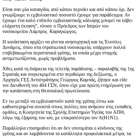
Είναι σαν μία καταιγίδα, από κάπου περνάει και από κάπου όχι. Δεν
γνωρίζουμε τι εμβολιαστικό ποσοστό έχουμε για παράδειγμα. Αν
έχουμε ένα καλό επίπεδο εμβολιαστικής κάλυψης μπορεί να λάβει
ελάχιστη έκταση”, τόνισε ο Πρόεδρος των Ιατρών του
νοσοκομείου Λάμπρος Καραγιώργος.
Η κατάσταση αρχίζει να γίνεται ανησυχητική και τις Ένοπλες
Δυνάμεις, όπου στα στρατιωτικά νοσοκομεία, υπάρχουν πολλά
επιβεβαιωμένα περιστατικά γρίπης, τα οποία μέχρι στιγμής
αντιμετωπίζονται, χωρίς προβλήματα.
Χθες κατά τη διάρκεια της τελετής παράδοσης – παραλαβής της 1ης
Στρατιάς και συγκεκριμένα στο περιθώριο της δεξίωσης, ο
Αρχηγός ΓΕΣ Αντιστράτηγος Γεώργιος Καμπάς, ζήτησε και είδε
τον Διευθυντή του 404 ΓΣΝ, όπου είχε μια πρώτη ενημέρωση για
την κατάσταση στη Θεσσαλική πρωτεύουσα.
Εν τω μεταξύ να εμβολιαστούν κατά της γρίπης έστω και
καθυστερημένα συνιστά στους πολίτες που ανήκουν στις ευπαθείς
ομάδες, η Κοσμητεία της Σχολής Επιστημών Υγείας του ΑΠΘ,
λόγω της έξαρσης του ιού, με επικρατέστερο τον Α(Η1Ν1).
Παράλληλα επισημαίνει ότι αν δεν υποτιμάται ο κίνδυνος της
γρίπης και αν λαμβάνονται τα κατάλληλα προφυλακτικά μέτρα, τα