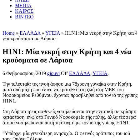
MEDIA
ΚΑΙΡΟΣ
ΒΙΝΤΕΟ
Home
»
ΕΛΛΑΔΑ
»
ΥΓΕΙΑ
» H1N1: Μία νεκρή στην Κρήτη και 4
νέα κρούσματα σε Λάρισα
H1N1: Μία νεκρή στην Κρήτη και 4 νέα
κρούσματα σε Λάρισα
6 Φεβρουαρίου, 2019
gjouvi
Off
ΕΛΛΑΔΑ
,
ΥΓΕΙΑ
,
Την τελευταία της πνοή άφησε μια 78χρονη γυναίκα στην Κρήτη,
μετά από μάχη που έδινε να κρατηθεί στη ζωή στη ΜΕΘ του
Νοσοκομείου Ρεθύμνου, έχοντας προσβληθεί από τον ιό της γρίπης
Η1Ν1.
Στη Λάρισα τρεις ασθενείς νοσηλεύονται στην εντατική σε κρίσιμη
κατάσταση, ενώ στο Γενικό Νοσοκομείο της πόλης, άλλα τέσσερα
άτομα νοσηλεύονται αυτή τη στιγμή με τον ιό της γρίπης Η1Ν1.
”Υπάρχει μία γενικότερη ανησυχία. Ο φετινός ορότυπος του ιού
τους ”πιάνει” όλους.