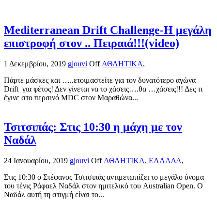
Mediterranean Drift Challenge-Η μεγάλη
επιστροφή στον .. Πειραιά!!!(video)
1 Δεκεμβρίου, 2019
gjouvi
Off
ΑΘΛΗΤΙΚΑ
,
Πάρτε μάσκες και …..ετοιμαστείτε για τον δυνατότερο αγώνα
Drift για φέτος! Δεν γίνεται να το χάσεις….θα …χάσεις!!! Δες τι
έγινε στο περσινό MDC στον Μαραθώνα...
Τσιτσιπάς: Στις 10:30 η μάχη με τον
Ναδάλ
24 Ιανουαρίου, 2019
gjouvi
Off
ΑΘΛΗΤΙΚΑ
,
ΕΛΛΑΔΑ
,
Στις 10:30 ο Στέφανος Τσιτσιπάς αντιμετωπίζει το μεγάλο όνομα
του τένις Ράφαελ Ναδάλ στον ημιτελικό του Australian Open. Ο
Ναδάλ αυτή τη στιγμή είναι το...