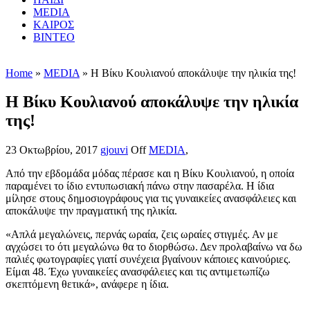
MEDIA
ΚΑΙΡΟΣ
ΒΙΝΤΕΟ
Home
»
MEDIA
» Η Βίκυ Κουλιανού αποκάλυψε την ηλικία της!
Η Βίκυ Κουλιανού αποκάλυψε την ηλικία
της!
23 Οκτωβρίου, 2017
gjouvi
Off
MEDIA
,
Από την εβδομάδα μόδας πέρασε και η Βίκυ Κουλιανού, η οποία
παραμένει το ίδιο εντυπωσιακή πάνω στην πασαρέλα. Η ίδια
μίλησε στους δημοσιογράφους για τις γυναικείες ανασφάλειες και
αποκάλυψε την πραγματική της ηλικία.
«Απλά μεγαλώνεις, περνάς ωραία, ζεις ωραίες στιγμές. Αν με
αγχώσει το ότι μεγαλώνω θα το διορθώσω. Δεν προλαβαίνω να δω
παλιές φωτογραφίες γιατί συνέχεια βγαίνουν κάποιες καινούριες.
Είμαι 48. Έχω γυναικείες ανασφάλειες και τις αντιμετωπίζω
σκεπτόμενη θετικά», ανάφερε η ίδια.