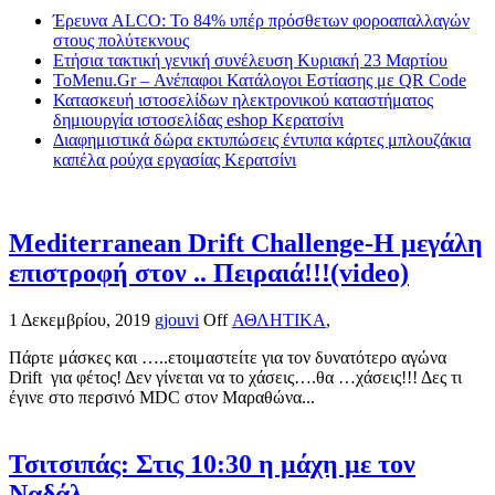
Έρευνα ALCO: Το 84% υπέρ πρόσθετων φοροαπαλλαγών
στους πολύτεκνους
Ετήσια τακτική γενική συνέλευση Κυριακή 23 Μαρτίου
ToMenu.Gr – Ανέπαφοι Κατάλογοι Εστίασης με QR Code
Κατασκευή ιστοσελίδων ηλεκτρονικού καταστήματος
δημιουργία ιστοσελίδας eshop Κερατσίνι
Διαφημιστικά δώρα εκτυπώσεις έντυπα κάρτες μπλουζάκια
καπέλα ρούχα εργασίας Κερατσίνι
Mediterranean Drift Challenge-Η μεγάλη
επιστροφή στον .. Πειραιά!!!(video)
1 Δεκεμβρίου, 2019
gjouvi
Off
ΑΘΛΗΤΙΚΑ
,
Πάρτε μάσκες και …..ετοιμαστείτε για τον δυνατότερο αγώνα
Drift για φέτος! Δεν γίνεται να το χάσεις….θα …χάσεις!!! Δες τι
έγινε στο περσινό MDC στον Μαραθώνα...
Τσιτσιπάς: Στις 10:30 η μάχη με τον
Ναδάλ