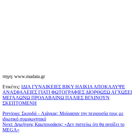
πηγη: www.madata.gr
Ετικέτες:
ΙΔΙΑ ΓΥΝΑΙΚΕΙΕΣ ΒΙΚΥ ΗΛΙΚΙΑ ΑΠΟΚΑΛΥΨΕ
ΑΝΑΣΦΑΛΕΙΕΣ ΓΙΑΤΙ ΦΩΤΟΓΡΑΦΙΕΣ ΔΙΟΡΘΩΣΩ ΑΓΧΩΣΕΙ
ΜΕΓΑΛΩΝΩ ΠΡΟΛΑΒΑΙΝΩ ΠΑΛΙΕΣ ΒΓΑΙΝΟΥΝ
ΣΚΕΠΤΟΜΕΝΗ
Previous:
Σκορδά – Λιάγκας: Μοίρασαν την περιουσία τους με
ιδιωτικό συμφωνητικό
Next:
Δημήτρης Καμπουράκης: «Δεν πιστεύω ότι θα ανοίξει το
MEGA»