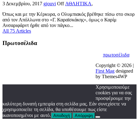
3 Δεκεμβρίου, 2017
gjouvi
Off
ΑΘΛΗΤΙΚΑ
,
Όπως και με την Κέρκυρα, ο Ολυμπιακός βρέθηκε πίσω στο σκορ
από τον Απόλλωνα στο «Γ. Καραϊσκάκης», όμως ο Καρίμ
Ανσαριφάρντ ήρθε από τον πάγκο...
All 75 Articles
Πρωτοσέλιδα
πρωτοσέλιδα
Copyright © 2026 |
First Mag
designed
by Themes4WP
Χρησιμοποιούμε
cookies για να σας
προσφέρουμε την
καλύτερη δυνατή εμπειρία στη σελίδα μας. Εάν συνεχίσετε να
χρησιμοποιείτε τη σελίδα, θα υποθέσουμε πως είστε
ικανοποιημένοι με αυτό.
Αποδοχή
Απόρριψη