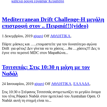
καπέλα ρούχα εργασίας Κερατσίνι
Mediterranean Drift Challenge-Η μεγάλη
επιστροφή στον .. Πειραιά!!!(video)
1 Δεκεμβρίου, 2019
gjouvi
Off
ΑΘΛΗΤΙΚΑ
,
Πάρτε μάσκες και …..ετοιμαστείτε για τον δυνατότερο αγώνα
Drift για φέτος! Δεν γίνεται να το χάσεις….θα …χάσεις!!! Δες τι
έγινε στο περσινό MDC στον Μαραθώνα...
Τσιτσιπάς: Στις 10:30 η μάχη με τον
Ναδάλ
24 Ιανουαρίου, 2019
gjouvi
Off
ΑΘΛΗΤΙΚΑ
,
ΕΛΛΑΔΑ
,
Στις 10:30 ο Στέφανος Τσιτσιπάς αντιμετωπίζει το μεγάλο όνομα
του τένις Ράφαελ Ναδάλ στον ημιτελικό του Australian Open. Ο
Ναδάλ αυτή τη στιγμή είναι το...