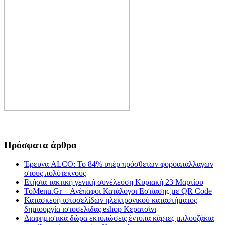
Πρόσφατα άρθρα
Έρευνα ALCO: Το 84% υπέρ πρόσθετων φοροαπαλλαγών
στους πολύτεκνους
Ετήσια τακτική γενική συνέλευση Κυριακή 23 Μαρτίου
ToMenu.Gr – Ανέπαφοι Κατάλογοι Εστίασης με QR Code
Κατασκευή ιστοσελίδων ηλεκτρονικού καταστήματος
δημιουργία ιστοσελίδας eshop Κερατσίνι
Διαφημιστικά δώρα εκτυπώσεις έντυπα κάρτες μπλουζάκια