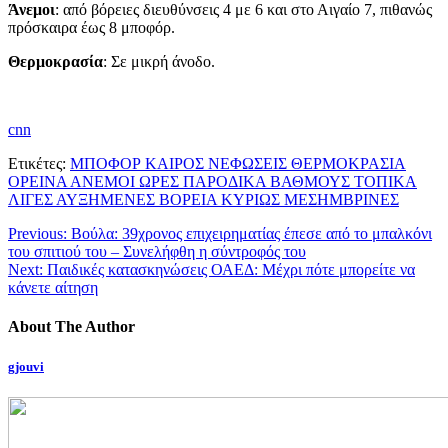
Άνεμοι
: από βόρειες διευθύνσεις 4 με 6 και στο Αιγαίο 7, πιθανώς
πρόσκαιρα έως 8 μποφόρ.
Θερμοκρασία
: Σε μικρή άνοδο.
cnn
Ετικέτες:
ΜΠΟΦΟΡ ΚΑΙΡΟΣ ΝΕΦΩΣΕΙΣ ΘΕΡΜΟΚΡΑΣΙΑ
ΟΡΕΙΝΑ ΑΝΕΜΟΙ ΩΡΕΣ ΠΑΡΟΔΙΚΑ ΒΑΘΜΟΥΣ ΤΟΠΙΚΑ
ΛΙΓΕΣ ΑΥΞΗΜΕΝΕΣ ΒΟΡΕΙΑ ΚΥΡΙΩΣ ΜΕΣΗΜΒΡΙΝΕΣ
Previous:
Βούλα: 39χρονος επιχειρηματίας έπεσε από το μπαλκόνι
του σπιτιού του – Συνελήφθη η σύντροφός του
Next:
Παιδικές κατασκηνώσεις ΟΑΕΔ: Μέχρι πότε μπορείτε να
κάνετε αίτηση
About The Author
gjouvi