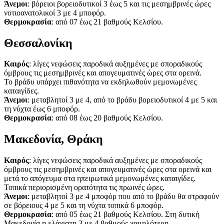
Άνεμοι
: βόρειοι βορειοδυτικοί 3 έως 5 και τις μεσημβρινές ώρες
νοτιοανατολικοί 3 με 4 μποφόρ.
Θερμοκρασία
: από 07 έως 21 βαθμούς Κελσίου.
Θεσσαλονίκη
Καιρός
: λίγες νεφώσεις παροδικά αυξημένες με σποραδικούς
όμβρους τις μεσημβρινές και απογευματινές ώρες στα ορεινά.
Το βράδυ υπάρχει πιθανότητα να εκδηλωθούν μεμονωμένες
καταιγίδες.
Άνεμοι
: μεταβλητοί 3 με 4, από το βράδυ βορειοδυτικοί 4 με 5 και
τη νύχτα έως 6 μποφόρ.
Θερμοκρασία
: από 08 έως 20 βαθμούς Κελσίου.
Μακεδονία, Θράκη
Καιρός
: λίγες νεφώσεις παροδικά αυξημένες με σποραδικούς
όμβρους τις μεσημβρινές και απογευματινές ώρες στα ορεινά και
μετά το απόγευμα στα ηπειρωτικά μεμονωμένες καταιγίδες.
Τοπικά περιορισμένη ορατότητα τις πρωινές ώρες.
Άνεμοι
: μεταβλητοί 3 με 4 μποφόρ που από το βράδυ θα στραφούν
σε βόρειους 4 με 5 και τη νύχτα τοπικά 6 μποφόρ.
Θερμοκρασία
: από 05 έως 21 βαθμούς Κελσίου. Στη δυτική
Μακεδονία η ελάχιστη 3 με 4 βαθμούς χαμηλότερη.