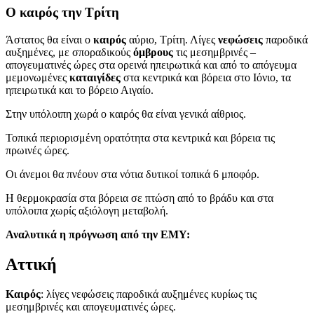
Ο καιρός την Τρίτη
Άστατος θα είναι ο
καιρός
αύριο, Τρίτη. Λίγες
νεφώσεις
παροδικά
αυξημένες, με σποραδικούς
όμβρους
τις μεσημβρινές –
απογευματινές ώρες στα ορεινά ηπειρωτικά και από το απόγευμα
μεμονωμένες
καταιγίδες
στα κεντρικά και βόρεια στο Ιόνιο, τα
ηπειρωτικά και το βόρειο Αιγαίο.
Στην υπόλοιπη χωρά ο καιρός θα είναι γενικά αίθριος.
Τοπικά περιορισμένη ορατότητα στα κεντρικά και βόρεια τις
πρωινές ώρες.
Οι άνεμοι θα πνέουν στα νότια δυτικοί τοπικά 6 μποφόρ.
Η θερμοκρασία στα βόρεια σε πτώση από το βράδυ και στα
υπόλοιπα χωρίς αξιόλογη μεταβολή.
Αναλυτικά η πρόγνωση από την ΕΜΥ:
Αττική
Καιρός
: λίγες νεφώσεις παροδικά αυξημένες κυρίως τις
μεσημβρινές και απογευματινές ώρες.