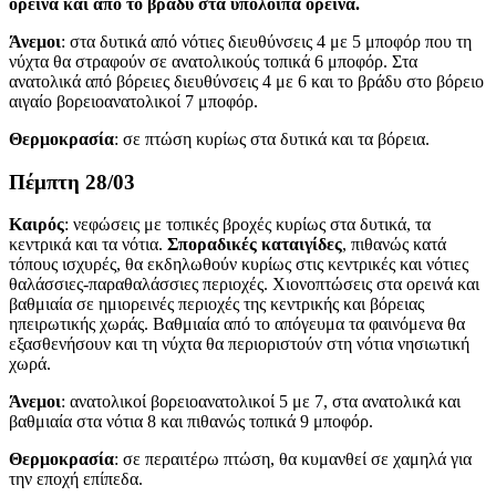
ορεινά και από το βράδυ στα υπόλοιπα ορεινά.
Άνεμοι
: στα δυτικά από νότιες διευθύνσεις 4 με 5 μποφόρ που τη
νύχτα θα στραφούν σε ανατολικούς τοπικά 6 μποφόρ. Στα
ανατολικά από βόρειες διευθύνσεις 4 με 6 και το βράδυ στο βόρειο
αιγαίο βορειοανατολικοί 7 μποφόρ.
Θερμοκρασία
: σε πτώση κυρίως στα δυτικά και τα βόρεια.
Πέμπτη 28/03
Καιρός
: νεφώσεις με τοπικές βροχές κυρίως στα δυτικά, τα
κεντρικά και τα νότια.
Σποραδικές καταιγίδες
, πιθανώς κατά
τόπους ισχυρές, θα εκδηλωθούν κυρίως στις κεντρικές και νότιες
θαλάσσιες-παραθαλάσσιες περιοχές. Χιονοπτώσεις στα ορεινά και
βαθμιαία σε ημιορεινές περιοχές της κεντρικής και βόρειας
ηπειρωτικής χωράς. Βαθμιαία από το απόγευμα τα φαινόμενα θα
εξασθενήσουν και τη νύχτα θα περιοριστούν στη νότια νησιωτική
χωρά.
Άνεμοι
: ανατολικοί βορειοανατολικοί 5 με 7, στα ανατολικά και
βαθμιαία στα νότια 8 και πιθανώς τοπικά 9 μποφόρ.
Θερμοκρασία
: σε περαιτέρω πτώση, θα κυμανθεί σε χαμηλά για
την εποχή επίπεδα.