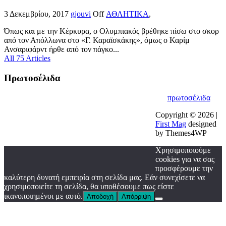
3 Δεκεμβρίου, 2017
gjouvi
Off
ΑΘΛΗΤΙΚΑ
,
Όπως και με την Κέρκυρα, ο Ολυμπιακός βρέθηκε πίσω στο σκορ
από τον Απόλλωνα στο «Γ. Καραϊσκάκης», όμως ο Καρίμ
Ανσαριφάρντ ήρθε από τον πάγκο...
All 75 Articles
Πρωτοσέλιδα
πρωτοσέλιδα
Copyright © 2026 |
First Mag
designed
by Themes4WP
Χρησιμοποιούμε
cookies για να σας
προσφέρουμε την
καλύτερη δυνατή εμπειρία στη σελίδα μας. Εάν συνεχίσετε να
χρησιμοποιείτε τη σελίδα, θα υποθέσουμε πως είστε
ικανοποιημένοι με αυτό.
Αποδοχή
Απόρριψη