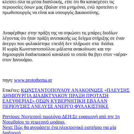
κλείσει όλα τα μέσα διαπλοκής, είπε ότι θα κατασχέσει τις
περιουσίες όσων μας έβαλαν στα μνημόνιο, ενώ προτείνει ο
πρωθυπουργός να είναι και υπουργός Δικαιοσύνης.
Αναφέρθηκε στην πράξη της να σηκώσει τις μπάρες διοδίων
λέγοντας ότι ήταν πράξη ανυπακοής ως δείγμα στήριξης σε έναν
άνεργο που φυλακίστηκε επειδή δεν πλήρωσε στα διόδια.
Η κυρία Κωνσταντοπούλου μάλιστα ανακοίνωσε και την
δημιουργία διαδικτυακού καναλιού το οποίο θα βγει στον «αέρα»
στον Ιανουάριο.
πηγη:
www.protothema.gr
Ετικέτες:
ΚΩΝΣΤΑΝΤΟΠΟΥΛΟΥ ΑΝΑΚΟΙΝΩΣΕ «ΠΛΕΥΣΗΣ
ΔΗΜΙΟΥΡΓΙΑ ΔΙΑΔΙΚΤΥΑΚΟΥ ΠΡΑΞΗ ΠΡΟΤΑΣΗ
ΕΛΕΥΘΕΡΙΑΣ» ΟΣΩΝ ΚΥΒΕΡΝΗΤΙΚΗ ΕΒΑΛΑΝ
ΠΕΡΙΟΥΣΙΕΣ ΑΝΕΛΥΣΕ ΑΝΕΡΓΟ ΦΥΛΑΚΙΣΤΗΚΕ
Previous:
Νυχτερινό τιμολόγιο ΔΕΗ:Σε εφαρμογή από την 1η
Νοεμβρίου το χειμερινό ωράριο.
Next:
Πώς θα αγοράσετε ένα ηλεκτρονικό εισιτήριο για μία
διαδρομή