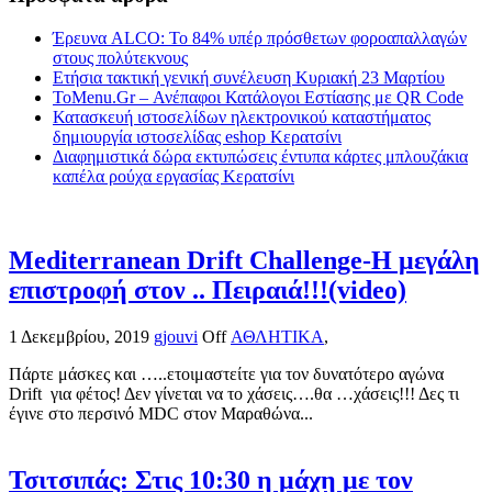
Έρευνα ALCO: Το 84% υπέρ πρόσθετων φοροαπαλλαγών
στους πολύτεκνους
Ετήσια τακτική γενική συνέλευση Κυριακή 23 Μαρτίου
ToMenu.Gr – Ανέπαφοι Κατάλογοι Εστίασης με QR Code
Κατασκευή ιστοσελίδων ηλεκτρονικού καταστήματος
δημιουργία ιστοσελίδας eshop Κερατσίνι
Διαφημιστικά δώρα εκτυπώσεις έντυπα κάρτες μπλουζάκια
καπέλα ρούχα εργασίας Κερατσίνι
Mediterranean Drift Challenge-Η μεγάλη
επιστροφή στον .. Πειραιά!!!(video)
1 Δεκεμβρίου, 2019
gjouvi
Off
ΑΘΛΗΤΙΚΑ
,
Πάρτε μάσκες και …..ετοιμαστείτε για τον δυνατότερο αγώνα
Drift για φέτος! Δεν γίνεται να το χάσεις….θα …χάσεις!!! Δες τι
έγινε στο περσινό MDC στον Μαραθώνα...
Τσιτσιπάς: Στις 10:30 η μάχη με τον