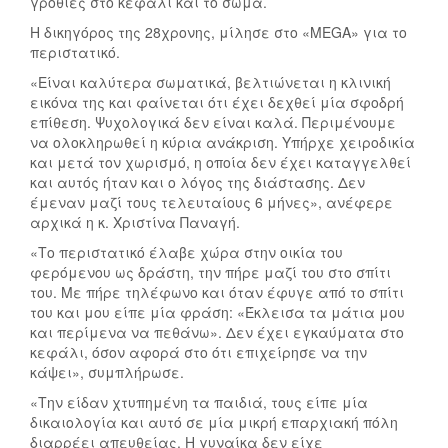
γροθιές στο κεφάλι και το σώμα.
Η δικηγόρος της 28χρονης, μίλησε στο «MEGA» για το
περιστατικό.
«Είναι καλύτερα σωματικά, βελτιώνεται η κλινική
εικόνα της και φαίνεται ότι έχει δεχθεί μία σφοδρή
επίθεση. Ψυχολογικά δεν είναι καλά. Περιμένουμε
να ολοκληρωθεί η κύρια ανάκριση. Υπήρχε χειροδικία
και μετά τον χωρισμό, η οποία δεν έχει καταγγελθεί
και αυτός ήταν και ο λόγος της διάστασης. Δεν
έμεναν μαζί τους τελευταίους 6 μήνες», ανέφερε
αρχικά η κ. Χριστίνα Παναγή.
«Το περιστατικό έλαβε χώρα στην οικία του
φερόμενου ως δράστη, την πήρε μαζί του στο σπίτι
του. Με πήρε τηλέφωνο και όταν έφυγε από το σπίτι
του και μου είπε μία φράση: «Έκλεισα τα μάτια μου
και περίμενα να πεθάνω». Δεν έχει εγκαύματα στο
κεφάλι, όσον αφορά στο ότι επιχείρησε να την
κάψει», συμπλήρωσε.
«Την είδαν χτυπημένη τα παιδιά, τους είπε μία
δικαιολογία και αυτό σε μία μικρή επαρχιακή πόλη
διαρρέει απευθείας. Η γυναίκα δεν είχε