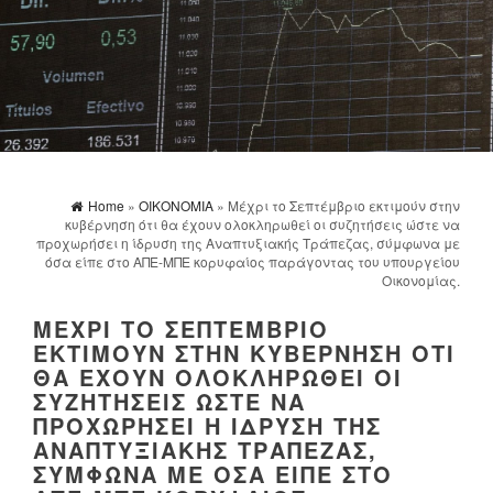
Home
»
ΟΙΚΟΝΟΜΙΑ
» Μέχρι το Σεπτέμβριο εκτιμούν στην
κυβέρνηση ότι θα έχουν ολοκληρωθεί οι συζητήσεις ώστε να
προχωρήσει η ίδρυση της Αναπτυξιακής Τράπεζας, σύμφωνα με
όσα είπε στο ΑΠΕ-ΜΠΕ κορυφαίος παράγοντας του υπουργείου
Οικονομίας.
ΜΈΧΡΙ ΤΟ ΣΕΠΤΈΜΒΡΙΟ
ΕΚΤΙΜΟΎΝ ΣΤΗΝ ΚΥΒΈΡΝΗΣΗ ΌΤΙ
ΘΑ ΈΧΟΥΝ ΟΛΟΚΛΗΡΩΘΕΊ ΟΙ
ΣΥΖΗΤΉΣΕΙΣ ΏΣΤΕ ΝΑ
ΠΡΟΧΩΡΉΣΕΙ Η ΊΔΡΥΣΗ ΤΗΣ
ΑΝΑΠΤΥΞΙΑΚΉΣ ΤΡΆΠΕΖΑΣ,
ΣΎΜΦΩΝΑ ΜΕ ΌΣΑ ΕΊΠΕ ΣΤΟ