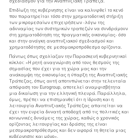
σχεδιασμού για την Αναπτυξιακή Τράπεζα.
Επιδίωξη της κυβέρνησης είναι να καλυφθεί το κενό
που παρατηρείται τόσο στην χρηματοδοτική στήριξη
των μικρομεσαίων επιχειρήσεων -λόγω της
αδυναμίας των συστημικών τραπεζών να συνδράμουν
στη χρηματοδότηση της πραγματικής οικονομίας- όσο
και στην ανάγκη αναπτυξιακού σχεδιασμού και
χρηματοδότησης σε μεσομακροπρόθεσμο ορίζοντα.
Πάντως όπως σχολίαζαν την Παρασκευή κυβερνητικοί
κύκλοι: «Η ρητή αναγνώριση από τους θεσμούς της
σημασίας που έχει για τη χώρα μας και την
ανάκαμψη της οικονομίας η ύπαρξη της Αναπτυξιακής
Τράπεζας, όπως αυτή αποτυπώνεται στην τελευταία
απόφαση του Eurogroup, αποτελεί αναμφισβήτητα
μια δικαίωση για την ελληνική πλευρά. Παράλληλα,
όμως, πρέπει να επισημανθεί ότι η ίδρυση και η
λειτουργία Αναπτυξιακής Τράπεζας απαιτείται να
έχει την ευρεία δυνατή αποδοχή από τις πολιτικές και
κοινωνικές δυνάμεις της χώρας, καθώς ο χρονικός
ορίζοντας λειτουργίας και δράσης της είναι
μεσομακροπρόθεσμος και δεν αφορά τη θητεία μιας
κυβέρνησης και μόνο».