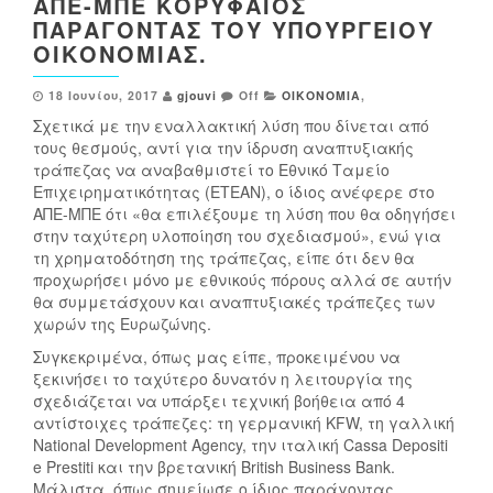
ΑΠΕ-ΜΠΕ ΚΟΡΥΦΑΊΟΣ
ΠΑΡΆΓΟΝΤΑΣ ΤΟΥ ΥΠΟΥΡΓΕΊΟΥ
ΟΙΚΟΝΟΜΊΑΣ.
18 Ιουνίου, 2017
gjouvi
Off
ΟΙΚΟΝΟΜΙΑ
,
Σχετικά με την εναλλακτική λύση που δίνεται από
τους θεσμούς, αντί για την ίδρυση αναπτυξιακής
τράπεζας να αναβαθμιστεί το Εθνικό Ταμείο
Επιχειρηματικότητας (ΕΤΕΑΝ), ο ίδιος ανέφερε στο
ΑΠΕ-ΜΠΕ ότι «θα επιλέξουμε τη λύση που θα οδηγήσει
στην ταχύτερη υλοποίηση του σχεδιασμού», ενώ για
τη χρηματοδότηση της τράπεζας, είπε ότι δεν θα
προχωρήσει μόνο με εθνικούς πόρους αλλά σε αυτήν
θα συμμετάσχουν και αναπτυξιακές τράπεζες των
χωρών της Ευρωζώνης.
Συγκεκριμένα, όπως μας είπε, προκειμένου να
ξεκινήσει το ταχύτερο δυνατόν η λειτουργία της
σχεδιάζεται να υπάρξει τεχνική βοήθεια από 4
αντίστοιχες τράπεζες: τη γερμανική KFW, τη γαλλική
National Development Agency, την ιταλική Cassa Depositi
e Prestiti και την βρετανική British Business Bank.
Μάλιστα, όπως σημείωσε ο ίδιος παράγοντας,