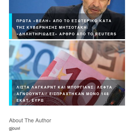
ΠΡΏΤΑ «ΒΈΛΗ» ΑΠΌ ΤΟ ΕΞΩΤΕΡΙΚΌ ΚΑΤΆ
ΤΗΣ ΚΥΒΈΡΝΗΣΗΣ ΜΗΤΣΟΤΆΚΗ:
«ΔΗΛΗΤΗΡΙΏΔΕΣ» ΆΡΘΡΟ ΑΠΌ ΤΟ REUTERS
ΛΊΣΤΑ ΛΑΓΚΆΡΝΤ ΚΑΙ ΜΠΌΡΓΙΑΝΣ: ΛΕΦΤΆ
ΑΓΝΟΟΎΝΤΑΙ! ΕΙΣΠΡΆΧΤΗΚΑΝ ΜΌΝΟ 148
ΕΚΑΤ. ΕΥΡΏ
About The Author
gjouvi