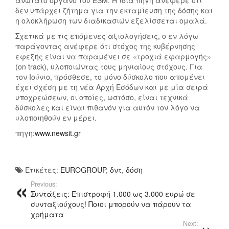
ανώτατο όργανο του ESM. Η ίδια πηγή ανέφερε ότι
δεν υπάρχει ζήτημα για την εκταμίευση της δόσης και
η ολοκλήρωση των διαδικασιών εξελίσσεται ομαλά.
Σχετικά με τις επόμενες αξιολογήσεις, ο εν λόγω
παράγοντας ανέφερε ότι στόχος της κυβέρνησης
εφεξής είναι να παραμένει σε «τροχιά εφαρμογής»
(on track), υλοποιώντας τους μηνιαίους στόχους. Για
τον Ιούνιο, πρόσθεσε, το μόνο δύσκολο που απομένει
έχει σχέση με τη νέα Αρχή Εσόδων και με μία σειρά
υποχρεώσεων, οι οποίες, ωστόσο, είναι τεχνικά
δύσκολες και είναι πιθανόν για αυτόν τον λόγο να
υλοποιηθούν εν μέρει.
πηγη:
www.newsit.gr
Ετικέτες:
EUROGROUP
,
δντ
,
δόση
Previous:
Συντάξεις: Επιστροφή 1.000 ως 3.000 ευρώ σε
συνταξιούχους! Ποιοι μπορούν να πάρουν τα
χρήματα
Next: