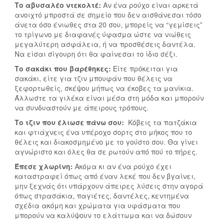
Το αβυσαλέο ντεκολτέ:
Αν ένα ρούχο είναι αρκετά
S
ανοιχτό μπροστά σε σημείο που δεν αισθάνεσαι τόσο
U
άνετα όσο ένιωθες στα 20 σου, μπορείς να “γεμίσεις”
M
το τρίγωνο με διαφανές ύφασμα ώστε να νιώθεις
M
μεγαλύτερη ασφάλεια, ή να προσθέσεις δαντέλα.
E
Να είσαι σίγουρη ότι θα φαίνεσαι το ίδιο σέξι.
R
Το σακάκι που βαρέθηκες:
Είτε πρόκειται για
L
σακάκι, είτε για τζιν μπουφάν που θέλεις να
O
ξεφορτωθείς, σκέψου μήπως να έκοβες τα μανίκια.
O
T
Άλλωστε τα γιλέκα είναι μέσα στη μόδα και μπορούν
K
O
να συνδυαστούν με άπειρους τρόπους.
S
N
Το τζιν που έλιωσε πάνω σου:
Κόβεις τα πατζάκια
Γ
Y
και φτιάχνεις ένα υπέροχο σορτς στο μήκος που το
Ι
A
θέλεις και διακοσμημένο με το γούστο σου. Θα γίνει
Α
W
αγνώριστο και όλες θα σε ρωτούν από πού το πήρες.
Ν
A
Έπεσε χλωρίνη:
Ακόμα κι αν ένα ρούχο έχει
Α
R
καταστραφεί όπως από έναν λεκέ που δεν βγαίνει,
Ε
D
μην ξεχνάς ότι υπάρχουν άπειρες λύσεις στην αγορά
Ί
S
όπως στρασάκια, παγιέτες, δαντέλες, κεντημένα
Σ
2
σχέδια ακόμη και χρώματα για υφάσματα που
Α
0
μπορούν να καλύψουν το ελάττωμα και να δώσουν