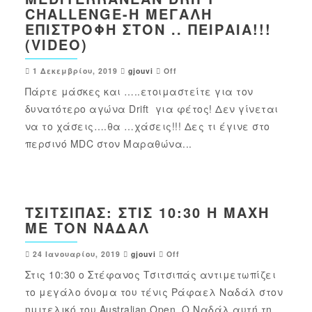
CHALLENGE-Η ΜΕΓΆΛΗ
ΕΠΙΣΤΡΟΦΉ ΣΤΟΝ .. ΠΕΙΡΑΙΆ!!!
(VIDEO)
1 Δεκεμβρίου, 2019
gjouvi
Off
Πάρτε μάσκες και …..ετοιμαστείτε για τον
δυνατότερο αγώνα Drift για φέτος! Δεν γίνεται
να το χάσεις….θα …χάσεις!!! Δες τι έγινε στο
περσινό MDC στον Μαραθώνα...
ΤΣΙΤΣΙΠΆΣ: ΣΤΙΣ 10:30 Η ΜΆΧΗ
ΜΕ ΤΟΝ ΝΑΔΆΛ
24 Ιανουαρίου, 2019
gjouvi
Off
Στις 10:30 ο Στέφανος Τσιτσιπάς αντιμετωπίζει
το μεγάλο όνομα του τένις Ράφαελ Ναδάλ στον
ημιτελικό του Australian Open. Ο Ναδάλ αυτή τη