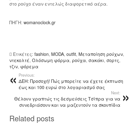
Ι
1
στο ρούχο έναν εντελώς διαφορετικό αέρα.
Σ
7
Τ
:
Ι
Τ
ΠΗΓΗ:
womanoclock.gr
Λ
Ι
Ά
Φ
Τ
Ό
Η
Ρ
Ετικέτες:
fashion
,
MODA
,
outfit
,
Μεταποίηση ρούχων
,
Α
Ε
ντεκολτέ
,
Ολόσωμη φόρμα
,
ρούχα
,
σακάκι
,
σορτς
,
Υ
Σ
τζιν
,
φόρεμα
Τ
Α
Previous:
Ή
Ν
ΔΕΗ: Προσοχή! Πώς μπορείτε να έχετε έκπτωση
Τ
Ο
έως και 100 ευρώ στο λογαριασμό σας
Η
Ι
Next:
Ν
S
Θέλουν γραπτώς τις δεσμεύσεις Τσίπρα για να
Ε
T
συνεδριάσουν και να μαζευτούν τα σκουπίδια
Π
A
Related posts
Ο
R
Χ
S
Ή
;