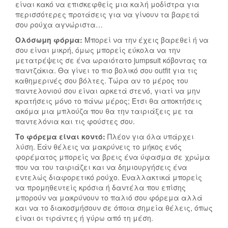
είναι κακό να επισκεφθείς μια καλή μοδίστρα για
περισσότερες προτάσεις για να γίνουν τα βαρετά
σου ρούχα αγνώριστα…
Ολόσωμη φόρμα:
Μπορεί να την έχεις βαρεθεί ή να
σου είναι μικρή, όμως μπορείς εύκολα να την
μετατρέψεις σε ένα ωραιότατο jumpsuit κόβοντας τα
παντζάκια. Θα γίνει το πιο βολικό σου outfit για τις
καθημερινές σου βόλτες. Τώρα αν το μέρος του
παντελονιού σου είναι αρκετά στενό, γιατί να μην
κρατήσεις μόνο το πάνω μέρος; Έτσι θα αποκτήσεις
ακόμα μια μπλούζα που θα την ταιριάξεις με τα
παντελόνια και τις φούστες σου.
Το φόρεμα είναι κοντό:
Πλέον για όλα υπάρχει
λύση. Εάν θέλεις να μακρύνεις το μήκος ενός
φορέματος μπορείς να βρεις ένα ύφασμα σε χρώμα
που να του ταιριάζει και να δημιουργήσεις ένα
εντελώς διαφορετικό ρούχο. Εναλλακτικά μπορείς
να προμηθευτείς κρόσια ή δαντέλα που επίσης
μπορούν να μακρύνουν το παλιό σου φόρεμα αλλά
και να το διακοσμήσουν σε όποια σημεία θέλεις, όπως
είναι οι τιράντες ή γύρω από τη μέση.
4