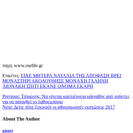
πηγη: www.ourlife.gr
Ετικέτες:
ΕΙΧΕ ΜΗΤΕΡΑ ΝΑΤΑΛΙΑ ΤΗΣ ΑΠΟΦΑΣΗ ΒΡΕΙ
ΜΟΝΑΣΤΗΡΙ ΑΚΟΛΟΥΘΗΣΕ ΜΟΝΑΧΗ ΓΑΛΗΝΗ
ΛΙΟΝΑΚΗ ΣΠΙΤΙ ΕΚΑΝΕ ΟΝΟΜΑ ΕΚΑΡΗ
Previous:
Τσιρώνης: Να γίνεται καλλιέργεια κάνναβης από χρήστες
για να παταχθεί το λαθρεμπόριο
Next:
Δείτε πότε ξεκινούν οι φθινοπωρινές εκπτώσεις 2017
About The Author
gjouvi