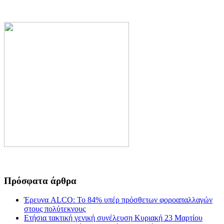
Πρόσφατα άρθρα
Έρευνα ALCO: Το 84% υπέρ πρόσθετων φοροαπαλλαγών
στους πολύτεκνους
Ετήσια τακτική γενική συνέλευση Κυριακή 23 Μαρτίου