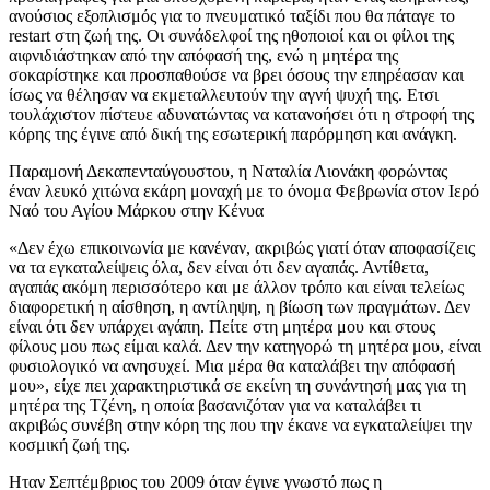
ανούσιος εξοπλισμός για το πνευματικό ταξίδι που θα πάταγε το
restart στη ζωή της. Οι συνάδελφοί της ηθοποιοί και οι φίλοι της
αιφνιδιάστηκαν από την απόφασή της, ενώ η μητέρα της
σοκαρίστηκε και προσπαθούσε να βρει όσους την επηρέασαν και
ίσως να θέλησαν να εκμεταλλευτούν την αγνή ψυχή της. Ετσι
τουλάχιστον πίστευε αδυνατώντας να κατανοήσει ότι η στροφή της
κόρης της έγινε από δική της εσωτερική παρόρμηση και ανάγκη.
Παραμονή Δεκαπενταύγουστου, η Ναταλία Λιονάκη φορώντας
έναν λευκό χιτώνα εκάρη μοναχή με το όνομα Φεβρωνία στον Ιερό
Ναό του Αγίου Μάρκου στην Κένυα
«Δεν έχω επικοινωνία με κανέναν, ακριβώς γιατί όταν αποφασίζεις
να τα εγκαταλείψεις όλα, δεν είναι ότι δεν αγαπάς. Αντίθετα,
αγαπάς ακόμη περισσότερο και με άλλον τρόπο και είναι τελείως
διαφορετική η αίσθηση, η αντίληψη, η βίωση των πραγμάτων. Δεν
είναι ότι δεν υπάρχει αγάπη. Πείτε στη μητέρα μου και στους
φίλους μου πως είμαι καλά. Δεν την κατηγορώ τη μητέρα μου, είναι
φυσιολογικό να ανησυχεί. Μια μέρα θα καταλάβει την απόφασή
μου», είχε πει χαρακτηριστικά σε εκείνη τη συνάντησή μας για τη
μητέρα της Τζένη, η οποία βασανιζόταν για να καταλάβει τι
ακριβώς συνέβη στην κόρη της που την έκανε να εγκαταλείψει την
κοσμική ζωή της.
Ηταν Σεπτέμβριος του 2009 όταν έγινε γνωστό πως η