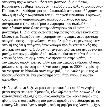
απόφασή της να ακολουθήσει τον μοναχισμό, ο Κώστας
Καραδήμας βρέθηκε νεκρός στην είσοδο μιας πολυκατοικίας στον
Πειραιά. Ακολούθησε μια σειρά αποκαλύψεων που οδήγησαν στη
σύλληψη ενός αξιωματικού του Εμπορικού Ναυτικού. Σύμφωνα,
λοιπόν, με τα δημοσιεύματα, αφενός ο θάνατος του πρώην
συντρόφου της και αφετέρου ο χωρισμός που ακολούθησε τη
συγκλόνισαν τόσο ώστε να την οδηγήσουν να κλειστεί σε
μοναστήρι. Η ίδια, στις ελάχιστες δηλώσεις που είχε κάνει στα
Μέσα, είχε διαψεύσει κατηγορηματικά τις φήμες περί ερωτικής
απογοήτευσης και ψυχολογικών προβλημάτων εμμένοντας στην
άποψή της ότι η απόφαση ήταν καθαρά προϊόν εσωτερικής της
ανάγκης και πίστης. Οσο για τον πνευματικό της και ηγούμενο της
μονής, τον αρχιμανδρίτη Απόστολο, επρόκειτο για ένα ιδιαίτερα
λαοφιλές όσο και αμφιλεγόμενο πρόσωπο στην Κρήτη, με
φανατικούς υποστηρικτές, αλλά και φανατικούς εχθρούς. Ο ίδιος,
μάλιστα, στη σύντομη κουβέντα που είχαμε το 2009 ισχυρίστηκε
ότι γνώρισε τη Ναταλία όταν πήγε μαζί με συναδέλφους της να
προσκυνήσουν σε ένα μοναστήρι όπου ήταν ηγούμενος στο
παρελθόν.
«Η Ναταλία επέλεξε να μπει στο μοναστήρι επειδή γεννήθηκε
μέσα της το φως του Χριστού», είχε δηλώσει τότε λακωνικά. Οι
καταιγιστικές εξελίξεις που ακολούθησαν τον «εγκλεισμό» της
ηθοποιού, η υπερέκθεση του μοναστηριού σε συνδυασμό με τις
καταγγελίες που έγιναν κυρίως από τη μητέρα της Λιονάκη είχαν