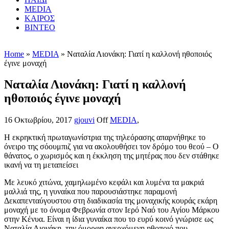
MEDIA
ΚΑΙΡΟΣ
ΒΙΝΤΕΟ
Home
»
MEDIA
» Ναταλία Λιονάκη: Γιατί η καλλονή ηθοποιός
έγινε μοναχή
Ναταλία Λιονάκη: Γιατί η καλλονή
ηθοποιός έγινε μοναχή
16 Οκτωβρίου, 2017
gjouvi
Off
MEDIA
,
Η εκρηκτική πρωταγωνίστρια της τηλεόρασης απαρνήθηκε το
όνειρο της σόουμπιζ για να ακολουθήσει τον δρόμο του θεού – Ο
θάνατος, ο χωρισμός και η έκκληση της μητέρας που δεν στάθηκε
ικανή να τη μεταπείσει
Με λευκό χιτώνα, χαμηλωμένο κεφάλι και λυμένα τα μακριά
μαλλιά της, η γυναίκα που παρουσιάστηκε παραμονή
Δεκαπενταύγουστου στη διαδικασία της μοναχικής κουράς εκάρη
μοναχή με το όνομα Φεβρωνία στον Ιερό Ναό του Αγίου Μάρκου
στην Κένυα. Είναι η ίδια γυναίκα που το ευρύ κοινό γνώρισε ως
Ναταλία Λιονάκη, την όμορφη ανερχόμενη ηθοποιό που