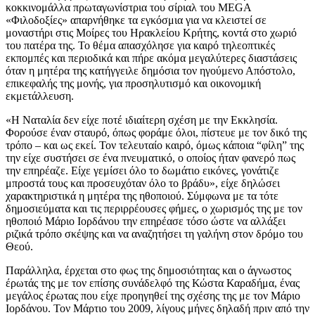
κοκκινομάλλα πρωταγωνίστρια του σίριαλ του MEGA
«Φιλοδοξίες» απαρνήθηκε τα εγκόσμια για να κλειστεί σε
μοναστήρι στις Μοίρες του Ηρακλείου Κρήτης, κοντά στο χωριό
του πατέρα της. Το θέμα απασχόλησε για καιρό τηλεοπτικές
εκπομπές και περιοδικά και πήρε ακόμα μεγαλύτερες διαστάσεις
όταν η μητέρα της κατήγγειλε δημόσια τον ηγούμενο Απόστολο,
επικεφαλής της μονής, για προσηλυτισμό και οικονομική
εκμετάλλευση.
«Η Ναταλία δεν είχε ποτέ ιδιαίτερη σχέση με την Εκκλησία.
Φορούσε έναν σταυρό, όπως φοράμε όλοι, πίστευε με τον δικό της
τρόπο – και ως εκεί. Τον τελευταίο καιρό, όμως κάποια “φίλη” της
την είχε συστήσει σε ένα πνευματικό, ο οποίος ήταν φανερό πως
την επηρέαζε. Είχε γεμίσει όλο το δωμάτιο εικόνες, γονάτιζε
μπροστά τους και προσευχόταν όλο το βράδυ», είχε δηλώσει
χαρακτηριστικά η μητέρα της ηθοποιού. Σύμφωνα με τα τότε
δημοσιεύματα και τις περιρρέουσες φήμες, ο χωρισμός της με τον
ηθοποιό Μάριο Ιορδάνου την επηρέασε τόσο ώστε να αλλάξει
ριζικά τρόπο σκέψης και να αναζητήσει τη γαλήνη στον δρόμο του
Θεού.
Παράλληλα, έρχεται στο φως της δημοσιότητας και ο άγνωστος
έρωτάς της με τον επίσης συνάδελφό της Κώστα Καραδήμα, ένας
μεγάλος έρωτας που είχε προηγηθεί της σχέσης της με τον Μάριο
Ιορδάνου. Τον Μάρτιο του 2009, λίγους μήνες δηλαδή πριν από την