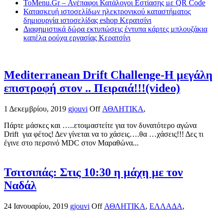
ToMenu.Gr – Ανέπαφοι Κατάλογοι Εστίασης με QR Code
Κατασκευή ιστοσελίδων ηλεκτρονικού καταστήματος
δημιουργία ιστοσελίδας eshop Κερατσίνι
Διαφημιστικά δώρα εκτυπώσεις έντυπα κάρτες μπλουζάκια
καπέλα ρούχα εργασίας Κερατσίνι
Mediterranean Drift Challenge-Η μεγάλη
επιστροφή στον .. Πειραιά!!!(video)
1 Δεκεμβρίου, 2019
gjouvi
Off
ΑΘΛΗΤΙΚΑ
,
Πάρτε μάσκες και …..ετοιμαστείτε για τον δυνατότερο αγώνα
Drift για φέτος! Δεν γίνεται να το χάσεις….θα …χάσεις!!! Δες τι
έγινε στο περσινό MDC στον Μαραθώνα...
Τσιτσιπάς: Στις 10:30 η μάχη με τον
Ναδάλ
24 Ιανουαρίου, 2019
gjouvi
Off
ΑΘΛΗΤΙΚΑ
,
ΕΛΛΑΔΑ
,