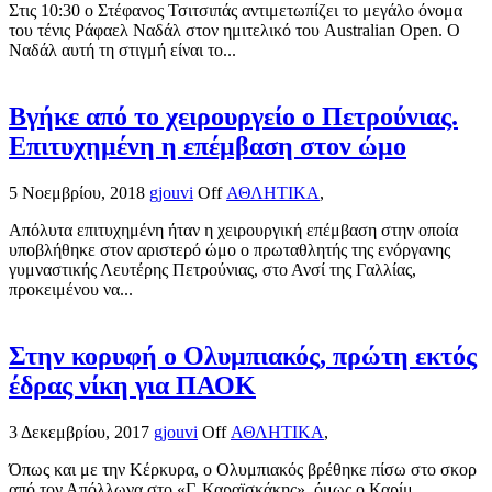
Στις 10:30 ο Στέφανος Τσιτσιπάς αντιμετωπίζει το μεγάλο όνομα
του τένις Ράφαελ Ναδάλ στον ημιτελικό του Australian Open. Ο
Ναδάλ αυτή τη στιγμή είναι το...
Βγήκε από το χειρουργείο ο Πετρούνιας.
Επιτυχημένη η επέμβαση στον ώμο
5 Νοεμβρίου, 2018
gjouvi
Off
ΑΘΛΗΤΙΚΑ
,
Απόλυτα επιτυχημένη ήταν η χειρουργική επέμβαση στην οποία
υποβλήθηκε στον αριστερό ώμο ο πρωταθλητής της ενόργανης
γυμναστικής Λευτέρης Πετρούνιας, στο Ανσί της Γαλλίας,
προκειμένου να...
Στην κορυφή ο Ολυμπιακός, πρώτη εκτός
έδρας νίκη για ΠΑΟΚ
3 Δεκεμβρίου, 2017
gjouvi
Off
ΑΘΛΗΤΙΚΑ
,
Όπως και με την Κέρκυρα, ο Ολυμπιακός βρέθηκε πίσω στο σκορ
από τον Απόλλωνα στο «Γ. Καραϊσκάκης», όμως ο Καρίμ