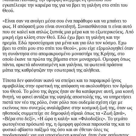
εγκατέλειψε την καριέρα της για να βρει τη γαλήνη στο σπίτι του
Θεού.
«Είναι σαν να ανοίγει μέσα σου ένα παράθυρο και να μπαίνει το
φως. Η απόφασή μου είναι συνειδητή. Συναισθάνεσαι τι είναι αυτό
που σε καλεί και απλώς ξυπνάς μια μέρα και το εξωτερικεύεις. Από
μικρή είχα κλίση στον Θεό. Εδώ έχω βρει τη γαλήνη και την
ηρεμία. Εδώ προσεύχομαι για μένα και για όλο τον κόσμο. Εχω
βρει το σπίτι μου στο σπίτι του Θεού», μου είχε εξομολογηθεί όταν
τη συνάντησα στο απομακρυσμένο μοναστήρι της Κρήτης, στο
οποίο έκανε τα πρώτα της βήματα στον μοναχισμό. Ομορφη όπως
πάντα, αρκετά αδυνατισμένη και γαλήνια, τα φωτεινά πράσινα
μάτια της καθρέφτιζαν την εσωτερική της αλήθεια.
Τίποτα δεν φαινόταν ικανό να σπείρει και το παραμικρό ίχνος
αμφιβολίας στην οριστική της απόφαση να ακολουθήσει τον δρόμο
του Θεού. Το μόνο της άγχος ήταν αν θα κατάφερνε αυτή, μια κοινή
θνητή, να φανεί αντάξια της υψηλής αποστολής της, να υπηρετήσει
πιστά τον νέο της ρόλο, έναν ρόλο που ουδεμία σχέση είχε με
εκείνους που συνεχώς αναλάμβανε στην κοσμική ζωή της, όταν ως
ηθοποιός συμμετείχε σε δημοφιλή σίριαλ όπως τα «Ζωή ξανά»,
«Βέρα στο δεξί», «Η ώρα η καλή» και «Φιλοδοξίες». Το γεμάτο
φωτογένεια πρόσωπό της, η όμορφη φρέσκια παρουσία της και το
φυσικό αβίαστο παίξιμό της όσο και αν έθεταν όλες τις
προδιαγραφές για μια υποσχόμενη καριέρα, ήταν ένας ασήμαντος,