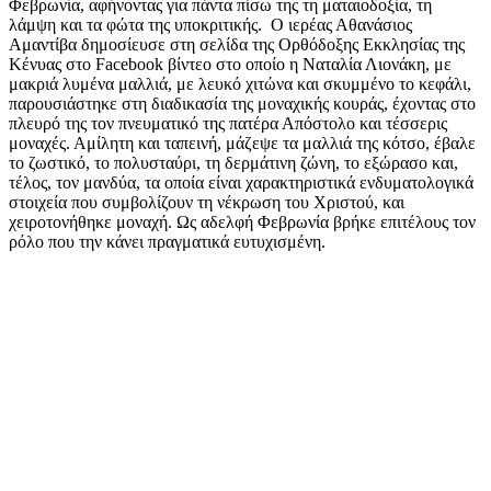
Φεβρωνία, αφήνοντας για πάντα πίσω της τη ματαιοδοξία, τη
λάμψη και τα φώτα της υποκριτικής. Ο ιερέας Αθανάσιος
Αμαντίβα δημοσίευσε στη σελίδα της Ορθόδοξης Εκκλησίας της
Κένυας στο Facebook βίντεο στο οποίο η Ναταλία Λιονάκη, με
μακριά λυμένα μαλλιά, με λευκό χιτώνα και σκυμμένο το κεφάλι,
παρουσιάστηκε στη διαδικασία της μοναχικής κουράς, έχοντας στο
πλευρό της τον πνευματικό της πατέρα Απόστολο και τέσσερις
μοναχές. Αμίλητη και ταπεινή, μάζεψε τα μαλλιά της κότσο, έβαλε
το ζωστικό, το πολυσταύρι, τη δερμάτινη ζώνη, το εξώρασο και,
τέλος, τον μανδύα, τα οποία είναι χαρακτηριστικά ενδυματολογικά
στοιχεία που συμβολίζουν τη νέκρωση του Χριστού, και
χειροτονήθηκε μοναχή. Ως αδελφή Φεβρωνία βρήκε επιτέλους τον
ρόλο που την κάνει πραγματικά ευτυχισμένη.