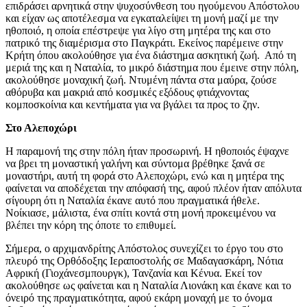
επιδράσει αρνητικά στην ψυχοσύνθεση του ηγούμενου Απόστολου
και είχαν ως αποτέλεσμα να εγκαταλείψει τη μονή μαζί με την
ηθοποιό, η οποία επέστρεψε για λίγο στη μητέρα της και στο
πατρικό της διαμέρισμα στο Παγκράτι. Εκείνος παρέμεινε στην
Κρήτη όπου ακολούθησε για ένα διάστημα ασκητική ζωή. Από τη
μεριά της και η Ναταλία, το μικρό διάστημα που έμεινε στην πόλη,
ακολούθησε μοναχική ζωή. Ντυμένη πάντα στα μαύρα, ζούσε
αθόρυβα και μακριά από κοσμικές εξόδους φτιάχνοντας
κομποσκοίνια και κεντήματα για να βγάλει τα προς το ζην.
Στο Αλεποχώρι
Η παραμονή της στην πόλη ήταν προσωρινή. Η ηθοποιός έψαχνε
να βρει τη μοναστική γαλήνη και σύντομα βρέθηκε ξανά σε
μοναστήρι, αυτή τη φορά στο Αλεποχώρι, ενώ και η μητέρα της
φαίνεται να αποδέχεται την απόφασή της, αφού πλέον ήταν απόλυτα
σίγουρη ότι η Ναταλία έκανε αυτό που πραγματικά ήθελε.
Νοίκιασε, μάλιστα, ένα σπίτι κοντά στη μονή προκειμένου να
βλέπει την κόρη της όποτε το επιθυμεί.
Σήμερα, ο αρχιμανδρίτης Απόστολος συνεχίζει το έργο του στο
πλευρό της Ορθόδοξης Ιεραποστολής σε Μαδαγασκάρη, Νότια
Αφρική (Γιοχάνεσμπουργκ), Τανζανία και Κένυα. Εκεί τον
ακολούθησε ως φαίνεται και η Ναταλία Λιονάκη και έκανε και το
όνειρό της πραγματικότητα, αφού εκάρη μοναχή με το όνομα