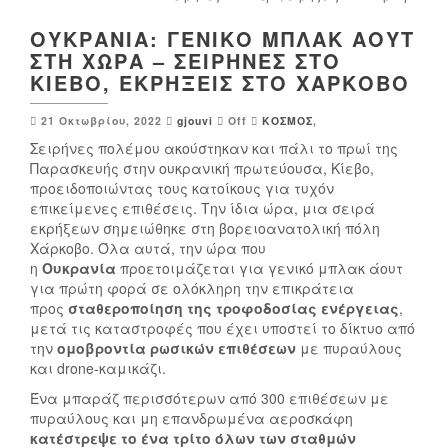
ΟΥΚΡΑΝΊΑ: ΓΕΝΙΚΌ ΜΠΛΑΚ ΆΟΥΤ
ΣΤΗ ΧΏΡΑ – ΣΕΙΡΉΝΕΣ ΣΤΟ
ΚΊΕΒΟ, ΕΚΡΉΞΕΙΣ ΣΤΟ ΧΆΡΚΟΒΟ
21 Οκτωβρίου, 2022
gjouvi
Off
ΚΟΣΜΟΣ
,
Σειρήνες πολέμου ακούστηκαν και πάλι το πρωί της
Παρασκευής στην ουκρανική πρωτεύουσα, Κίεβο,
προειδοποιώντας τους κατοίκους για τυχόν
επικείμενες επιθέσεις. Την ίδια ώρα, μια σειρά
εκρήξεων σημειώθηκε στη βορειοανατολική πόλη
Χάρκοβο. Όλα αυτά, την ώρα που
η
Ουκρανία
προετοιμάζεται για γενικό μπλακ άουτ
για πρώτη φορά σε ολόκληρη την επικράτεια
προς
σταθεροποίηση της τροφοδοσίας ενέργειας
,
μετά τις καταστροφές που έχει υποστεί το δίκτυο από
την
ομοβροντία ρωσικών επιθέσεων
με πυραύλους
και drone-καμικάζι.
Ένα μπαράζ περισσότερων από 300 επιθέσεων με
πυραύλους και μη επανδρωμένα αεροσκάφη
κατέστρεψε το ένα τρίτο όλων των σταθμών