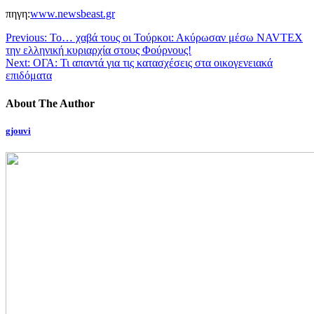
πηγη:
www.newsbeast.gr
Previous:
Το… χαβά τους οι Τούρκοι: Ακύρωσαν μέσω NAVTEX
την ελληνική κυριαρχία στους Φούρνους!
Next:
ΟΓΑ: Τι απαντά για τις κατασχέσεις στα οικογενειακά
επιδόματα
About The Author
gjouvi