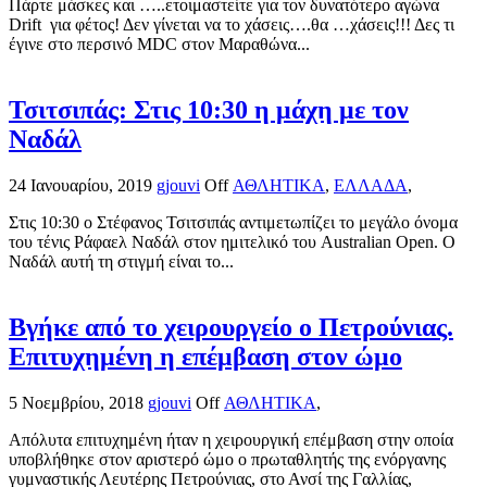
Πάρτε μάσκες και …..ετοιμαστείτε για τον δυνατότερο αγώνα
Drift για φέτος! Δεν γίνεται να το χάσεις….θα …χάσεις!!! Δες τι
έγινε στο περσινό MDC στον Μαραθώνα...
Τσιτσιπάς: Στις 10:30 η μάχη με τον
Ναδάλ
24 Ιανουαρίου, 2019
gjouvi
Off
ΑΘΛΗΤΙΚΑ
,
ΕΛΛΑΔΑ
,
Στις 10:30 ο Στέφανος Τσιτσιπάς αντιμετωπίζει το μεγάλο όνομα
του τένις Ράφαελ Ναδάλ στον ημιτελικό του Australian Open. Ο
Ναδάλ αυτή τη στιγμή είναι το...
Βγήκε από το χειρουργείο ο Πετρούνιας.
Επιτυχημένη η επέμβαση στον ώμο
5 Νοεμβρίου, 2018
gjouvi
Off
ΑΘΛΗΤΙΚΑ
,
Απόλυτα επιτυχημένη ήταν η χειρουργική επέμβαση στην οποία
υποβλήθηκε στον αριστερό ώμο ο πρωταθλητής της ενόργανης
γυμναστικής Λευτέρης Πετρούνιας, στο Ανσί της Γαλλίας,