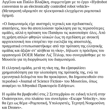
Αγγέλου και Παύλο Βλαζάκη, συμμετείχαν με το έργο «Hydrobot
conversion to an electronically controlled robot vehicle»
(Μετατροπή υδρομπότ σε ηλεκτρονικά ελεγχόμενο ρομποτικό
όχημα).
«Ο διαγωνισμός είχε αυστηρές τεχνικές και σχεδιαστικές
απαιτήσεις, που θα αποτελούσαν πρόκληση για τις περισσότερες
ομάδες, αλλά η πρόταση του Παπάγου τις ικανοποίησε όλες. Από
τη χρήση απλών φθηνών υλικών έως τη σχεδίαση με ανοικτή
αρχιτεκτονική που επιτρέπει την ευελιξία της αποστολής,
πραγματικά εντυπωσιαστήκαμε από την πρόταση της ελληνικής
ομάδας και άξιζαν στ’ αλήθεια τη νίκη», δήλωσε η πρόεδρος του
οργανισμού DOER Marine Λιζ Τέιλορ, που συνεργάσθηκε με το
Μουσείο για τη διοργάνωση του διαγωνισμού.
Η ελληνική ομάδα, μετά τη νίκη της, θα εξασφαλίσει
χρηματοδότηση για την υλοποίηση της πρότασής της, ενώ τα
ερευνητικά δεδομένα που θα προκύψουν, θα δημοσιευθούν στο
περιοδικό «Journal of Science Fiction» του Μουσείου, όπως
αναφέρει το Αθηναϊκό Πρακτορείο Ειδήσεων.
Η ομάδα θα βραβευθεί στις 2 Σεπτεμβρίου σε ειδική τελετή στην
Ουάσινγκτον, στο πλαίσιο του συνεδρίου «Escape Velocity», που
θα έχει ως θέμα «Ρομποτική, Υπολογιστές, Τεχνητή Νοημοσύνη
και Drones».