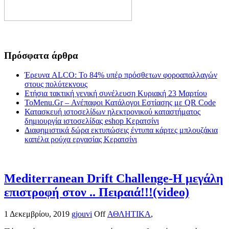
Πρόσφατα άρθρα
Έρευνα ALCO: Το 84% υπέρ πρόσθετων φοροαπαλλαγών
στους πολύτεκνους
Ετήσια τακτική γενική συνέλευση Κυριακή 23 Μαρτίου
ToMenu.Gr – Ανέπαφοι Κατάλογοι Εστίασης με QR Code
Κατασκευή ιστοσελίδων ηλεκτρονικού καταστήματος
δημιουργία ιστοσελίδας eshop Κερατσίνι
Διαφημιστικά δώρα εκτυπώσεις έντυπα κάρτες μπλουζάκια
καπέλα ρούχα εργασίας Κερατσίνι
Mediterranean Drift Challenge-Η μεγάλη
επιστροφή στον .. Πειραιά!!!(video)
1 Δεκεμβρίου, 2019
gjouvi
Off
ΑΘΛΗΤΙΚΑ
,