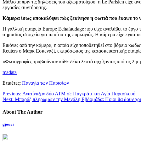
Μάλιστα πριν τις δηλώσεις του αξιωματούχου, η Le Parisien είχε α
εργασίες συντήρησης.
Κάμερα ίσως αποκαλύψει πώς ξεκίνησε η φωτιά που έκαψε το 
Η γαλλική εταιρεία Europe Echafaudage που είχε αναλάβει το έργο
σημασίας στοιχεία για τα αίτια της πυρκαγιάς. Η κάμερα είχε εγκα
Εικόνες από την κάμερα, η οποία είχε τοποθετηθεί στο βόρειο κωδω
Reuters ο Μαρκ Εσκεναζί, εκπρόσωπος της κατασκευαστικής εταιρία
«Φωτογραφίες τραβιούνταν κάθε δέκα λεπτά αρχίζοντας από τις 2 μ.μ
madata
Ετικέτες:
Παναγία των Παρισίων
Previous:
Ανατίναξαν δύο ΑΤΜ σε Παγκράτι και Αγία Παρασκευή
Next:
Μπαράζ πληρωμών την Μεγάλη Εβδομάδα: Ποιοι θα δουν χρή
About The Author
gjouvi