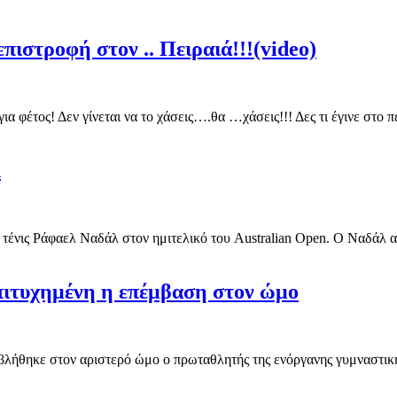
πιστροφή στον .. Πειραιά!!!(video)
για φέτος! Δεν γίνεται να το χάσεις….θα …χάσεις!!! Δες τι έγινε στ
λ
 τένις Ράφαελ Ναδάλ στον ημιτελικό του Australian Open. Ο Ναδάλ αυτ
Επιτυχημένη η επέμβαση στον ώμο
λήθηκε στον αριστερό ώμο ο πρωταθλητής της ενόργανης γυμναστικής