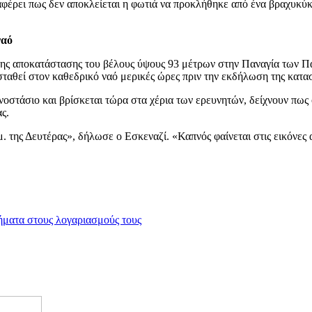
ναφέρει πως δεν αποκλείεται η φωτιά να προκλήθηκε από ένα βραχυκύ
ναό
 της αποκατάστασης του βέλους ύψους 93 μέτρων στην Παναγία των Π
τασταθεί στον καθεδρικό ναό μερικές ώρες πριν την εκδήλωση της κατα
νοστάσιο και βρίσκεται τώρα στα χέρια των ερευνητών, δείχνουν πως
ς.
. της Δευτέρας», δήλωσε ο Εσκεναζί. «Καπνός φαίνεται στις εικόνες 
ματα στους λογαριασμούς τους