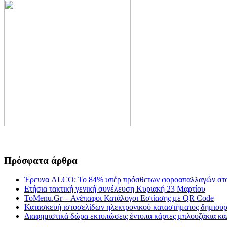
Πρόσφατα άρθρα
Έρευνα ALCO: Το 84% υπέρ πρόσθετων φοροαπαλλαγών στο
Ετήσια τακτική γενική συνέλευση Κυριακή 23 Μαρτίου
ToMenu.Gr – Ανέπαφοι Κατάλογοι Εστίασης με QR Code
Κατασκευή ιστοσελίδων ηλεκτρονικού καταστήματος δημιουργ
Διαφημιστικά δώρα εκτυπώσεις έντυπα κάρτες μπλουζάκια κα