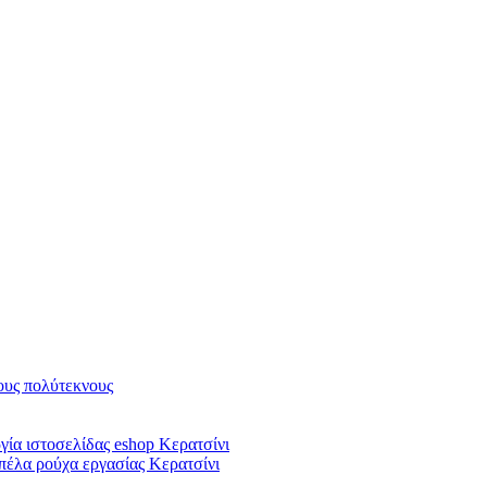
υς πολύτεκνους
ία ιστοσελίδας eshop Κερατσίνι
πέλα ρούχα εργασίας Κερατσίνι