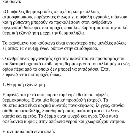
καύσωνα:
«Οι υψηλές θερμοκρασίες σε σχέση και με άλλους
ατμοσφαιρικούς παράγοντες όπως π.χ. η υψηλή υγρασία, η άπνοια
και η ρύπανση μπορούν να προκαλέσουν στον ανθρώπινο
οργανισμό διάφορες διαταραχές ποικίλης βαρύτητας από την απλή
θερμική εξάντληση μέχρι την θερμοπληξία.
Το φαινόμενο του καύσωνα είναι εντονότερο στις μεγάλες πόλεις
εξ αιτίας των αυξημένων ρύπων στην ατμόσφαιρα.
Ο ανθρώπινος οργανισμός έχει την ικανότητα να προσαρμόζεται
και διατηρεί σχετικά σταθερή τη θερμοκρασία του αλλά μέχρι ενός
ορίου πέρα από το οποίο δεν μπορεί να αντιδράσει. Έτσι
εμφανίζονται διαταραχές όπως:
1. Θερμική εξάντληση
Εμφανίζεται μετά από παρατεταμένη έκθεση σε υψηλές
θερμοκρασίες. Είναι μία θερμική προσβολή (στρες). Τα
συμπτώματα είναι αρχικά δυνατός πονοκέφαλος, ίλιγγος, ατονία,
αίσθημα καταβολής, λιποθυμική τάση, υπόταση και επί πλέον
ναυτία και εμετός. Το δέρμα είναι ψυχρό και υγρό. Όλα αυτά
οφείλονται κυρίως στην απώλεια νερού και χλωριούχου νατρίου.
Η αντιμετώπιση είναι απλή: