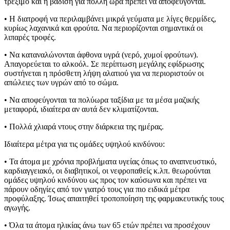
τρέξιμο και η βάδιση για πολλή ώρα πρέπει να αποφεύγονται.
• Η διατροφή να περιλαμβάνει μικρά γεύματα με λίγες θερμίδες,
κυρίως λαχανικά και φρούτα. Να περιορίζονται σημαντικά οι
λιπαρές τροφές.
• Να καταναλώνονται άφθονα υγρά (νερό, χυμοί φρούτων).
Απαγορεύεται το αλκοόλ. Σε περίπτωση μεγάλης εφίδρωσης
συστήνεται η πρόσθετη λήψη αλατιού για να περιοριστούν οι
απώλειες των υγρών από το σώμα.
• Να αποφεύγονται τα πολύωρα ταξίδια με τα μέσα μαζικής
μεταφορά, ιδιαίτερα αν αυτά δεν κλιματίζονται.
• Πολλά χλιαρά ντους στην διάρκεια της ημέρας.
Ιδιαίτερα μέτρα για τις ομάδες υψηλού κινδύνου:
• Τα άτομα με χρόνια προβλήματα υγείας όπως το αναπνευστικό,
καρδιαγγειακό, οι διαβητικοί, οι νεφροπαθείς κ.λπ. θεωρούνται
ομάδες υψηλού κινδύνου ως προς τον καύσωνα και πρέπει να
πάρουν οδηγίες από τον γιατρό τους για πιο ειδικά μέτρα
προφύλαξης. Ίσως απαιτηθεί τροποποίηση της φαρμακευτικής τους
αγωγής.
• Όλα τα άτομα ηλικίας άνω των 65 ετών πρέπει να προσέχουν