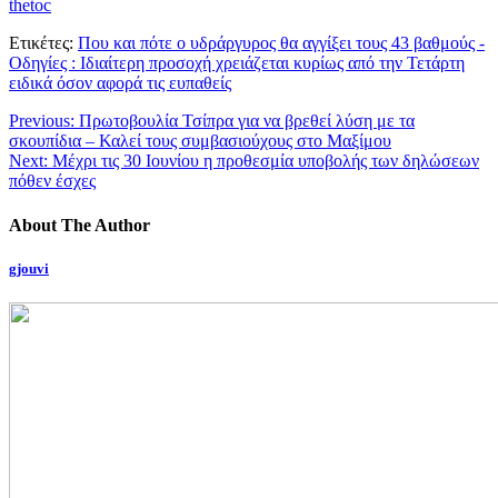
thetoc
Ετικέτες:
Που και πότε ο υδράργυρος θα αγγίξει τους 43 βαθμούς -
Οδηγίες : Iδιαίτερη προσοχή χρειάζεται κυρίως από την Τετάρτη
ειδικά όσον αφορά τις ευπαθείς
Previous:
Πρωτοβουλία Τσίπρα για να βρεθεί λύση με τα
σκουπίδια – Καλεί τους συμβασιούχους στο Μαξίμου
Next:
Μέχρι τις 30 Ιουνίου η προθεσμία υποβολής των δηλώσεων
πόθεν έσχες
About The Author
gjouvi