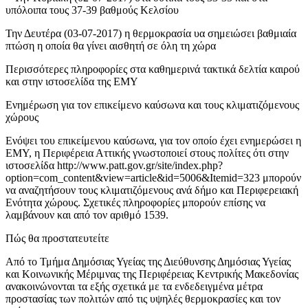
υπόλοιπα τους 37-39 βαθμούς Κελσίου
Την Δευτέρα (03-07-2017) η θερμοκρασία υα σημειώσει βαθμιαία
πτώση η οποία θα γίνει αισθητή σε όλη τη χώρα
Περισσότερες πληροφορίες στα καθημερινά τακτικά δελτία καιρού
και στην ιστοσελίδα της ΕΜΥ
Ενημέρωση για τον επικείμενο καύσωνα και τους κλιματιζόμενους
χώρους
Ενόψει του επικείμενου καύσωνα, για τον οποίο έχει ενημερώσει η
ΕΜΥ, η Περιφέρεια Αττικής γνωστοποιεί στους πολίτες ότι στην
ιστοσελίδα http://www.patt.gov.gr/site/index.php?
option=com_content&view=article&id=5006&Itemid=323 μπορούν
να αναζητήσουν τους κλιματιζόμενους ανά δήμο και Περιφερειακή
Ενότητα χώρους. Σχετικές πληροφορίες μπορούν επίσης να
λαμβάνουν και από τον αριθμό 1539.
Πώς θα προστατευτείτε
Από το Τμήμα Δημόσιας Υγείας της Διεύθυνσης Δημόσιας Υγείας
και Κοινωνικής Μέριμνας της Περιφέρειας Κεντρικής Μακεδονίας
ανακοινώνονται τα εξής σχετικά με τα ενδεδειγμένα μέτρα
προστασίας των πολιτών από τις υψηλές θερμοκρασίες και τον