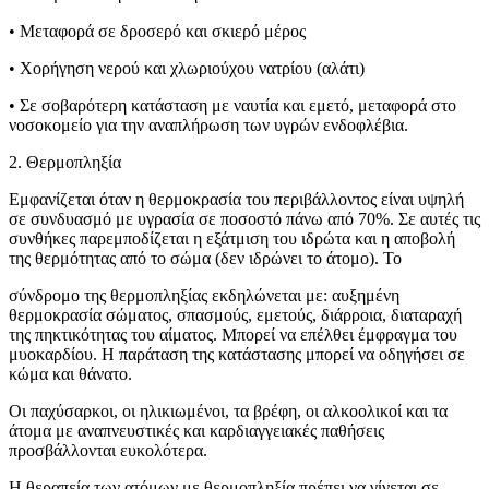
• Μεταφορά σε δροσερό και σκιερό μέρος
• Χορήγηση νερού και χλωριούχου νατρίου (αλάτι)
• Σε σοβαρότερη κατάσταση με ναυτία και εμετό, μεταφορά στο
νοσοκομείο για την αναπλήρωση των υγρών ενδοφλέβια.
2. Θερμοπληξία
Εμφανίζεται όταν η θερμοκρασία του περιβάλλοντος είναι υψηλή
σε συνδυασμό με υγρασία σε ποσοστό πάνω από 70%. Σε αυτές τις
συνθήκες παρεμποδίζεται η εξάτμιση του ιδρώτα και η αποβολή
της θερμότητας από το σώμα (δεν ιδρώνει το άτομο). Το
σύνδρομο της θερμοπληξίας εκδηλώνεται με: αυξημένη
θερμοκρασία σώματος, σπασμούς, εμετούς, διάρροια, διαταραχή
της πηκτικότητας του αίματος. Μπορεί να επέλθει έμφραγμα του
μυοκαρδίου. Η παράταση της κατάστασης μπορεί να οδηγήσει σε
κώμα και θάνατο.
Οι παχύσαρκοι, οι ηλικιωμένοι, τα βρέφη, οι αλκοολικοί και τα
άτομα με αναπνευστικές και καρδιαγγειακές παθήσεις
προσβάλλονται ευκολότερα.
Η θεραπεία των ατόμων με θερμοπληξία πρέπει να γίνεται σε