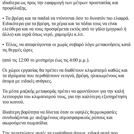
ιδιαίτερα ως προς την εφαρμογή των μέτρων προστασίας και
προφύλαξης.
• Τα βρέφη και τα παιδιά να ντύνονται όσο το δυνατόν πιο ελαφρά.
Ειδικότερα για τα βρέφη, τα χέρια και τα πόδια τους να είναι
ελεύθερα και να τους προσφέρεται εκτός από το γάλα (μητρικό ή
άλλο) και υγρά όπως νερό, χαμομήλι κ.λπ.
• Τέλος, να αποφεύγονται οι χωρίς σοβαρό λόγο μετακινήσεις κατά
τις θερμές ώρες
(από τις 12:00 το μεσημέρι έως τις 4:00 μ.μ.).
Οι χώροι εργασίας θα πρέπει να διαθέτουν κλιματισμό καθώς και
τα ιδρύματα που περιθάλπουν νεογνά, βρέφη, ηλικιωμένους και
άτομα με ειδικές ανάγκες.
Τα μέσα μαζικής μεταφοράς πρέπει να φροντίσουν για την καλή
λειτουργία του κλιματισμού τους, για την καλύτερη εξυπηρέτηση
του κοινού.
Ιδιαίτερη βαρύτητα να δίνεται όταν οι υψηλές θερμοκρασίες
συνδυάζονται με αυξημένους ατμοσφαιρικούς ρύπους και
αιωρούμενα σωματίδια.
Στις περιπτώσεις αυτές τα ευαίσθητα άτομα, ειδικά αυτά που