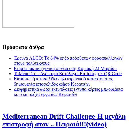
Πρόσφατα άρθρα
Έρευνα ALCO: Το 84% υπέρ πρόσθετων φοροαπαλλαγών
στους πολύτεκνους
Ετήσια τακτική γενική συνέλευση Κυριακή 23 Μαρτίου
ToMenu.Gr – Ανέπαφοι Κατάλογοι Εστίασης με QR Code
Κατασκευή ιστοσελίδων ηλεκτρονικού καταστήματος
δημιουργία ιστοσελίδας eshop Κερατσίνι
Διαφημιστικά δώρα εκτυπώσεις έντυπα κάρτες μπλουζάκια
καπέλα ρούχα εργασίας Κερατσίνι
Mediterranean Drift Challenge-Η μεγάλη
επιστροφή στον .. Πειραιά!!!(video)