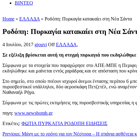
ΒΙΝΤΕΟ
Home
»
ΕΛΛΑΔΑ
» Ροδόπη: Πυρκαγία κατακαίει στη Νέα Σάντα
Ροδόπη: Πυρκαγία κατακαίει στη Νέα Σάν
4 Ιουλίου, 2017
gjouvi
Off
ΕΛΛΑΔΑ
,
Σε εξέλιξη βρίσκεται αυτή τη στιγμή πυρκαγιά που εκδηλώθηκε 
Σύμφωνα με τα στοιχεία που παραχώρησε στο ΑΠΕ-ΜΠΕ η Περιφερε
εκδηλώθηκε και μαίνεται εντός χαράδρας και σε απόσταση που κρίν
Στο σημείο, στο οποίο πνέουν ισχυροί άνεμοι έντασης περίπου 6 μ
πυροσβεστικοί υπάλληλοι, δύο αεροσκάφη Πετζετέλ, ενώ αναμένοντ
Ναθαναήλ Ρήγα.
Σύμφωνα με τις πρώτες εκτιμήσεις της πυροσβεστικής υπηρεσίας η
πηγη:
www.newsbomb.gr
Ετικέτες:
ΦΩΤΙΑ ΠΥΡΚΑΓΙΑ ΡΟΔΟΠΗ ΕΙΔΗΣΕΙΣ
Previous:
Μάχη με το χρόνο για τον Νέστορα – Η σπάνια ασθένεια κ