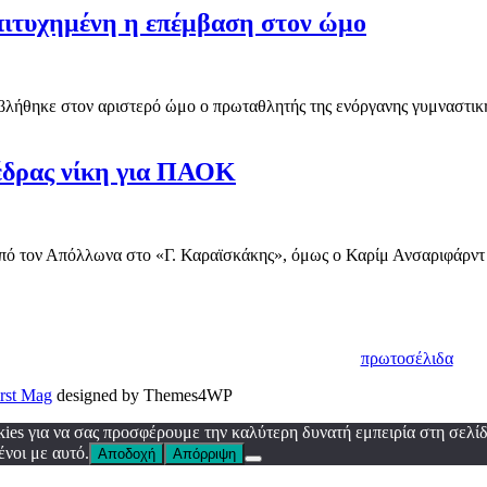
Επιτυχημένη η επέμβαση στον ώμο
λήθηκε στον αριστερό ώμο ο πρωταθλητής της ενόργανης γυμναστικής
έδρας νίκη για ΠΑΟΚ
ό τον Απόλλωνα στο «Γ. Καραϊσκάκης», όμως ο Καρίμ Ανσαριφάρντ ή
πρωτοσέλιδα
irst Mag
designed by Themes4WP
es για να σας προσφέρουμε την καλύτερη δυνατή εμπειρία στη σελίδ
ένοι με αυτό.
Αποδοχή
Απόρριψη