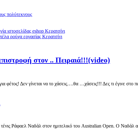
υς πολύτεκνους
ία ιστοσελίδας eshop Κερατσίνι
πέλα ρούχα εργασίας Κερατσίνι
πιστροφή στον .. Πειραιά!!!(video)
για φέτος! Δεν γίνεται να το χάσεις….θα …χάσεις!!! Δες τι έγινε στ
λ
 τένις Ράφαελ Ναδάλ στον ημιτελικό του Australian Open. Ο Ναδάλ αυτ