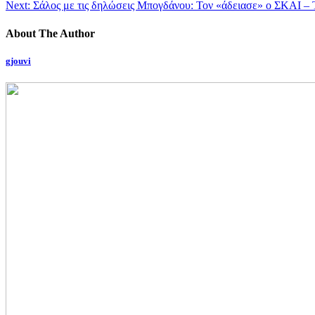
Next:
Σάλος με τις δηλώσεις Μπογδάνου: Τον «άδειασε» ο ΣΚΑΙ – 
About The Author
gjouvi