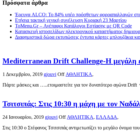
Πρόσφατα άρθρα
Έρευνα ALCO: Το 84% υπέρ πρόσθετων φοροαπαλλαγών στο
Ετήσια τακτική γενική συνέλευση Κυριακή 23 Μαρτίου
ToMenu.Gr – Ανέπαφοι Κατάλογοι Εστίασης με QR Code
Κατασκευή ιστοσελίδων ηλεκτρονικού καταστήματος δημιουργ
Διαφημιστικά δώρα εκτυπώσεις έντυπα κάρτες μπλουζάκια κα
Mediterranean Drift Challenge-Η μεγάλη ε
1 Δεκεμβρίου, 2019
gjouvi
Off
ΑΘΛΗΤΙΚΑ
,
Πάρτε μάσκες και …..ετοιμαστείτε για τον δυνατότερο αγώνα Drift 
Τσιτσιπάς: Στις 10:30 η μάχη με τον Ναδά
24 Ιανουαρίου, 2019
gjouvi
Off
ΑΘΛΗΤΙΚΑ
,
ΕΛΛΑΔΑ
,
Στις 10:30 ο Στέφανος Τσιτσιπάς αντιμετωπίζει το μεγάλο όνομα του