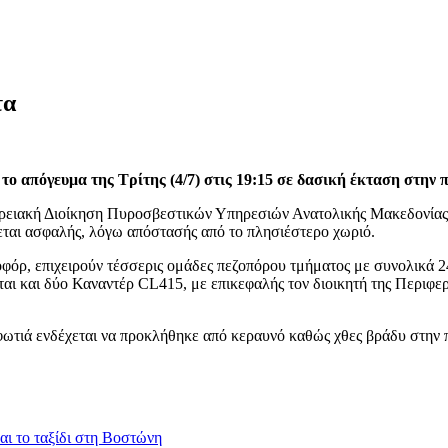
τα
το απόγευμα της Τρίτης (4/7) στις 19:15 σε δασική έκταση στην
ιακή Διοίκηση Πυροσβεστικών Υπηρεσιών Ανατολικής Μακεδονίας κα
εται ασφαλής, λόγω απόστασής από το πλησιέστερο χωριό.
ποφόρ, επιχειρούν τέσσερις ομάδες πεζοπόρου τμήματος με συνολικά
αι και δύο Καναντέρ CL415, με επικεφαλής τον διοικητή της Περιφ
 φωτιά ενδέχεται να προκλήθηκε από κεραυνό καθώς χθες βράδυ στην
αι το ταξίδι στη Βοστώνη