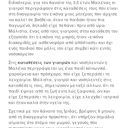
Ειδικότερα, για τον θανάτο της 3,5 ετών Μαλένας οι
γιατροί περιγράφουν στις καταθέσεις τους που είναι
στη δικογραφία την εικόνα μιας μητέρας που άρχισε
να καλεί σε βοήθεια, όταν το παιδάκι ήταν πια
παγωμένο, δηλαδή είχε πεθάνει πριν από ώρα.
Μάλιστα, ένας από τους γιατρούς στην κατάθεση του
εξηγούσε ότι η εικόνα της μικρής ήταν «εικόνα
διακομιδής με ασθενοφόρο από απόσταση» και όχι
ενός παιδιού που μόλις του είχε συμβεί κάτι εντός
νοσοκομείου
Στις
καταθέσεις των γιατρών
και νοσηλευτών η
Μαλένα περιγράφεται ως ένα παιδί κοινωνικό,
χαρούμενο και πρόσχαρο, που είχε ξεπεράσει τη
λευχαιμία. Μάλιστα, γιατροί και νοσηλευτές στις
καταθέσεις τους, σημειώνουν μεταξύ άλλων, ότι το
παιδί έφυγε από τη ζωή εντελώς ξαφνικά, αν και
είχε ξεπεράσει τη λευχαιμία, είχε ελεγχθεί ιατρικά
και ήταν καλά στην υγεία της.
Σχετικά με τον θάνατο της Ίριδας, βρέφους 6 μηνών,
από τη δικογραφία προκύπτει, ότι υπήρξαν σημάδια
αίματος στο στόμα του μωρού, γεγονός που