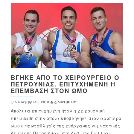
ΒΓΉΚΕ ΑΠΌ ΤΟ ΧΕΙΡΟΥΡΓΕΊΟ Ο
ΠΕΤΡΟΎΝΙΑΣ. ΕΠΙΤΥΧΗΜΈΝΗ Η
ΕΠΈΜΒΑΣΗ ΣΤΟΝ ΏΜΟ
5 Νοεμβρίου, 2018
gjouvi
Off
Απόλυτα επιτυχημένη ήταν η χειρουργική
επέμβαση στην οποία υποβλήθηκε στον αριστερό
ώμο ο πρωταθλητής της ενόργανης γυμναστικής
Λευτέρης Πετρούνιας, στο Ανσί της Γαλλίας,