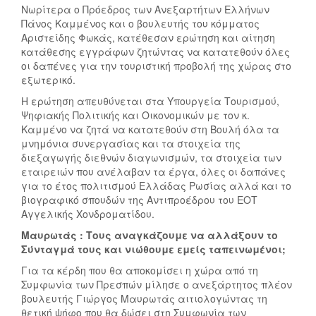
Νωρίτερα ο Πρόεδρος των Ανεξαρτήτων Ελλήνων
Πάνος Καμμένος και ο βουλευτής του κόμματος
Αριστείδης Φωκάς, κατέθεσαν ερώτηση και αίτηση
κατάθεσης εγγράφων ζητώντας να κατατεθούν όλες
οι δαπένες για την τουριστική προβολή της χώρας στο
εξωτερικό.
Η ερώτηση απευθύνεται στα Υπουργεία Τουρισμού,
Ψηφιακής Πολιτικής και Οικονομικών με τον κ.
Καμμένο να ζητά να κατατεθούν στη Βουλή όλα τα
μνημόνια συνεργασίας και τα στοιχεία της
διεξαγωγής διεθνών διαγωνισμών, τα στοιχεία των
εταιρειών που ανέλαβαν τα έργα, όλες οι δαπάνες
για το έτος πολιτισμού Ελλάδας Ρωσίας αλλά και το
βιογραφικό σπουδών της Αντιπροέδρου του ΕΟΤ
Αγγελικής Χονδροματίδου.
Μαυρωτάς : Τους αναγκάζουμε να αλλάξουν το
Σύνταγμά τους και νιώθουμε εμείς ταπεινωμένοι;
Για τα κέρδη που θα αποκομίσει η χώρα από τη
Συμφωνία των Πρεσπών μίλησε ο ανεξάρτητος πλέον
βουλευτής Γιώργος Μαυρωτάς αιτιολογώντας τη
θετική ψήφο που θα δώσει στη Συμφωνία των