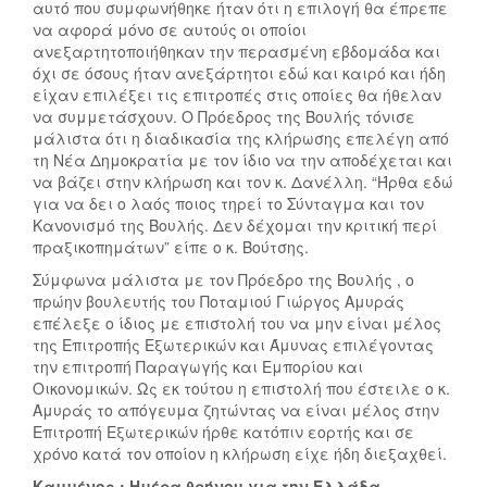
αυτό που συμφωνήθηκε ήταν ότι η επιλογή θα έπρεπε
να αφορά μόνο σε αυτούς οι οποίοι
ανεξαρτητοποιήθηκαν την περασμένη εβδομάδα και
όχι σε όσους ήταν ανεξάρτητοι εδώ και καιρό και ήδη
είχαν επιλέξει τις επιτροπές στις οποίες θα ήθελαν
να συμμετάσχουν. Ο Πρόεδρος της Βουλής τόνισε
μάλιστα ότι η διαδικασία της κλήρωσης επελέγη από
τη Νέα Δημοκρατία με τον ίδιο να την αποδέχεται και
να βάζει στην κλήρωση και τον κ. Δανέλλη. “Ήρθα εδώ
για να δει ο λαός ποιος τηρεί το Σύνταγμα και τον
Κανονισμό της Βουλής. Δεν δέχομαι την κριτική περί
πραξικοπημάτων” είπε ο κ. Βούτσης.
Σύμφωνα μάλιστα με τον Πρόεδρο της Βουλής , ο
πρώην βουλευτής του Ποταμιού Γιώργος Αμυράς
επέλεξε ο ίδιος με επιστολή του να μην είναι μέλος
της Επιτροπής Εξωτερικών και Άμυνας επιλέγοντας
την επιτροπή Παραγωγής και Εμπορίου και
Οικονομικών. Ως εκ τούτου η επιστολή που έστειλε ο κ.
Αμυράς το απόγευμα ζητώντας να είναι μέλος στην
Επιτροπή Εξωτερικών ήρθε κατόπιν εορτής και σε
χρόνο κατά τον οποίον η κλήρωση είχε ήδη διεξαχθεί.
Καμμένος : Ημέρα θρήνου για την Ελλάδα