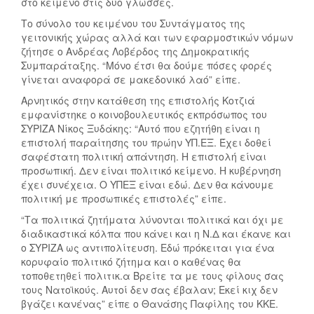
στο κείμενο στις δύο γλώσσες.
Το σύνολο του κειμένου του Συντάγματος της
γειτονικής χώρας αλλά και των εφαρμοστικών νόμων
ζήτησε ο Ανδρέας Λοβέρδος της Δημοκρατικής
Συμπαράταξης. “Μόνο έτσι θα δούμε πόσες φορές
γίνεται αναφορά σε μακεδονικό λαό” είπε.
Αρνητικός στην κατάθεση της επιστολής Κοτζιά
εμφανίστηκε ο κοινοβουλευτικός εκπρόσωπος του
ΣΥΡΙΖΑ Νίκος Ξυδάκης: “Αυτό που εζητήθη είναι η
επιστολή παραίτησης του πρώην ΥΠ.ΕΞ. Έχει δοθεί
σαφέστατη πολιτική απάντηση. Η επιστολή είναι
προσωπική. Δεν είναι πολιτικό κείμενο. Η κυβέρνηση
έχει συνέχεια. Ο ΥΠΕΞ είναι εδώ. Δεν θα κάνουμε
πολιτική με προσωπικές επιστολές” είπε.
“Τα πολιτικά ζητήματα λύνονται πολιτικά και όχι με
διαδικαστικά κόλπα που κάνει και η Ν.Δ και έκανε και
ο ΣΥΡΙΖΑ ως αντιπολίτευση. Εδώ πρόκειται για ένα
κορυφαίο πολιτικό ζήτημα και ο καθένας θα
τοποθετηθεί πολιτικ.α Βρείτε τα με τους φίλους σας
τους Νατοϊκούς. Αυτοί δεν σας έβαλαν; Εκεί κιχ δεν
βγάζει κανένας” είπε ο Θανάσης Παφίλης του ΚΚΕ.