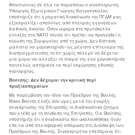
Απαντώντας σε όλα τα παραπάνω ο αναπληρωτής
Υπουργός Εξωτερικών Γιώργος Κατρούγκαλος
υποστήριξε ότι η ρηματική διακοίνωση της ΠΓΔΜ μας
εξασφαλίζει απολύτως από πλευράς εγγυήσεων
διεθνούς δικαίου. Όσον αφορά στο πρωτόκολλο
ένταξης στο ΝΑΤΟ τόνισε ότι πρέπει να προηγηθεί η
κύρωση της Συμφωνίας από τη χώρα. Δεν δίστασε
μάλιστα να χαρακτηρίσει ως μέγιστο επίτευγμα της
διαπραγμάτευσης το ότι χωρίς πόλεμο να δέχεται
μια χώρα να αλλάξει το όνομά της ενώ χαρακτήρισε
παντελώς αστήρικτα τα περί εκχώρησης εθνικής
κυριαρχίας.
Βούτσης: Δεν δέχομαι την κριτική περί
πραξικοπημάτων
Με παρέμβαση του ιδίου του Προέδρου της Βουλής
Νίκου Βούτση έληξε δύο ώρες μετά την έναρξη
συνεδρίασης της Επιτροπής το διαδικαστικό ζήτημα
που ετέθη με τη σύνθεση της Επιτροπής. Ο κ. Βούτσης
υποστήριξε ότι η διαδικασία που ακολουθήθηκε ήταν
έπειτα από πλειοψηφική απόφαση στη Διάσκεψη των
Προέδρων της Βουλής. Συγκεκριμένα επεσήμανε ότι