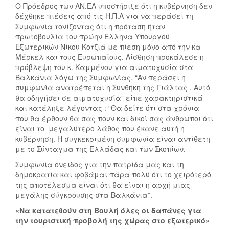
Ο Πρόεδρος των ΑΝ.ΕΛ υποστήριξε ότι η κυβέρνηση δεν
δέχθηκε πιέσεις από τις Η.Π.Α για να περάσει τη
Συμφωνία τονίζοντας ότι η πρόταση ήταν
πρωτοβουλία του πρώην Έλληνα Υπουργού
Εξωτερικών Νίκου Κοτζιά με πίεση μόνο από την κα
Μέρκελ και τους Ευρωπαίους. Αίσθηση προκάλεσε η
πρόβλεψη του κ. Καμμένου για αιματοχυσία στα
Βαλκάνια λόγω της Συμφωνίας. “Αν περάσει η
συμφωνία ανατρέπεται η Συνθήκη της Γιάλτας . Αυτό
θα οδηγήσει σε αιματοχυσία” είπε χαρακτηριστικά
και κατέληξε λέγοντας : “Θα δείτε ότι στα χρόνια
που θα έρθουν θα σας πουν και δικοί σας άνθρωποι ότι
είναι το μεγαλύτερο λάθος που έκανε αυτή η
κυβέρνηση. Η συγκεκριμένη συμφωνία είναι αντίθετη
με το Σύνταγμα της Ελλάδας και των Σκοπίων.
Συμφωνία ονειδος για την πατρίδα μας και τη
δημοκρατία και φοβάμαι πάρα πολύ ότι το χειρότερό
της αποτέλεσμα είναι ότι θα είναι η αρχή μιας
μεγάλης σύγκρουσης στα Βαλκάνια”.
«Να κατατεθούν στη Βουλή όλες οι δαπάνες για
την τουριστική προβολή της χώρας στο εξωτερικό»