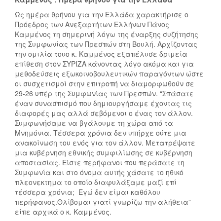
Ως ημέρα θρήνου για την Ελλάδα χαρακτήρισε ο
Πρόεδρος των Ανεξαρτήτων Ελλήνων Πάνος
Καμμένος τη σημερινή λόγω της έναρξης συζήτησης
της Συμφωνίας των Πρεσπών στη Βουλή. Αρχίζοντας
την ομιλία τουο κ. Καμμένος εξαπέλυσε δριμεία
επίθεση στον ΣΥΡΙΖΑ κάνοντας λόγο ακόμα και για
μεθοδεύσεις εξωκοινοβουλευτικών παραγόντων ώστε
οι συσχετισμοί στην επιτροπή να διαμορφωθούν σε
29-26 υπέρ της Συμφωνίας των Πρεσπών. “Σπάσατε
έναν συνασπισμό που δημιουργήσαμε έχοντας τις
διαφορές μας αλλά σεβόμενοι ο ένας τον άλλον.
Συμφωνήσαμε να βγάλουμε τη χώρα από τα
Μνημόνια. Τέσσερα χρόνια δεν υπήρχε ούτε μια
ανακοίνωση του ενός για τον άλλον. Μετατρέψατε
μια κυβέρνηση εθνικής συμφιλίωσης σε κυβέρνηση
αποστασίας. Είστε περήφανοι που περάσατε τη
Συμφωνία και στο όνομα αυτής χάσατε το ηθικό
πλεονεκτημα το οποίο διαφυλάξαμε μαζί επί
τέσσερα χρόνια; Εγώ δεν είμαι καθόλου
περήφανος.Θλίβομαι γιατί γνωρίζω την αλήθεια”
είπε αρχικά ο κ. Καμμένος.