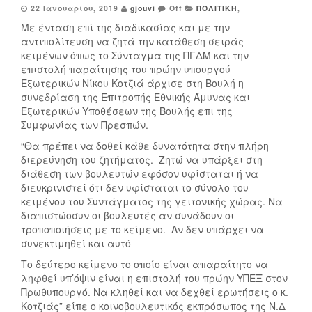
22 Ιανουαρίου, 2019
gjouvi
Off
ΠΟΛΙΤΙΚΗ
,
Με ένταση επί της διαδικασίας και με την
αντιπολίτευση να ζητά την κατάθεση σειράς
κειμένων όπως το Σύνταγμα της ΠΓΔΜ και την
επιστολή παραίτησης του πρώην υπουργού
Εξωτερικών Νίκου Κοτζιά άρχισε στη Βουλή η
συνεδρίαση της Επιτροπής Εθνικής Άμυνας και
Εξωτερικών Υποθέσεων της Βουλής επι της
Συμφωνίας των Πρεσπών.
“Θα πρέπει να δοθεί κάθε δυνατότητα στην πλήρη
διερεύνηση του ζητήματος. Ζητώ να υπάρξει στη
διάθεση των βουλευτών εφόσον υφίσταται ή να
διευκρινιστεί ότι δεν υφίσταται το σύνολο του
κειμένου του Συντάγματος της γειτονικής χώρας. Να
διαπιστώοσυν οι βουλευτές αν συνάδουν οι
τροποποιήσεις με το κείμενο. Αν δεν υπάρχει να
συνεκτιμηθεί και αυτό
Το δεύτερο κείμενο το οποίο είναι απαραίτητο να
ληφθεί υπ’όψιν είναι η επιστολή του πρώην ΥΠΕΞ στον
Πρωθυπουργό. Να κληθεί και να δεχθεί ερωτήσεις ο κ.
Κοτζιάς” είπε ο κοινοβουλευτικός εκπρόσωπος της Ν.Δ