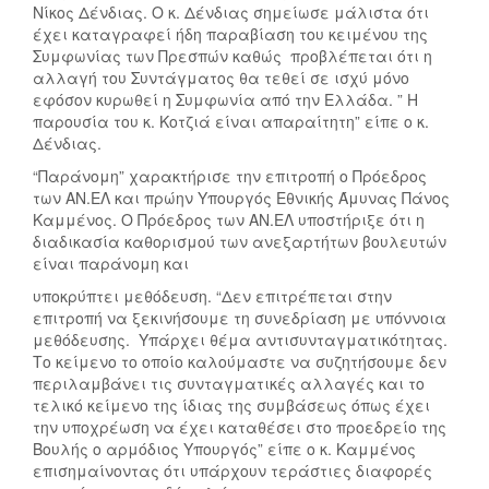
Νίκος Δένδιας. Ο κ. Δένδιας σημείωσε μάλιστα ότι
έχει καταγραφεί ήδη παραβίαση του κειμένου της
Συμφωνίας των Πρεσπών καθώς προβλέπεται ότι η
αλλαγή του Συντάγματος θα τεθεί σε ισχύ μόνο
εφόσον κυρωθεί η Συμφωνία από την Ελλάδα. ” Η
παρουσία του κ. Κοτζιά είναι απαραίτητη” είπε ο κ.
Δένδιας.
“Παράνομη” χαρακτήρισε την επιτροπή ο Πρόεδρος
των ΑΝ.ΕΛ και πρώην Υπουργός Εθνικής Άμυνας Πάνος
Καμμένος. Ο Πρόεδρος των ΑΝ.ΕΛ υποστήριξε ότι η
διαδικασία καθορισμού των ανεξαρτήτων βουλευτών
είναι παράνομη και
υποκρύπτει μεθόδευση. “Δεν επιτρέπεται στην
επιτροπή να ξεκινήσουμε τη συνεδρίαση με υπόννοια
μεθόδευσης. Υπάρχει θέμα αντισυνταγματικότητας.
Το κείμενο το οποίο καλούμαστε να συζητήσουμε δεν
περιλαμβάνει τις συνταγματικές αλλαγές και το
τελικό κείμενο της ίδιας της συμβάσεως όπως έχει
την υποχρέωση να έχει καταθέσει στο προεδρείο της
Βουλής ο αρμόδιος Υπουργός” είπε ο κ. Καμμένος
επισημαίνοντας ότι υπάρχουν τεράστιες διαφορές