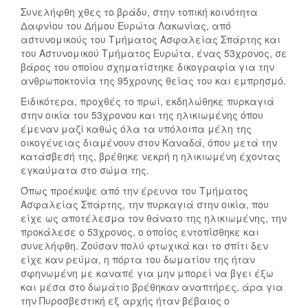
Συνελήφθη χθες το βράδυ, στην τοπική κοινότητα
Δαφνίου του Δήμου Ευρώτα Λακωνίας, από
αστυνομικούς του Τμήματος Ασφαλείας Σπάρτης και
του Αστυνομικού Τμήματος Ευρώτα, ένας 53χρονος, σε
βάρος του οποίου σχηματίστηκε δικογραφία για την
ανθρωποκτονία της 95χρονης θείας του και εμπρησμό.
Ειδικότερα, προχθές το πρωί, εκδηλώθηκε πυρκαγιά
στην οικία του 53χρονου και της ηλικιωμένης όπου
έμεναν μαζί καθώς όλα τα υπόλοιπα μέλη της
οικογένειας διαμένουν στον Καναδά, όπου μετά την
κατάσβεσή της, βρέθηκε νεκρή η ηλικιωμένη έχοντας
εγκαύματα στο σώμα της.
Όπως προέκυψε από την έρευνα του Τμήματος
Ασφαλείας Σπάρτης, την πυρκαγιά στην οικία, που
είχε ως αποτέλεσμα τον θάνατο της ηλικιωμένης, την
προκάλεσε ο 53χρονος, ο οποίος εντοπίσθηκε και
συνελήφθη. Ζούσαν πολύ φτωχικά και το σπίτι δεν
είχε καν ρεύμα, η πόρτα του δωματίου της ήταν
σφηνωμένη με καναπέ για μην μπορεί να βγει έξω
και μέσα στο δωμάτιο βρέθηκαν αναπτήρες, άρα για
την Πυροσβεστική εξ αρχής ήταν βέβαιος ο