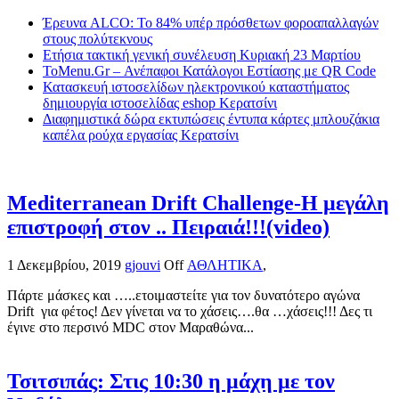
Έρευνα ALCO: Το 84% υπέρ πρόσθετων φοροαπαλλαγών
στους πολύτεκνους
Ετήσια τακτική γενική συνέλευση Κυριακή 23 Μαρτίου
ToMenu.Gr – Ανέπαφοι Κατάλογοι Εστίασης με QR Code
Κατασκευή ιστοσελίδων ηλεκτρονικού καταστήματος
δημιουργία ιστοσελίδας eshop Κερατσίνι
Διαφημιστικά δώρα εκτυπώσεις έντυπα κάρτες μπλουζάκια
καπέλα ρούχα εργασίας Κερατσίνι
Mediterranean Drift Challenge-Η μεγάλη
επιστροφή στον .. Πειραιά!!!(video)
1 Δεκεμβρίου, 2019
gjouvi
Off
ΑΘΛΗΤΙΚΑ
,
Πάρτε μάσκες και …..ετοιμαστείτε για τον δυνατότερο αγώνα
Drift για φέτος! Δεν γίνεται να το χάσεις….θα …χάσεις!!! Δες τι
έγινε στο περσινό MDC στον Μαραθώνα...
Τσιτσιπάς: Στις 10:30 η μάχη με τον