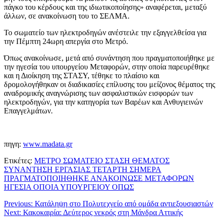
πάγκο του κέρδους και της ιδιωτικοποίησης» αναφέρεται, μεταξύ
άλλων, σε ανακοίνωση του το ΣΕΛΜΑ.
Το σωματείο των ηλεκτροδηγών ανέστειλε την εξαγγελθείσα για
την Πέμπτη 24ωρη απεργία στο Μετρό.
Όπως ανακοίνωσε, μετά από συνάντηση που πραγματοποιήθηκε με
την ηγεσία του υπουργείου Μεταφορών, στην οποία παρευρέθηκε
και η Διοίκηση της ΣΤΑΣΥ, τέθηκε το πλαίσιο και
δρομολογήθηκαν οι διαδικασίες επίλυσης του μείζονος θέματος της
αναδρομικής αναγνώρισης των ασφαλιστικών εισφορών των
ηλεκτροδηγών, για την κατηγορία των Βαρέων και Ανθυγιεινών
Επαγγελμάτων.
πηγη:
www.madata.gr
Ετικέτες:
ΜΕΤΡΟ ΣΩΜΑΤΕΙΟ ΣΤΑΣΗ ΘΕΜΑΤΟΣ
ΣΥΝΑΝΤΗΣΗ ΕΡΓΑΣΙΑΣ ΤΕΤΑΡΤΗ ΣΗΜΕΡΑ
ΠΡΑΓΜΑΤΟΠΟΙΗΘΗΚΕ ΑΝΑΚΟΙΝΩΣΕ ΜΕΤΑΦΟΡΩΝ
ΗΓΕΣΙΑ ΟΠΟΙΑ ΥΠΟΥΡΓΕΙΟΥ ΟΠΩΣ
Previous:
Κατάληψη στο Πολυτεχνείο από ομάδα αντιεξουσιαστών
Next:
Κακοκαιρία: Δεύτερος νεκρός στη Μάνδρα Αττικής