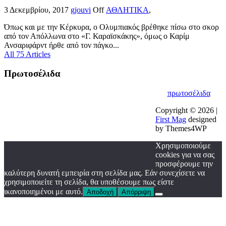
3 Δεκεμβρίου, 2017
gjouvi
Off
ΑΘΛΗΤΙΚΑ
,
Όπως και με την Κέρκυρα, ο Ολυμπιακός βρέθηκε πίσω στο σκορ
από τον Απόλλωνα στο «Γ. Καραϊσκάκης», όμως ο Καρίμ
Ανσαριφάρντ ήρθε από τον πάγκο...
All 75 Articles
Πρωτοσέλιδα
πρωτοσέλιδα
Copyright © 2026 |
First Mag
designed
by Themes4WP
Χρησιμοποιούμε
cookies για να σας
προσφέρουμε την
καλύτερη δυνατή εμπειρία στη σελίδα μας. Εάν συνεχίσετε να
χρησιμοποιείτε τη σελίδα, θα υποθέσουμε πως είστε
ικανοποιημένοι με αυτό.
Αποδοχή
Απόρριψη