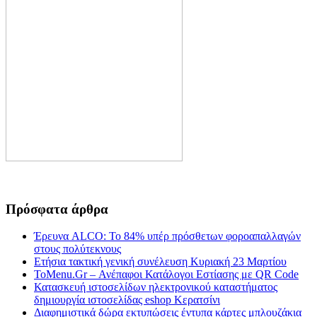
Πρόσφατα άρθρα
Έρευνα ALCO: Το 84% υπέρ πρόσθετων φοροαπαλλαγών
στους πολύτεκνους
Ετήσια τακτική γενική συνέλευση Κυριακή 23 Μαρτίου
ToMenu.Gr – Ανέπαφοι Κατάλογοι Εστίασης με QR Code
Κατασκευή ιστοσελίδων ηλεκτρονικού καταστήματος
δημιουργία ιστοσελίδας eshop Κερατσίνι
Διαφημιστικά δώρα εκτυπώσεις έντυπα κάρτες μπλουζάκια