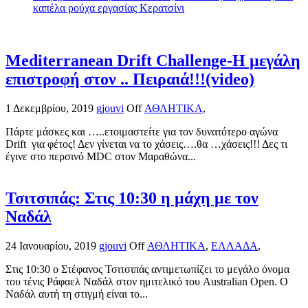
καπέλα ρούχα εργασίας Κερατσίνι
Mediterranean Drift Challenge-Η μεγάλη
επιστροφή στον .. Πειραιά!!!(video)
1 Δεκεμβρίου, 2019
gjouvi
Off
ΑΘΛΗΤΙΚΑ
,
Πάρτε μάσκες και …..ετοιμαστείτε για τον δυνατότερο αγώνα
Drift για φέτος! Δεν γίνεται να το χάσεις….θα …χάσεις!!! Δες τι
έγινε στο περσινό MDC στον Μαραθώνα...
Τσιτσιπάς: Στις 10:30 η μάχη με τον
Ναδάλ
24 Ιανουαρίου, 2019
gjouvi
Off
ΑΘΛΗΤΙΚΑ
,
ΕΛΛΑΔΑ
,
Στις 10:30 ο Στέφανος Τσιτσιπάς αντιμετωπίζει το μεγάλο όνομα
του τένις Ράφαελ Ναδάλ στον ημιτελικό του Australian Open. Ο
Ναδάλ αυτή τη στιγμή είναι το...