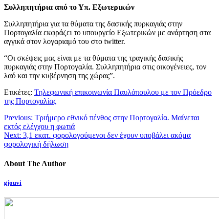
Συλληπητήρια από το Υπ. Εξωτερικών
Συλληπητήρια για τα θύματα της δασικής πυρκαγιάς στην
Πορτογαλία εκφράζει το υπουργείο Εξωτερικών με ανάρτηση στα
αγγικά στον λογαριαμό του στο twitter.
“Οι σκέψεις μας είναι με τα θύματα της τραγικής δασικής
πυρκαγιάς στην Πορτογαλία. Συλληπητήρια στις οικογένειες, τον
λαό και την κυβέρνηση της χώρας”.
Ετικέτες:
Τηλεφωνική επικοινωνία Παυλόπουλου με τον Πρόεδρο
της Πορτογαλίας
Previous:
Τριήμερο εθνικό πένθος στην Πορτογαλία. Μαίνεται
εκτός ελέγχου η φωτιά
Next:
3,1 εκατ. φορολογούμενοι δεν έχουν υποβάλει ακόμα
φορολογική δήλωση
About The Author
gjouvi