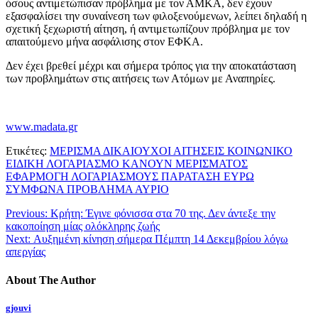
όσους αντιμετώπισαν πρόβλημα με τον ΑΜΚΑ, δεν έχουν
εξασφαλίσει την συναίνεση των φιλοξενούμενων, λείπει δηλαδή η
σχετική ξεχωριστή αίτηση, ή αντιμετωπίζουν πρόβλημα με τον
απαιτούμενο μήνα ασφάλισης στον ΕΦΚΑ.
Δεν έχει βρεθεί μέχρι και σήμερα τρόπος για την αποκατάσταση
των προβλημάτων στις αιτήσεις των Ατόμων με Αναπηρίες.
www.madata.gr
Ετικέτες:
ΜΕΡΙΣΜΑ ΔΙΚΑΙΟΥΧΟΙ ΑΙΤΗΣΕΙΣ ΚΟΙΝΩΝΙΚΟ
ΕΙΔΙΚΗ ΛΟΓΑΡΙΑΣΜΟ ΚΑΝΟΥΝ ΜΕΡΙΣΜΑΤΟΣ
ΕΦΑΡΜΟΓΗ ΛΟΓΑΡΙΑΣΜΟΥΣ ΠΑΡΑΤΑΣΗ ΕΥΡΩ
ΣΥΜΦΩΝΑ ΠΡΟΒΛΗΜΑ ΑΥΡΙΟ
Previous:
Κρήτη: Έγινε φόνισσα στα 70 της. Δεν άντεξε την
κακοποίηση μίας ολόκληρης ζωής
Next:
Αυξημένη κίνηση σήμερα Πέμπτη 14 Δεκεμβρίου λόγω
απεργίας
About The Author
gjouvi