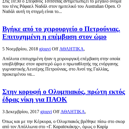
Στις 10:30 ο Στέφανος Τσιτσιπάς αντιμετωπίζει το μεγάλο όνομα
του τένις Ράφαελ Ναδάλ στον ημιτελικό του Australian Open. Ο
Ναδάλ αυτή τη στιγμή είναι το...
Βγήκε από το χειρουργείο ο Πετρούνιας.
Επιτυχημένη η επέμβαση στον ώμο
5 Νοεμβρίου, 2018
gjouvi
Off
ΑΘΛΗΤΙΚΑ
,
Απόλυτα επιτυχημένη ήταν η χειρουργική επέμβαση στην οποία
υποβλήθηκε στον αριστερό ώμο ο πρωταθλητής της ενόργανης
γυμναστικής Λευτέρης Πετρούνιας, στο Ανσί της Γαλλίας,
προκειμένου να...
Στην κορυφή ο Ολυμπιακός, πρώτη εκτός
έδρας νίκη για ΠΑΟΚ
3 Δεκεμβρίου, 2017
gjouvi
Off
ΑΘΛΗΤΙΚΑ
,
Όπως και με την Κέρκυρα, ο Ολυμπιακός βρέθηκε πίσω στο σκορ
από τον Απόλλωνα στο «Γ. Καραϊσκάκης», όμως ο Καρίμ