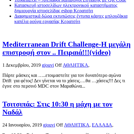
Κατασκευή ιστοσελίδων ηλεκτρονικού καταστήματος
δημιουργία ιστοσελίδας eshop Κερατσίνι
Διαφημιστικά δώρα εκτυπώσεις έντυπα κάρτες μπλουζάκια
καπέλα ρούχα εργασίας Κερατσίνι
Mediterranean Drift Challenge-Η μεγάλη
επιστροφή στον .. Πειραιά!!!(video)
1 Δεκεμβρίου, 2019
gjouvi
Off
ΑΘΛΗΤΙΚΑ
,
Πάρτε μάσκες και …..ετοιμαστείτε για τον δυνατότερο αγώνα
Drift για φέτος! Δεν γίνεται να το χάσεις….θα …χάσεις!!! Δες τι
έγινε στο περσινό MDC στον Μαραθώνα...
Τσιτσιπάς: Στις 10:30 η μάχη με τον
Ναδάλ
24 Ιανουαρίου, 2019
gjouvi
Off
ΑΘΛΗΤΙΚΑ
,
ΕΛΛΑΔΑ
,