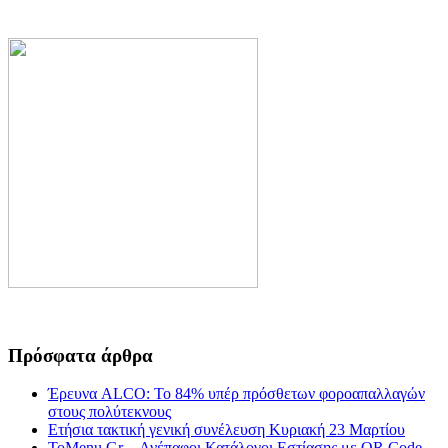
Πρόσφατα άρθρα
Έρευνα ALCO: Το 84% υπέρ πρόσθετων φοροαπαλλαγών
στους πολύτεκνους
Ετήσια τακτική γενική συνέλευση Κυριακή 23 Μαρτίου
ToMenu.Gr – Ανέπαφοι Κατάλογοι Εστίασης με QR Code