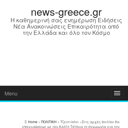
news-greece.gr
Η καθημερινή σας ενημέρωση Ειδήσεις
Νέα Ανακοινώσεις Επικαιρότητα από
την Ελλάδα και όλο τον Κόσμο
Menu
Toggl
naviga
Home
»
ΠΟΛΙΤΙΚΗ
» Τζεντιλόνι: «Στις αρχές Ιουλίου θα
Μ
υπογράψουμε με τον Αλέξη Τσίπρα τη συμφωνία για την