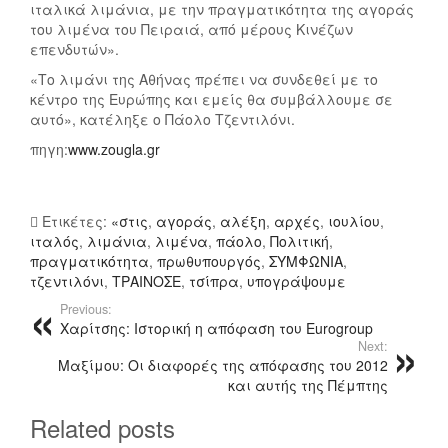
Α
Θ
ιταλικά λιμάνια, με την πραγματικότητα της αγοράς
του λιμένα του Πειραιά, από μέρους Κινέζων
Γ
Υ
επενδυτών».
Ι
Π
Α
Ο
«Το λιμάνι της Αθήνας πρέπει να συνδεθεί με το
Μ
Υ
κέντρο της Ευρώπης και εμείς θα συμβάλλουμε σε
Α
Ρ
αυτό», κατέληξε ο Πάολο Τζεντιλόνι.
Θ
Γ
πηγη:
www.zougla.gr
Ή
Ό
Τ
Σ
Ρ
Α
Ετικέτες:
«στις
,
αγοράς
,
αλέξη
,
αρχές
,
ιουλίου
,
Ι
Λ
ιταλός
,
λιμάνια
,
λιμένα
,
πάολο
,
Πολιτική
,
Ε
Έ
πραγματικότητα
,
πρωθυπουργός
,
ΣΥΜΦΩΝΙΑ
,
Σ
Ξ
τζεντιλόνι
,
ΤΡΑΙΝΟΣΕ
,
τσίπρα
,
υπογράψουμε
1
Η
Previous:
2
Σ
Χαρίτσης: Ιστορική η απόφαση του Eurogroup
-
Τ
Next:
1
Σ
Μαξίμου: Οι διαφορές της απόφασης του 2012
7
Ί
και αυτής της Πέμπτης
Ε
Π
Related posts
Τ
Ρ
Ώ
Α