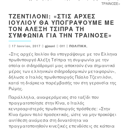
ΤΡΑΙΝΟΣΕ»
Α
Θ
ΤΖΕΝΤΙΛΌΝΙ: «ΣΤΙΣ ΑΡΧΈΣ
Ή
ΙΟΥΛΊΟΥ ΘΑ ΥΠΟΓΡΆΨΟΥΜΕ ΜΕ
Μ
Σ
ΤΟΝ ΑΛΈΞΗ ΤΣΊΠΡΑ ΤΗ
Α
Τ
ΣΥΜΦΩΝΊΑ ΓΙΑ ΤΗΝ ΤΡΑΙΝΟΣΕ»
Τ
Ο
Α
Ν
17 Ιουνίου, 2017
gjouvi
Off
ΠΟΛΙΤΙΚΗ
,
Ψ
Ο
«Στις αρχές Ιουλίου θα υπογράψουμε με τον Έλληνα
Η
Σ
πρωθυπουργό Αλέξη Τσίπρα τη συμφωνία με την
Φ
Ο
οποία οι σιδηρόδρομοί μας αποκτούν ένα σημαντικό
Ι
Κ
μέρος των ελληνικών σιδηροδρομικών μεταφορών»,
Α
Ο
δήλωσε ο Ιταλός πρωθυπουργός Πάολο Τζεντιλόνι,
Κ
Μ
κατά τη διάρκεια παρέμβασής του στη γερουσία της
Ο
Ε
Ρώμης.
Ύ
Ί
Παράλληλα, αναφερόμενος στο ταξίδι που
Κ
Ο
πραγματοποίησε στην Κίνα, ο Ιταλός
Ώ
Ο
κεντροαριστερός πρωθυπουργός πρόσθεσε: «Στην
Δ
Π
Κίνα ήμουν πολύ προσεκτικός, ώστε να μην προκύψει
Ι
Ρ
αντίθεση ανάμεσα στη δυνατότητα να
Κ
Ω
πραγματοποιηθούν κινεζικές επενδύσεις σε κάποια