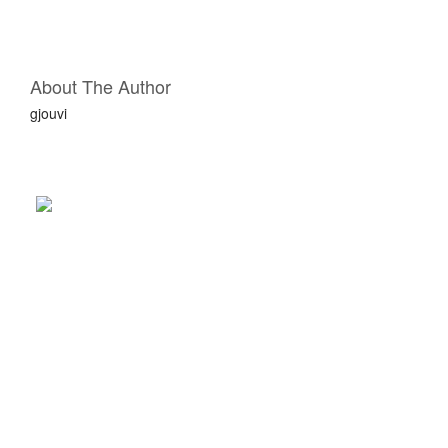
Ν
Σ
About The Author
gjouvi