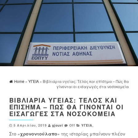
Home
»
ΥΓΕΙΑ
» Βιβλιάρια υγείας: Τέλος και επίσημα – Πώς θα
γίνονται οι εισαγωγές στα νοσοκομεία
ΒΙΒΛΙΆΡΙΑ ΥΓΕΊΑΣ: ΤΈΛΟΣ ΚΑΙ
ΕΠΊΣΗΜΑ – ΠΏΣ ΘΑ ΓΊΝΟΝΤΑΙ ΟΙ
ΕΙΣΑΓΩΓΈΣ ΣΤΑ ΝΟΣΟΚΟΜΕΊΑ
5 Απριλίου, 2019
gjouvi
Off
ΥΓΕΙΑ
,
Στο «
χρονοντούλαπο
» της ιστορίας μπαίνουν πλέον