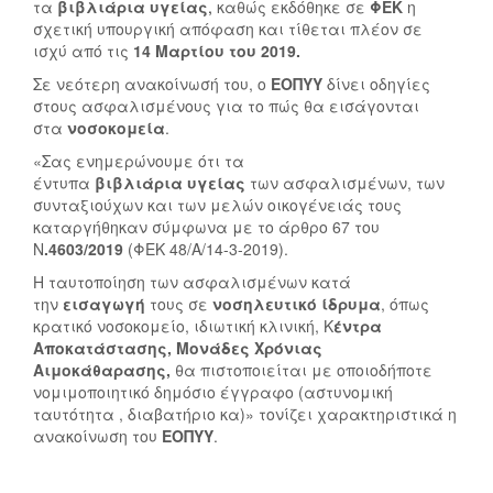
τα
βιβλιάρια
υγείας
,
καθώς εκδόθηκε σε
ΦΕΚ
η
σχετική υπουργική απόφαση και τίθεται πλέον σε
ισχύ από τις
14 Μαρτίου του 2019.
Σε νεότερη ανακοίνωσή του, ο
ΕΟΠΥΥ
δίνει οδηγίες
στους ασφαλισμένους για το πώς θα εισάγονται
στα
νοσοκομεία
.
«Σας ενημερώνουμε ότι τα
έντυπα
βιβλιάρια
υγείας
των ασφαλισμένων, των
συνταξιούχων και των μελών οικογένειάς τους
καταργήθηκαν σύμφωνα με το άρθρο 67 του
Ν
.4603/2019
(ΦΕΚ 48/Α/14-3-2019).
Η ταυτοποίηση των ασφαλισμένων κατά
την
εισαγωγή
τους σε
νοσηλευτικό
ίδρυμα
, όπως
κρατικό νοσοκομείο, ιδιωτική κλινική, Κ
έντρα
Αποκατάστασης, Μονάδες Χρόνιας
Αιμοκάθαρασης,
θα πιστοποιείται με οποιοδήποτε
νομιμοποιητικό δημόσιο έγγραφο (αστυνομική
ταυτότητα , διαβατήριο κα)» τονίζει χαρακτηριστικά η
ανακοίνωση του
ΕΟΠΥΥ
.