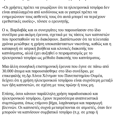
«Οι χρήστες πρέπει να γνωρίζουν ότι τα ηλεκτρονικά τσιγάρα δεν
είναι απαλλαγμένα από κινδύνους και οι γιατροί πρέπει να
ενημερώνουν τους ασθενείς τους ότι αυτά μπορεί να περιέχουν
ερεθιστικές ουσίες», τόνισε ο ερευνητής.
Ο κ. Βαρδαβάς και οι συνεργάτες του παρουσίασαν στο ίδιο
συνέδριο μια ακόμη έρευνα, σχετικά με τις τάσεις των καπνιστών
που προσπαθούν να το διακόψουν. Διαπίστωσαν ότι τα τελευταία
χρόνια μειώθηκε η χρήση υποκατάσταστων νικοτίνης, καθώς και η
καταφυγή σε ιατρική βοήθεια και κλινικές διακοπής του
καπνίσματος, αλλά έχει αυξηθεί ο πειραματισμός με το
ηλεκτρονικό τσιγάρο ως μέθοδο διακοπής του καπνίσματος.
Μια άλλη σουηδική επιστημονική έρευνα που έγινε σε πάνω από
30.000 άτομα και παρουσιάσθηκε στο ίδιο συνέδριο, με
επικεφαλής τη Δρ Λίνεα Χέντμαν του Πανεπιστημίου Ουμέα,
δείχνει ότι η χρήση ηλεκτρονικού τσιγάρου είναι συχνότερη μεταξύ
των ήδη καπνιστών, σε σχέση με τους πρώην ή τους μη.
Επίσης, όσοι κάνουν παράλληλη χρήση παραδοσιακού και
ηλεκτρονικού τσιγάρου, έχουν περισσότερα αναπνευστικά
συμπτώματα, όπως επίμονο βήχα, λαχάνιασμα και παραγωγή
βλεννών. Οι καπνιστές συχνά μετατρέπονται σε ατμιστές, όταν δεν
μπορούν να καπνίσουν συμβατικό τσιγάρο (π.χ. σε μπαρ ή