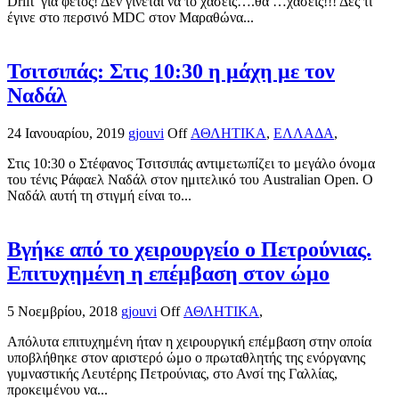
Drift για φέτος! Δεν γίνεται να το χάσεις….θα …χάσεις!!! Δες τι
έγινε στο περσινό MDC στον Μαραθώνα...
Τσιτσιπάς: Στις 10:30 η μάχη με τον
Ναδάλ
24 Ιανουαρίου, 2019
gjouvi
Off
ΑΘΛΗΤΙΚΑ
,
ΕΛΛΑΔΑ
,
Στις 10:30 ο Στέφανος Τσιτσιπάς αντιμετωπίζει το μεγάλο όνομα
του τένις Ράφαελ Ναδάλ στον ημιτελικό του Australian Open. Ο
Ναδάλ αυτή τη στιγμή είναι το...
Βγήκε από το χειρουργείο ο Πετρούνιας.
Επιτυχημένη η επέμβαση στον ώμο
5 Νοεμβρίου, 2018
gjouvi
Off
ΑΘΛΗΤΙΚΑ
,
Απόλυτα επιτυχημένη ήταν η χειρουργική επέμβαση στην οποία
υποβλήθηκε στον αριστερό ώμο ο πρωταθλητής της ενόργανης
γυμναστικής Λευτέρης Πετρούνιας, στο Ανσί της Γαλλίας,
προκειμένου να...