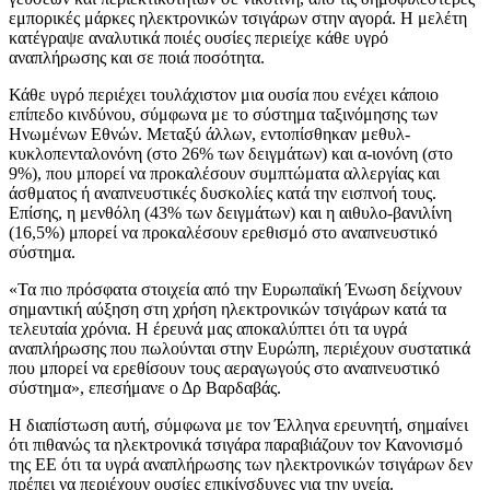
εμπορικές μάρκες ηλεκτρονικών τσιγάρων στην αγορά. Η μελέτη
κατέγραψε αναλυτικά ποιές ουσίες περιείχε κάθε υγρό
αναπλήρωσης και σε ποιά ποσότητα.
Κάθε υγρό περιέχει τουλάχιστον μια ουσία που ενέχει κάποιο
επίπεδο κινδύνου, σύμφωνα με το σύστημα ταξινόμησης των
Ηνωμένων Εθνών. Μεταξύ άλλων, εντοπίσθηκαν μεθυλ-
κυκλοπενταλονόνη (στο 26% των δειγμάτων) και α-ιονόνη (στο
9%), που μπορεί να προκαλέσουν συμπτώματα αλλεργίας και
άσθματος ή αναπνευστικές δυσκολίες κατά την εισπνοή τους.
Επίσης, η μενθόλη (43% των δειγμάτων) και η αιθυλο-βανιλίνη
(16,5%) μπορεί να προκαλέσουν ερεθισμό στο αναπνευστικό
σύστημα.
«Τα πιο πρόσφατα στοιχεία από την Ευρωπαϊκή Ένωση δείχνουν
σημαντική αύξηση στη χρήση ηλεκτρονικών τσιγάρων κατά τα
τελευταία χρόνια. Η έρευνά μας αποκαλύπτει ότι τα υγρά
αναπλήρωσης που πωλούνται στην Ευρώπη, περιέχουν συστατικά
που μπορεί να ερεθίσουν τους αεραγωγούς στο αναπνευστικό
σύστημα», επεσήμανε ο Δρ Βαρδαβάς.
Η διαπίστωση αυτή, σύμφωνα με τον Έλληνα ερευνητή, σημαίνει
ότι πιθανώς τα ηλεκτρονικά τσιγάρα παραβιάζουν τον Κανονισμό
της ΕΕ ότι τα υγρά αναπλήρωσης των ηλεκτρονικών τσιγάρων δεν
πρέπει να περιέχουν ουσίες επικίνσδυνες για την υγεία.