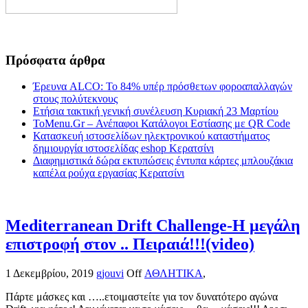
Πρόσφατα άρθρα
Έρευνα ALCO: Το 84% υπέρ πρόσθετων φοροαπαλλαγών
στους πολύτεκνους
Ετήσια τακτική γενική συνέλευση Κυριακή 23 Μαρτίου
ToMenu.Gr – Ανέπαφοι Κατάλογοι Εστίασης με QR Code
Κατασκευή ιστοσελίδων ηλεκτρονικού καταστήματος
δημιουργία ιστοσελίδας eshop Κερατσίνι
Διαφημιστικά δώρα εκτυπώσεις έντυπα κάρτες μπλουζάκια
καπέλα ρούχα εργασίας Κερατσίνι
Mediterranean Drift Challenge-Η μεγάλη
επιστροφή στον .. Πειραιά!!!(video)
1 Δεκεμβρίου, 2019
gjouvi
Off
ΑΘΛΗΤΙΚΑ
,
Πάρτε μάσκες και …..ετοιμαστείτε για τον δυνατότερο αγώνα