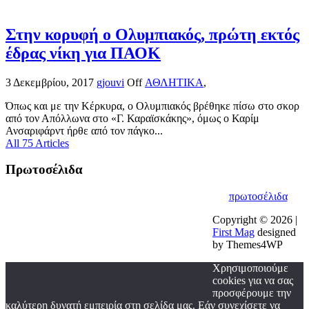
Στην κορυφή ο Ολυμπιακός, πρώτη εκτός
έδρας νίκη για ΠΑΟΚ
3 Δεκεμβρίου, 2017
gjouvi
Off
ΑΘΛΗΤΙΚΑ
,
Όπως και με την Κέρκυρα, ο Ολυμπιακός βρέθηκε πίσω στο σκορ
από τον Απόλλωνα στο «Γ. Καραϊσκάκης», όμως ο Καρίμ
Ανσαριφάρντ ήρθε από τον πάγκο...
All 75 Articles
Πρωτοσέλιδα
πρωτοσέλιδα
Copyright © 2026 |
First Mag
designed
by Themes4WP
Χρησιμοποιούμε
cookies για να σας
προσφέρουμε την
καλύτερη δυνατή εμπειρία στη σελίδα μας. Εάν συνεχίσετε να