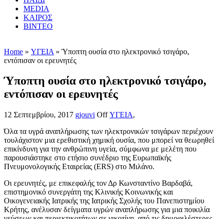
MEDIA
ΚΑΙΡΟΣ
ΒΙΝΤΕΟ
Home
»
ΥΓΕΙΑ
» Ύποπτη ουσία στο ηλεκτρονικό τσιγάρο,
εντόπισαν οι ερευνητές
Ύποπτη ουσία στο ηλεκτρονικό τσιγάρο,
εντόπισαν οι ερευνητές
12 Σεπτεμβρίου, 2017
gjouvi
Off
ΥΓΕΙΑ
,
Όλα τα υγρά αναπλήρωσης των ηλεκτρονικών τσιγάρων περιέχουν
τουλάχιστον μια ερεθιστική χημική ουσία, που μπορεί να θεωρηθεί
επικίνδυνη για την ανθρώπινη υγεία, σύμφωνα με μελέτη που
παρουσιάστηκε στο ετήσιο συνέδριο της Ευρωπαϊκής
Πνευμονολογικής Εταιρείας (ERS) στο Μιλάνο.
Οι ερευνητές, με επικεφαλής τον Δρ Κωνσταντίνο Βαρδαβά,
επιστημονικό συνεργάτη της Κλινικής Κοινωνικής και
Οικογενειακής Ιατρικής της Ιατρικής Σχολής του Πανεπιστημίου
Κρήτης, ανέλυσαν δείγματα υγρών αναπλήρωσης για μια ποικιλία
γεύσεων και περιεκτικοτήτων σε νικοτίνη, από τις δημοφιλέστερες