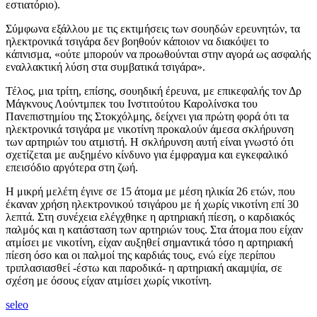
εστιατόριο).
Σύμφωνα εξάλλου με τις εκτιμήσεις των σουηδών ερευνητών, τα
ηλεκτρονικά τσιγάρα δεν βοηθούν κάποιον να διακόψει το
κάπνισμα, «ούτε μπορούν να προωθούνται στην αγορά ως ασφαλής
εναλλακτική λύση στα συμβατικά τσιγάρα».
Τέλος, μια τρίτη, επίσης, σουηδική έρευνα, με επικεφαλής τον Δρ
Μάγκνους Λούντμπεκ του Ινστιτούτου Καρολίνσκα του
Πανεπιστημίου της Στοκχόλμης, δείχνει για πρώτη φορά ότι τα
ηλεκτρονικά τσιγάρα με νικοτίνη προκαλούν άμεσα σκλήρυνση
των αρτηριών του ατμιστή. Η σκλήρυνση αυτή είναι γνωστό ότι
σχετίζεται με αυξημένο κίνδυνο για έμφραγμα και εγκεφαλικό
επεισόδιο αργότερα στη ζωή.
Η μικρή μελέτη έγινε σε 15 άτομα με μέση ηλικία 26 ετών, που
έκαναν χρήση ηλεκτρονικού τσιγάρου με ή χωρίς νικοτίνη επί 30
λεπτά. Στη συνέχεια ελέγχθηκε η αρτηριακή πίεση, ο καρδιακός
παλμός και η κατάσταση των αρτηριών τους. Στα άτομα που είχαν
ατμίσει με νικοτίνη, είχαν αυξηθεί σημαντικά τόσο η αρτηριακή
πίεση όσο και οι παλμοί της καρδιάς τους, ενώ είχε περίπου
τριπλασιασθεί -έστω και παροδικά- η αρτηριακή ακαμψία, σε
σχέση με όσους είχαν ατμίσει χωρίς νικοτίνη.
seleo