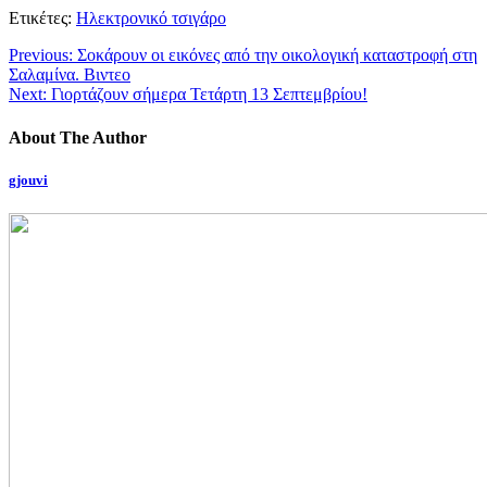
Ετικέτες:
Ηλεκτρονικό τσιγάρο
Previous:
Σοκάρουν οι εικόνες από την οικολογική καταστροφή στη
Σαλαμίνα. Βιντεο
Next:
Γιορτάζουν σήμερα Τετάρτη 13 Σεπτεμβρίου!
About The Author
gjouvi